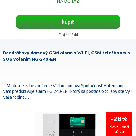
NA DOTAZ
kúpiť
Obj.č. 1344
Bezdrôtový domový GSM alarm s Wi-Fi, GSM telefónom a
SOS volaním HG-240-EN
... Moderné zabezpečenie Vášho domova Spoločnosť Hutermann
Vám predstavuje alarm HG-240-EN , ktorý sa postará o to, aby ste Vy i
Vaša rodina…
-28%
sleva končí
už za