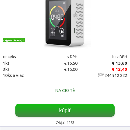
najpredávanejšie
cena/ks
s DPH
bez DPH
1ks
€ 16,50
€ 13,60
3ks
€ 15,00
€ 12,40
10ks a viac
244 912 222
NA CESTĚ
kúpiť
Obj.č. 1287