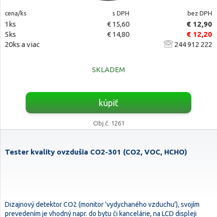
cena/ks
s DPH
bez DPH
1ks
€ 15,60
€ 12,90
5ks
€ 14,80
€ 12,20
20ks a viac
244 912 222
SKLADEM
kúpiť
Obj.č. 1261
Tester kvality ovzdušia CO2-301 (CO2, VOC, HCHO)
Dizajnový detektor CO2 (monitor 'vydychaného vzduchu'), svojím
prevedením je vhodný napr. do bytu či kancelárie, na LCD displeji