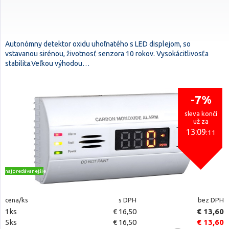
Autonómny detektor oxidu uhoľnatého s LED displejom, so
vstavanou sirénou, životnosť senzora 10 rokov. Vysokácitlivosťa
stabilita.Veľkou výhodou…
-7%
sleva končí
už za
13:09
:10
najpredávanejšie
cena/ks
s DPH
bez DPH
1ks
€ 16,50
€ 13,60
5ks
€ 16,50
€ 13,60