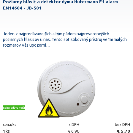
Požiarny hlásič a detektor dymu Hutermann F1 alarm
EN14604 - JB-S01
Jeden z najpredávanejších a tým pádom najpreverenejších
požiarnych hlásičov u nás. Tento sofistikovaný prístroj veľmi malých
rozmerov Vás upozorní…
najpredávanejšie
cena/ks
s DPH
bez DPH
1ks
€ 6,90
€ 5,70