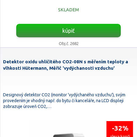
SKLADEM
kúpiť
Obj.č. 2682
Detektor oxidu uhličitého CO2-08N s měřením teploty a
vlhkosti Hütermann, Měřič 'vydýchanosti vzduchu'
Designový detektor CO2 (monitor 'vydýchaného vzduchu'), svým
provedením je vhodný např. do bytu či kanceláře, na LCD displeji
zobrazuje úroveň CO2,…
-32%
sleva končí