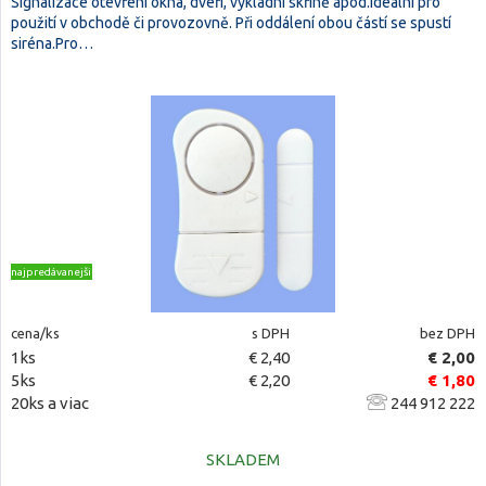
Signalizace otevření okna, dveří, výkladní skříně apod.Ideální pro
použití v obchodě či provozovně. Při oddálení obou částí se spustí
siréna.Pro…
najpredávanejšie
cena/ks
s DPH
bez DPH
1ks
€ 2,40
€ 2,00
5ks
€ 2,20
€ 1,80
20ks a viac
244 912 222
SKLADEM