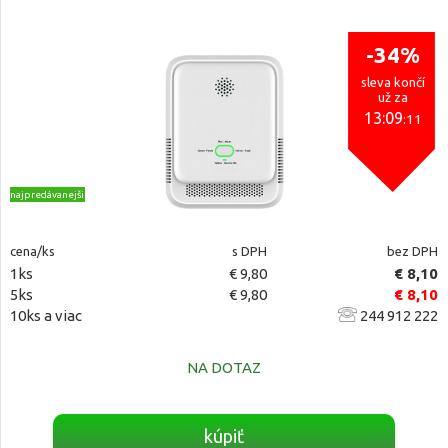
-34%
sleva končí
už za
13:09
:10
najpredávanejšie
cena/ks
s DPH
bez DPH
1ks
€ 9,80
€ 8,10
5ks
€ 9,80
€ 8,10
10ks a viac
244 912 222
NA DOTAZ
kúpiť