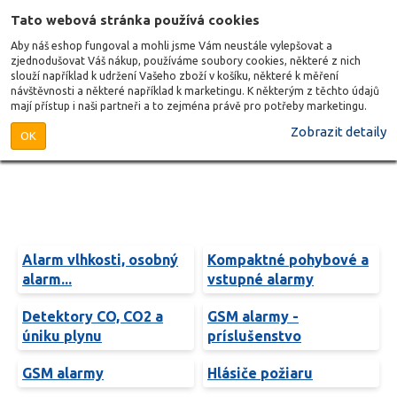
Tato webová stránka používá cookies
Aby náš eshop fungoval a mohli jsme Vám neustále vylepšovat a
zjednodušovat Váš nákup, používáme soubory cookies, některé z nich
slouží například k udržení Vašeho zboží v košíku, některé k měření
návštěvnosti a některé například k marketingu. K některým z těchto údajů
mají přístup i naši partneři a to zejména právě pro potřeby marketingu.
Zobrazit detaily
OK
Alarm vlhkosti, osobný
Kompaktné pohybové a
alarm...
vstupné alarmy
Detektory CO, CO2 a
GSM alarmy -
úniku plynu
príslušenstvo
GSM alarmy
Hlásiče požiaru