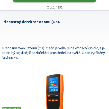
Obj.č. 1292
Přenostný detektor ozonu (O3).
Přenosný měřič Ozonu (O3). Ozón je velmi silné oxidační činidlo, a je
to druhý nejsilnější dezinfekční prostředek na světě. Ozon vyráběný
technicky…
najpredávanejšie