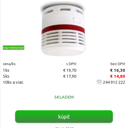
najpredávanejšie
cena/ks
s DPH
bez DPH
1ks
€ 19,70
€ 16,30
5ks
€ 17,90
€ 14,80
10ks a viac
244 912 222
SKLADEM
kúpiť