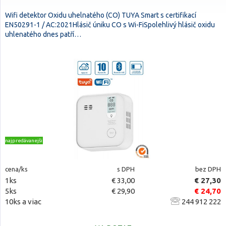
Wifi detektor Oxidu uhelnatého (CO) TUYA Smart s certifikací
EN50291-1 / AC:2021Hlásič úniku CO s Wi-FiSpolehlivý hlásič oxidu
uhlenatého dnes patří…
najpredávanejšie
cena/ks
s DPH
bez DPH
1ks
€ 33,00
€ 27,30
5ks
€ 29,90
€ 24,70
10ks a viac
244 912 222