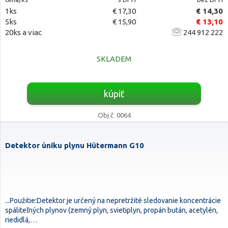
1ks
€ 17,30
€ 14,30
5ks
€ 15,90
€ 13,10
20ks a viac
244 912 222
SKLADEM
kúpiť
Obj.č. 0064
Detektor úniku plynu Hütermann G10
...Použitie:Detektor je určený na nepretržité sledovanie koncentrácie
spáliteľných plynov (zemný plyn, svietiplyn, propán bután, acetylén,
riedidlá,…