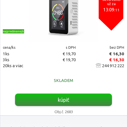
už za
13:09
:10
najpredávanejšie
cena/ks
s DPH
bez DPH
1ks
€ 19,70
€ 16,30
3ks
€ 19,70
€ 16,30
20ks a viac
244 912 222
SKLADEM
kúpiť
Obj.č. 2683