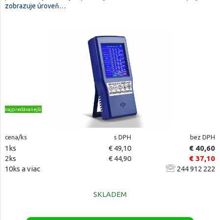
zobrazuje úroveň…
najpredávanejšie
cena/ks
s DPH
bez DPH
1ks
€ 49,10
€ 40,60
2ks
€ 44,90
€ 37,10
10ks a viac
244 912 222
SKLADEM