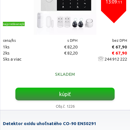
13:09
:10
najpredávanejšie
cena/ks
s DPH
bez DPH
1ks
€ 82,20
€ 67,90
2ks
€ 82,20
€ 67,90
5ks a viac
244 912 222
SKLADEM
kúpiť
Obj.č. 1226
Detektor oxidu uhoľnatého CO-90 EN50291