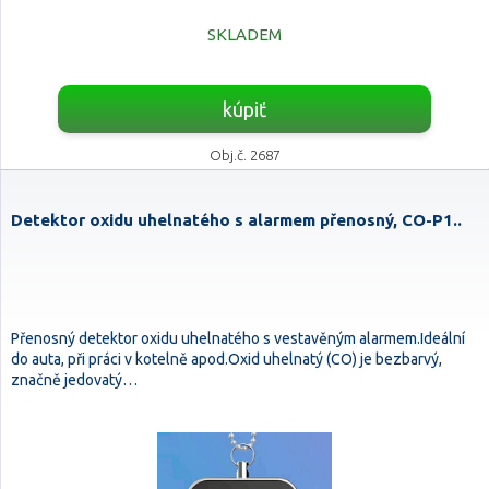
SKLADEM
kúpiť
Obj.č. 2687
Detektor oxidu uhelnatého s alarmem přenosný, CO-P1..
Přenosný detektor oxidu uhelnatého s vestavěným alarmem.Ideální
do auta, při práci v kotelně apod.Oxid uhelnatý (CO) je bezbarvý,
značně jedovatý…