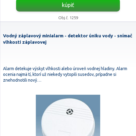
kúpiť
Obj.č. 1259
Vodný záplavový minialarm - detektor úniku vody - snímač
vlhkosti záplavovej
Alarm detekuje výskyt vlhkosti alebo úroveň vodnej hladiny. Alarm
ocenia najmä tí, ktorí už niekedy vytopili susedov, prípadne si
znehodnotili nový…