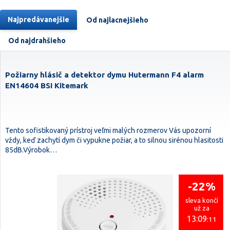
Najpredávanejšie
Od najlacnejšieho
Od najdrahšieho
Požiarny hlásič a detektor dymu Hutermann F4 alarm
EN14604 BSI Kitemark
Tento sofistikovaný prístroj veľmi malých rozmerov Vás upozorní
vždy, keď zachytí dym či vypukne požiar, a to silnou sirénou hlasitosti
85dB.Výrobok…
-22%
sleva končí
už za
13:09
:10