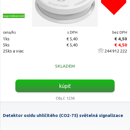
najpredávanejšie
cena/ks
s DPH
bez DPH
1ks
€ 5,40
€ 4,50
5ks
€ 5,40
€ 4,50
25ks a viac
244 912 222
SKLADEM
kúpiť
Obj.č. 1236
Detektor oxidu uhličitého (CO2-75) světelná signalizace