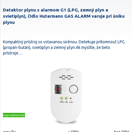
Detektor plynu s alarmom G1 (LPG, zemný plyn a
svietiplyn), čidlo Hutermann GAS ALARM varuje pri úniku
plynu
Kompaktný prístroj so vstavanou sirénou. Detekuje prítomnosť LPG
(propán-bután), svietiplyn a zemný plyn.Ak myslíte, že tieto
prístroje…
najpredávanejšie
cena/ks
s DPH
bez DPH