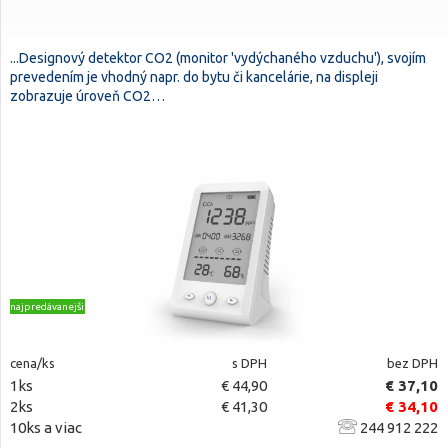
...Designový detektor CO2 (monitor 'vydýchaného vzduchu'), svojím
prevedením je vhodný napr. do bytu či kancelárie, na displeji
zobrazuje úroveň CO2…
najpredávanejšie
cena/ks
s DPH
bez DPH
1ks
€ 44,90
€ 37,10
2ks
€ 41,30
€ 34,10
10ks a viac
244 912 222