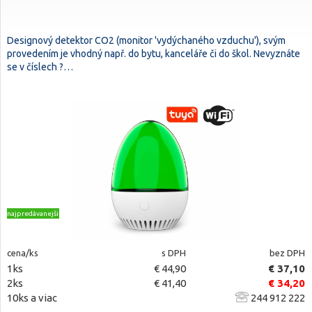
Designový detektor CO2 (monitor 'vydýchaného vzduchu'), svým
provedením je vhodný např. do bytu, kanceláře či do škol. Nevyznáte
se v číslech ?…
najpredávanejšie
cena/ks
s DPH
bez DPH
1ks
€ 44,90
€ 37,10
2ks
€ 41,40
€ 34,20
10ks a viac
244 912 222