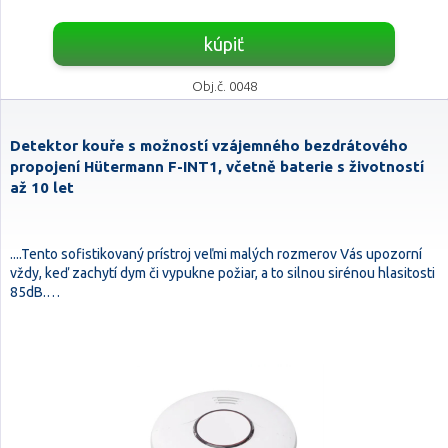
kúpiť
Obj.č. 0048
Detektor kouře s možností vzájemného bezdrátového
propojení Hütermann F-INT1, včetně baterie s životností
až 10 let
....Tento sofistikovaný prístroj veľmi malých rozmerov Vás upozorní
vždy, keď zachytí dym či vypukne požiar, a to silnou sirénou hlasitosti
85dB.…