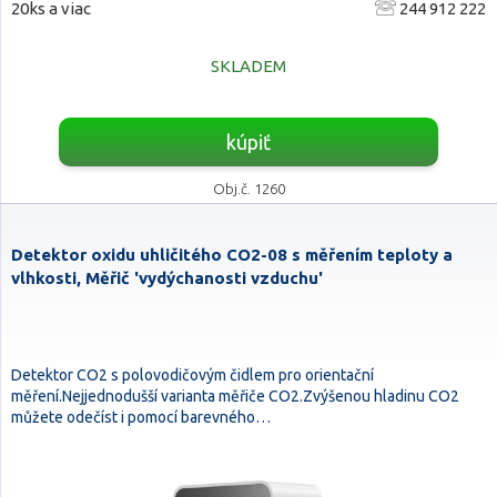
20ks a viac
244 912 222
SKLADEM
kúpiť
Obj.č. 1260
Detektor oxidu uhličitého CO2-08 s měřením teploty a
vlhkosti, Měřič 'vydýchanosti vzduchu'
Detektor CO2 s polovodičovým čidlem pro orientační
měření.Nejjednodušší varianta měřiče CO2.Zvýšenou hladinu CO2
můžete odečíst i pomocí barevného…