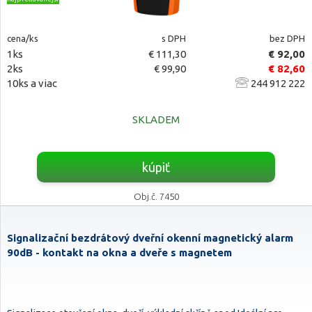
cena/ks
s DPH
bez DPH
1ks
€ 111,30
€ 92,00
2ks
€ 99,90
€ 82,60
10ks a viac
244 912 222
SKLADEM
kúpiť
Obj.č. 7450
Signalizační bezdrátový dveřní okenní magnetický alarm
90dB - kontakt na okna a dveře s magnetem