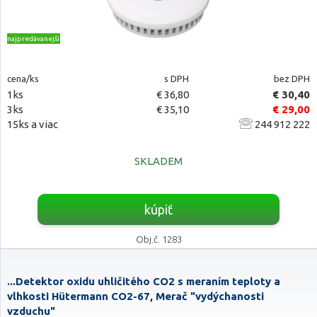
najpredávanejšie
cena/ks
s DPH
bez DPH
1ks
€ 36,80
€ 30,40
3ks
€ 35,10
€ 29,00
15ks a viac
244 912 222
SKLADEM
kúpiť
Obj.č. 1283
...Detektor oxidu uhličitého CO2 s meraním teploty a
vlhkosti Hütermann CO2-67, Merač "vydýchanosti
vzduchu"