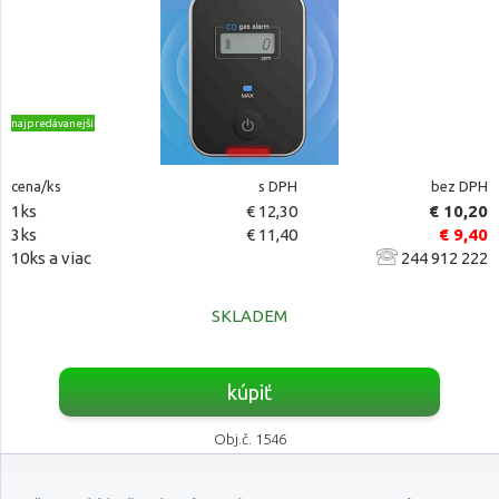
najpredávanejšie
cena/ks
s DPH
bez DPH
1ks
€ 12,30
€ 10,20
3ks
€ 11,40
€ 9,40
10ks a viac
244 912 222
SKLADEM
kúpiť
Obj.č. 1546