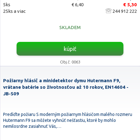
5ks
€ 6,40
€ 5,30
25ks a viac
244 912 222
SKLADEM
kúpiť
Obj.č. 0063
Požiarny hlásič a minidetektor dymu Hutermann F9,
vrátane batérie so životnosťou až 10 rokov, EN14604 -
JB-S09
Predíďte požiaru S moderným požiarnym hlásičom malého rozmeru
Hutermann F9 sa môžete vyhnúť nešťastiu, ktoré by mohlo
nemilosrdne zasiahnuť Vás,…