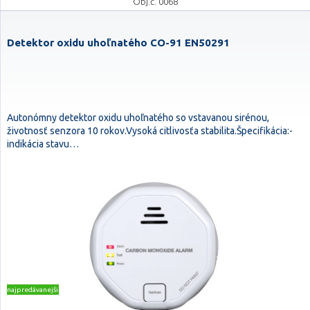
Obj.č. 0068
Detektor oxidu uhoľnatého CO-91 EN50291
Autonómny detektor oxidu uhoľnatého so vstavanou sirénou,
životnosť senzora 10 rokov.Vysoká citlivosťa stabilita.Špecifikácia:-
indikácia stavu…
najpredávanejšie