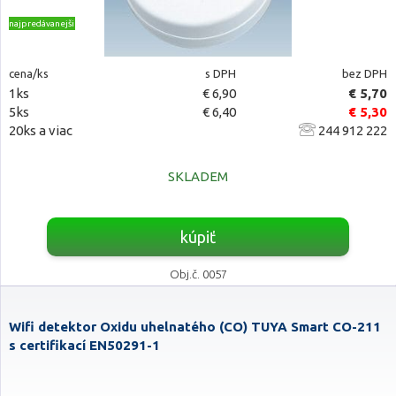
najpredávanejšie
cena/ks
s DPH
bez DPH
1ks
€ 6,90
€ 5,70
5ks
€ 6,40
€ 5,30
20ks a viac
244 912 222
SKLADEM
kúpiť
Obj.č. 0057
Wifi detektor Oxidu uhelnatého (CO) TUYA Smart CO-211
s certifikací EN50291-1