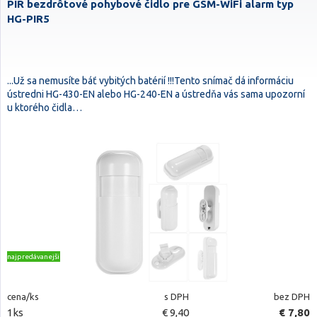
PIR bezdrôtové pohybové čidlo pre GSM-WiFi alarm typ
HG-PIR5
...Už sa nemusíte báť vybitých batérií !!!Tento snímač dá informáciu
ústredni HG-430-EN alebo HG-240-EN a ústredňa vás sama upozorní
u ktorého čidla…
najpredávanejšie
cena/ks
s DPH
bez DPH
1ks
€ 9,40
€ 7,80