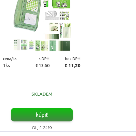
cena/ks
s DPH
bez DPH
1ks
€ 13,60
€ 11,20
SKLADEM
kúpiť
Obj.č. 2490