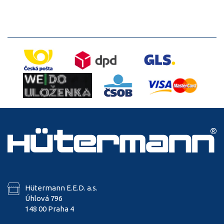
Hütermann E.E.D. a.s.
Úhlová 796
148 00 Praha 4