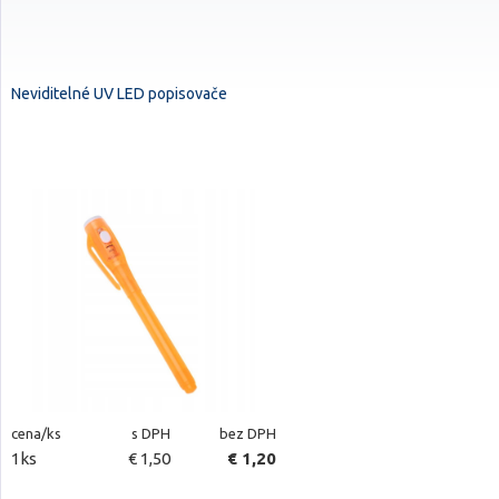
Neviditelné UV LED popisovače
cena/ks
s DPH
bez DPH
1ks
€ 1,50
€ 1,20