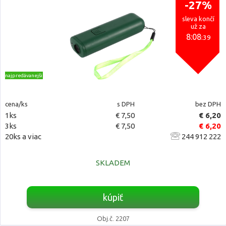
-27%
sleva končí
už za
8:08
:39
najpredávanejšie
cena/ks
s DPH
bez DPH
1ks
€ 7,50
€ 6,20
3ks
€ 7,50
€ 6,20
20ks a viac
244 912 222
SKLADEM
kúpiť
Obj.č. 2207