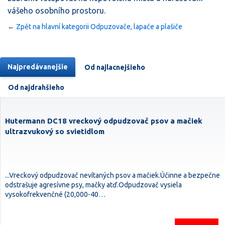
vášeho osobního prostoru.
←
Zpět na hlavní kategorii Odpuzovače, lapače a plašiče
Najpredávanejšie
Od najlacnejšieho
Od najdrahšieho
Hutermann DC18 vreckový odpudzovač psov a mačiek
ultrazvukový so svietidlom
...Vreckový odpudzovač nevítaných psov a mačiek.Účinne a bezpečne
odstrašuje agresívne psy, mačky atď.Odpudzovač vysiela
vysokofrekvenčné (20,000-40…