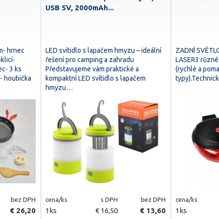
USB 5V, 2000mAh...
m- hrnec
LED svítidlo s lapačem hmyzu – ideální
ZADNÍ SVĚTLO
klicí-
řešení pro camping a zahradu
LASER3 různé 
c- 3 ks
Představujeme vám praktické a
(rychlé a poma
- houbička
kompaktní LED svítidlo s lapačem
typy).Technic
hmyzu…
bez DPH
cena/ks
s DPH
bez DPH
cena/ks
€ 26,20
1ks
€ 16,50
€ 13,60
1ks