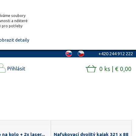
žíváme soubory
ěvnosti a některé
vě pro potřeby
obrazit detaily
+420 244 912 222
0 ks | € 0,00
Přihlásit
 na kolo + 2x laser...
Nafukovací dvojitý kajak 321 x 88