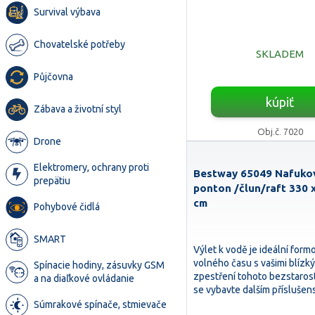
Survival výbava
Chovatelské potřeby
SKLADEM
Půjčovna
kúpiť
Zábava a životní styl
Obj.č. 7020
Drone
Elektromery, ochrany proti
Bestway 65049 Nafuko
prepätiu
ponton /člun/raft 330 x
cm
Pohybové čidlá
SMART
Výlet k vodě je ideální form
volného času s vašimi blízký
Spínacie hodiny, zásuvky GSM
zpestření tohoto bezstaro
a na diaľkové ovládanie
se vybavte dalším přísluše
Súmrakové spínače, stmievače