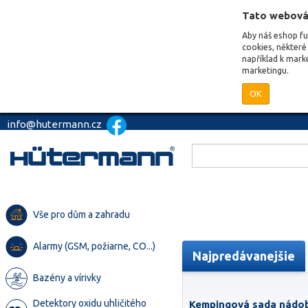
Tato webová
Aby náš eshop f
cookies, některé 
například k mark
marketingu.
OK
info@hutermann.cz
Vše pro dům a zahradu
Alarmy (GSM, požiarne, CO...)
Najpredávanejšie
Bazény a vírivky
Detektory oxidu uhličitého
Kempingová sada nádobí