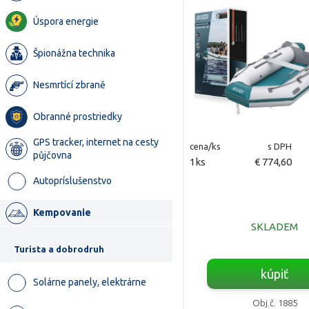
Úspora energie
Špionážna technika
Nesmrtící zbraně
Obranné prostriedky
GPS tracker, internet na cesty
cena/ks
s DPH
půjčovna
1ks
€ 774,60
Autopríslušenstvo
Kempovanie
SKLADEM
Turista a dobrodruh
kúpiť
Solárne panely, elektrárne
Obj.č. 1885