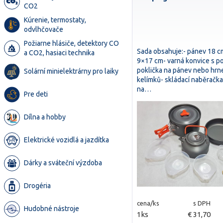
CO2
Kúrenie, termostaty,
odvlhčovače
Požiarne hlásiče, detektory CO
Sada obsahuje:- pánev 18 c
a CO2, hasiaci technika
9×17 cm- varná konvice s po
poklička na pánev nebo hrne
Solární minielektrárny pro laiky
kelímků- skládací naběračka
na…
Pre deti
Dílna a hobby
Elektrické vozidlá a jazdítka
Dárky a sváteční výzdoba
Drogéria
cena/ks
s DPH
Hudobné nástroje
1ks
€ 31,70