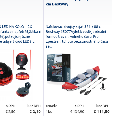
cm Bestway
 LED NA KOLO + 2X
Nafukovací dvojitý kajak 321 x 88 cm
funkce:nepřetržitýblikání
Bestway 65077Výlet k vodě je ideální
lé),pulzující (různé
formou trávení volného času. Pro
ké údaje:5 diod LED2…
zpestření tohoto bezstarostného času
se…
s DPH
bez DPH
cena/ks
s DPH
bez DPH
€ 2,50
€ 2,10
1ks
€ 134,90
€ 111,50