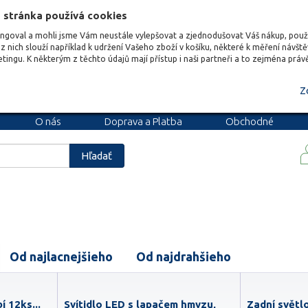
 stránka používá cookies
ungoval a mohli jsme Vám neustále vylepšovat a zjednodušovat Váš nákup, pou
z nich slouží například k udržení Vašeho zboží v košíku, některé k měření návšt
etingu. K některým z těchto údajů mají přístup i naši partneři a to zejména prá
Z
O nás
Doprava a Platba
Obchodné
podmienky
Blog
Kariéra
Hľadať
Od najlacnejšieho
Od najdrahšieho
 12ks...
Svítidlo LED s lapačem hmyzu,
Zadní světlo