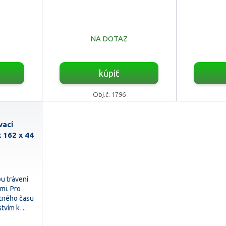
NA DOTAZ
kúpiť
Obj.č. 1796
vací
 162 x 44
ou trávení
mi. Pro
stného času
nstvím k…