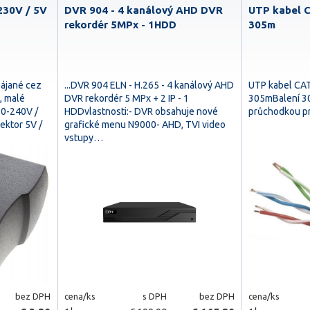
230V / 5V
DVR 904 - 4 kanálový AHD DVR
UTP kabel 
rekordér 5MPx - 1HDD
305m
pájané cez
...DVR 904 ELN - H.265 - 4 kanálový AHD
UTP kabel CA
, malé
DVR rekordér 5 MPx + 2 IP - 1
305mBalení 30
10-240V /
HDDvlastnosti:- DVR obsahuje nové
průchodkou pr
ktor 5V /
grafické menu N9000- AHD, TVI video
vstupy…
bez DPH
cena/ks
s DPH
bez DPH
cena/ks