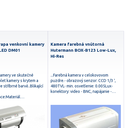
rapa venkovní kamery
Kamera farebná vnútorná
í LED DM01
Hutermann BOX-B123 Low-Lux,
Hi-Res
kamery ve skutečné
...Farebná kamera v celokovovom
plet kamery s krytem a
puzdre.- obrazový senzor: CCD 1/3 ',
 stříbrné barvě..Blikající
480TVL- min. osvetlenie: 0.005Lux-
konektory: video - BNC, napájanie -…
ace:Materiál…