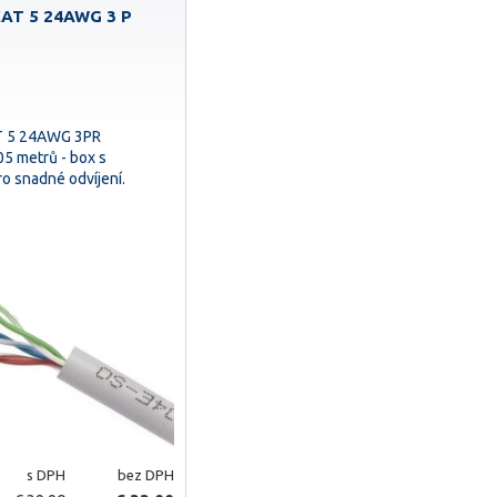
CAT 5 24AWG 3 P
T 5 24AWG 3PR
5 metrů - box s
o snadné odvíjení.
s DPH
bez DPH