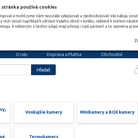
 stránka používá cookies
ungoval a mohli jsme Vám neustále vylepšovat a zjednodušovat Váš nákup, pou
z nich slouží například k udržení Vašeho zboží v košíku, některé k měření návšt
etingu. K některým z těchto údajů mají přístup i naši partneři a to zejména prá
Z
O nás
Doprava a Platba
Obchodné
podmienky
Blog
Kariéra
Hľadať
vy,
Vonkajšie kamery
Minikamery a BOX kamery
jné
Termokamery