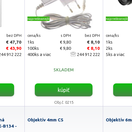
najpredávanejšie
najpredávanejšie
bez DPH
cena/ks
s DPH
bez DPH
cena/ks
€ 47,70
1ks
€ 9,80
€ 8,10
1ks
€ 43,90
100ks
€ 9,80
€ 8,10
2ks
44 912 222
400ks a viac
244 912 222
5ks a viac
SKLADEM
kúpiť
Obj.č. 0215
ná
Objektív 4mm CS
Objektív 6
-B134 -