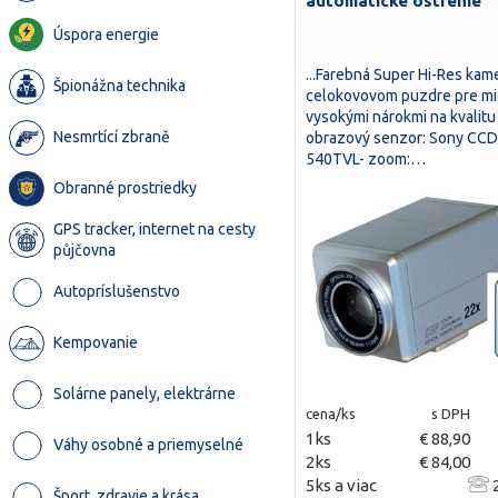
automatické ostrenie
Úspora energie
...Farebná Super Hi-Res kam
Špionážna technika
celokovovom puzdre pre mi
vysokými nárokmi na kvalitu
Nesmrtící zbraně
obrazový senzor: Sony CCD 
540TVL- zoom:…
Obranné prostriedky
GPS tracker, internet na cesty
půjčovna
Autopríslušenstvo
Kempovanie
Solárne panely, elektrárne
cena/ks
s DPH
1ks
€ 88,90
Váhy osobné a priemyselné
2ks
€ 84,00
5ks a viac
2
Šport, zdravie a krása