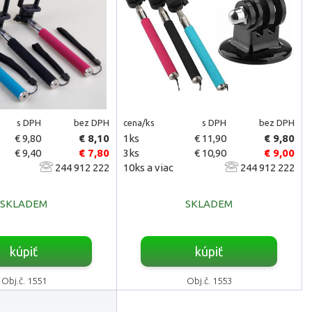
s DPH
bez DPH
cena/ks
s DPH
bez DPH
€ 9,80
€ 8,10
1ks
€ 11,90
€ 9,80
€ 9,40
€ 7,80
3ks
€ 10,90
€ 9,00
244 912 222
10ks a viac
244 912 222
SKLADEM
SKLADEM
kúpiť
kúpiť
Obj.č. 1551
Obj.č. 1553