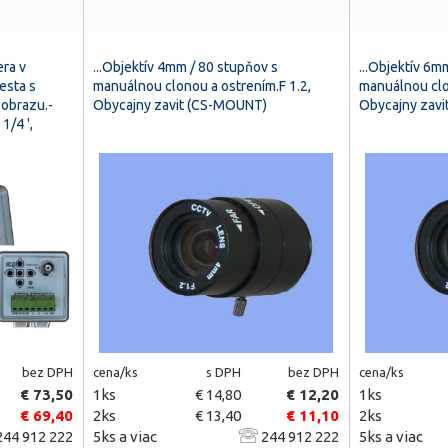
era v
...Objektív 4mm / 80 stupňov s
...Objektív 6m
esta s
manuálnou clonou a ostrením.F 1.2,
manuálnou clo
 obrazu.-
Obycajny zavit (CS-MOUNT)
Obycajny zav
1/4 ',
bez DPH
cena/ks
s DPH
bez DPH
cena/ks
€ 73,50
1ks
€ 14,80
€ 12,20
1ks
€ 69,40
2ks
€ 13,40
€ 11,10
2ks
44 912 222
5ks a viac
244 912 222
5ks a viac