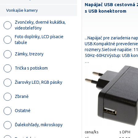
Napájač USB cestovná 
Vonkajšie kamery
s USB konektorom
Zvončeky, dverné kukátka,
videotelefóny
Foto doplnky, LCD písacie
...Napájač pre zariadenia na
tabule
USB.Kompaktné prevedenie
rozmery.Sieťové napätie: 1
Zámky, trezory
50Hz-60HzVýstup: USB kone
…
Trička s potiskom
Žiarovky LED, RGB pásiky
Zbraně
Ostatné
Ďalekohľady, mikroskopy
cena/ks
s DPH