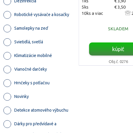
1ks
€ 3,90
Dezinfekcia
5ks
€ 3,50
10ks a viac
2
Robotické vysávače a kosačky
Samolepky na zeď
SKLADEM
Svietidlá, svetlá
kúpiť
Klimatizácie mobilné
Obj.č. 0276
Vianočné darčeky
Hrnčeky s potlačou
Novinky
Detekce atomového výbuchu
Dárky pro předvídavé a