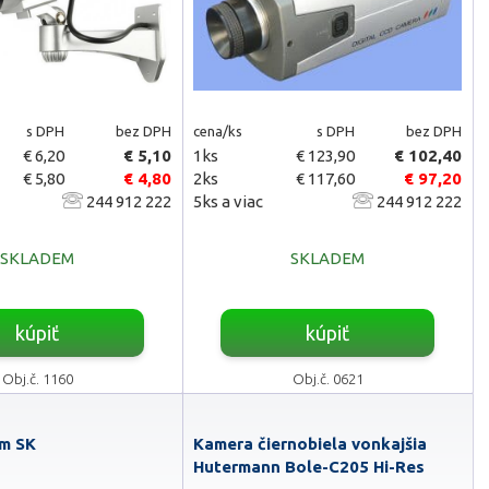
s DPH
bez DPH
cena/ks
s DPH
bez DPH
€ 6,20
€ 5,10
1ks
€ 123,90
€ 102,40
€ 5,80
€ 4,80
2ks
€ 117,60
€ 97,20
244 912 222
5ks a viac
244 912 222
SKLADEM
SKLADEM
kúpiť
kúpiť
Obj.č. 1160
Obj.č. 0621
mm SK
Kamera čiernobiela vonkajšia
Hutermann Bole-C205 Hi-Res