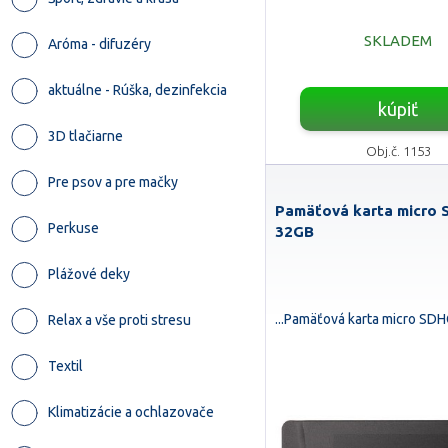
SKLADEM
Aróma - difuzéry
aktuálne - Rúška, dezinfekcia
kúpiť
3D tlačiarne
Obj.č. 1153
Pre psov a pre mačky
Pamäťová karta micro
Perkuse
32GB
Plážové deky
...Pamäťová karta micro SD
Relax a vše proti stresu
Textil
Klimatizácie a ochlazovače