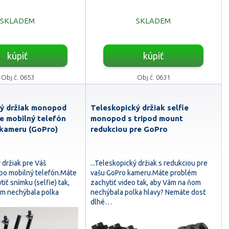
SKLADEM
SKLADEM
kúpiť
kúpiť
Obj.č. 0653
Obj.č. 0631
ký držiak monopod
Teleskopický držiak selfie
re mobilný telefón
monopod s tripod mount
kameru (GoPro)
redukciou pre GoPro
ý držiak pre Váš
...Teleskopický držiak s redukciou pre
ebo mobilný telefón.Máte
vašu GoPro kameru.Máte problém
iť snímku (selfie) tak,
zachytiť video tak, aby Vám na ňom
m nechýbala polka
nechýbala polka hlavy? Nemáte dosť
dlhé…