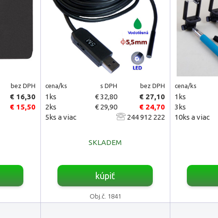
bez DPH
cena/ks
s DPH
bez DPH
cena/ks
€ 16,30
1ks
€ 32,80
€ 27,10
1ks
€ 15,50
2ks
€ 29,90
€ 24,70
3ks
5ks a viac
244 912 222
10ks a viac
SKLADEM
kúpiť
Obj.č. 1841