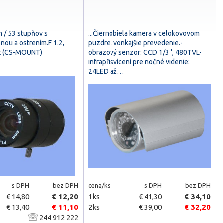
m / 53 stupňov s
...Čiernobiela kamera v celokovovom
nou a ostrením.F 1.2,
puzdre, vonkajšie prevedenie.-
it (CS-MOUNT)
obrazový senzor: CCD 1/3 ', 480TVL-
infrapřisvícení pre nočné videnie:
24LED až…
s DPH
bez DPH
cena/ks
s DPH
bez DPH
€ 14,80
€ 12,20
1ks
€ 41,30
€ 34,10
€ 13,40
€ 11,10
2ks
€ 39,00
€ 32,20
244 912 222