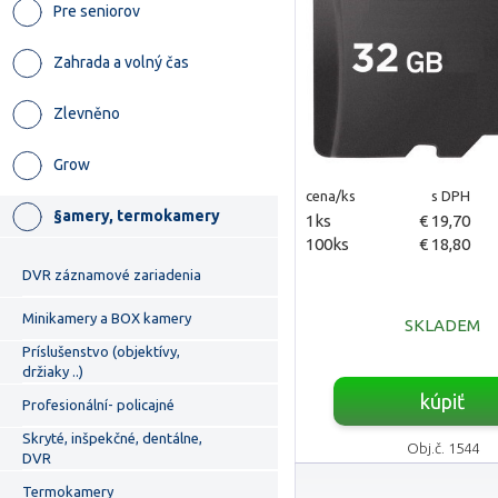
Pre seniorov
Zahrada a volný čas
Zlevněno
Grow
cena/ks
s DPH
§amery, termokamery
1ks
€ 19,70
100ks
€ 18,80
DVR záznamové zariadenia
Minikamery a BOX kamery
SKLADEM
Príslušenstvo (objektívy,
držiaky ..)
kúpiť
Profesionální- policajné
Skryté, inšpekčné, dentálne,
Obj.č. 1544
DVR
Termokamery