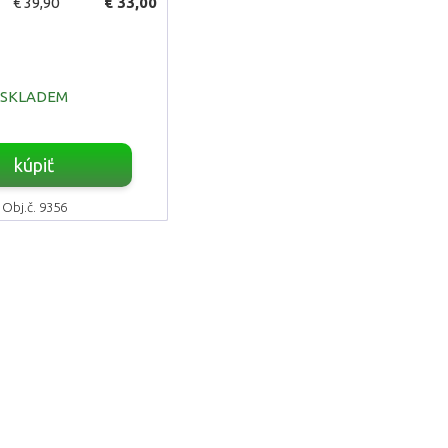
€ 39,90
€ 33,00
SKLADEM
kúpiť
Obj.č. 9356