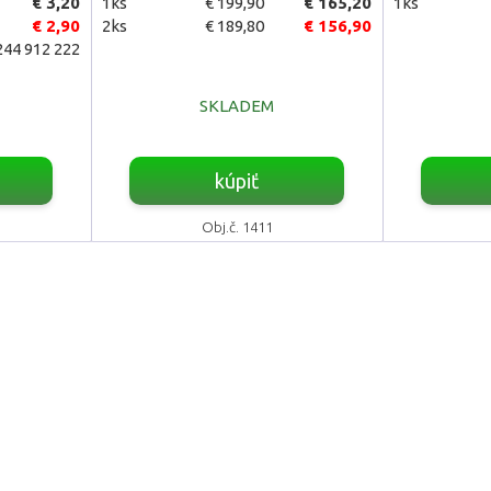
€ 3,20
1ks
€ 199,90
€ 165,20
1ks
€ 2,90
2ks
€ 189,80
€ 156,90
44 912 222
SKLADEM
kúpiť
Obj.č. 1411