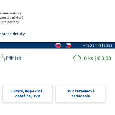
žíváme soubory
ěvnosti a některé
vě pro potřeby
obrazit detaily
+420 244 912 222
0 ks | € 0,00
Přihlásit
Skryté, inšpekčné,
DVR záznamové
dentálne, DVR
zariadenia