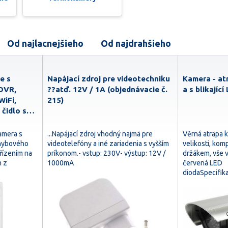
Od najlacnejšieho
Od najdrahšieho
e s
Napájací zdroj pre videotechniku
Kamera - at
 DVR,
??atď. 12V / 1A (objednávacie č.
a s blikajíc
WiFi,
215)
 čidlo s…
amera s
...Napájací zdroj vhodný najmä pre
Věrná atrapa 
ohybového
videotelefóny a iné zariadenia s vyšším
velikosti, kom
řízením na
príkonom.- vstup: 230V- výstup: 12V /
držákem, vše ve
m z
1000mA
červená LED
diodaSpecifik