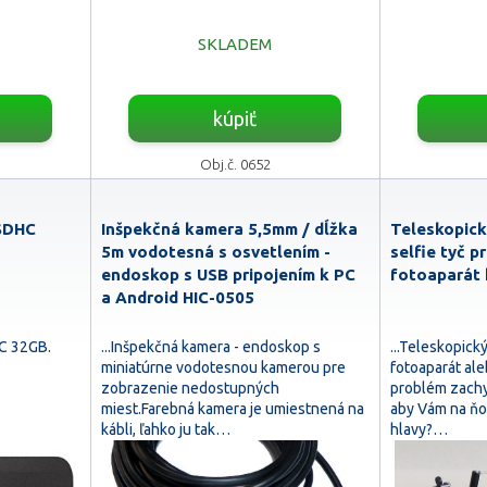
SKLADEM
kúpiť
Obj.č. 0652
 SDHC
Inšpekčná kamera 5,5mm / dĺžka
Teleskopic
5m vodotesná s osvetlením -
selfie tyč p
endoskop s USB pripojením k PC
fotoaparát 
a Android HIC-0505
HC 32GB.
...Inšpekčná kamera - endoskop s
...Teleskopick
miniatúrne vodotesnou kamerou pre
fotoaparát al
zobrazenie nedostupných
problém zachyt
miest.Farebná kamera je umiestnená na
aby Vám na ňo
kábli, ľahko ju tak…
hlavy?…