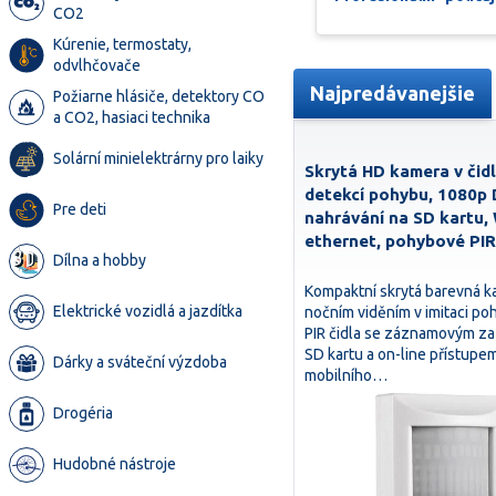
CO2
Kúrenie, termostaty,
odvlhčovače
Najpredávanejšie
Požiarne hlásiče, detektory CO
a CO2, hasiaci technika
Solární minielektrárny pro laiky
Skrytá HD kamera v čidl
detekcí pohybu, 1080p
Pre deti
nahrávání na SD kartu, 
ethernet, pohybové PIR
Dílna a hobby
Kompaktní skrytá barevná k
Elektrické vozidlá a jazdítka
nočním viděním v imitaci p
PIR čidla se záznamovým za
SD kartu a on-line přístupe
Dárky a sváteční výzdoba
mobilního…
Drogéria
Hudobné nástroje