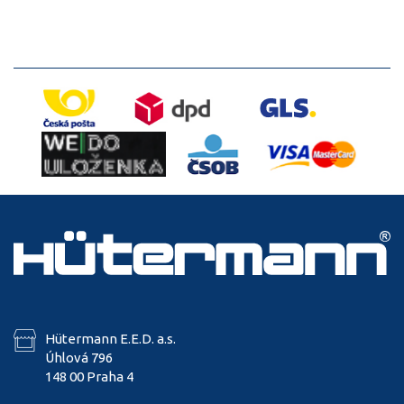
Hütermann E.E.D. a.s.
Úhlová 796
148 00 Praha 4