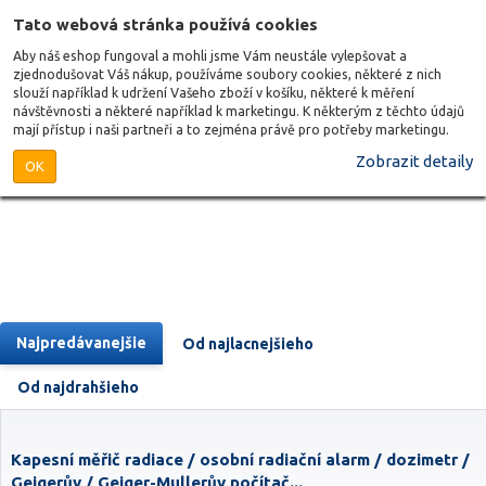
Tato webová stránka používá cookies
Aby náš eshop fungoval a mohli jsme Vám neustále vylepšovat a
zjednodušovat Váš nákup, používáme soubory cookies, některé z nich
slouží například k udržení Vašeho zboží v košíku, některé k měření
návštěvnosti a některé například k marketingu. K některým z těchto údajů
mají přístup i naši partneři a to zejména právě pro potřeby marketingu.
Zobrazit detaily
OK
Najpredávanejšie
Od najlacnejšieho
Od najdrahšieho
Kapesní měřič radiace / osobní radiační alarm / dozimetr /
Geigerův / Geiger-Mullerův počítač...