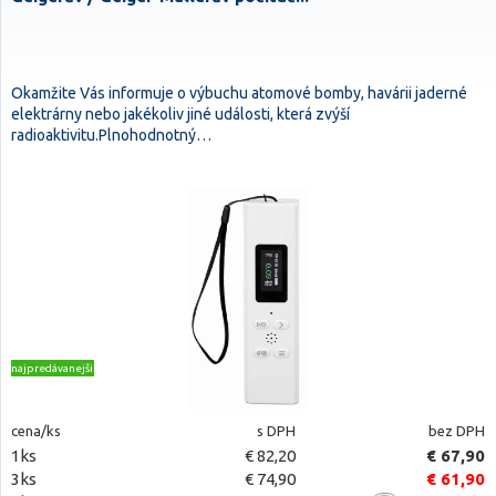
Okamžite Vás informuje o výbuchu atomové bomby, havárii jaderné
elektrárny nebo jakékoliv jiné události, která zvýší
radioaktivitu.Plnohodnotný…
najpredávanejšie
cena/ks
s DPH
bez DPH
1ks
€ 82,20
€ 67,90
3ks
€ 74,90
€ 61,90