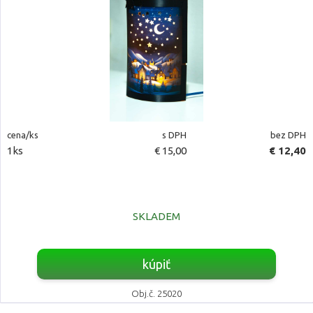
cena/ks
s DPH
bez DPH
1ks
€ 15,00
€ 12,40
SKLADEM
kúpiť
Obj.č. 25020