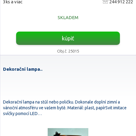
3ks a viac
244 912 222
SKLADEM
kúpiť
Obj.č. 25015
Dekorační lampa..
Dekorační lampa na stůl nebo poličku. Dokonale doplní zimní a
vánoční atmosféru ve vašem bytě. Materiál: plast, papírSvit imitace
svíčky pomocí LED…