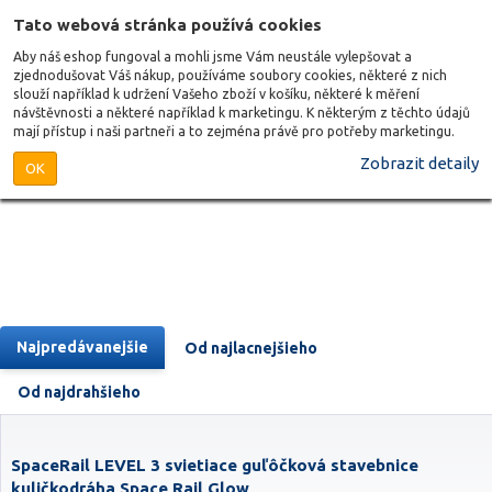
Tato webová stránka používá cookies
Aby náš eshop fungoval a mohli jsme Vám neustále vylepšovat a
zjednodušovat Váš nákup, používáme soubory cookies, některé z nich
slouží například k udržení Vašeho zboží v košíku, některé k měření
návštěvnosti a některé například k marketingu. K některým z těchto údajů
mají přístup i naši partneři a to zejména právě pro potřeby marketingu.
Zobrazit detaily
OK
Najpredávanejšie
Od najlacnejšieho
Od najdrahšieho
SpaceRail LEVEL 3 svietiace guľôčková stavebnice
kuličkodráha Space Rail Glow