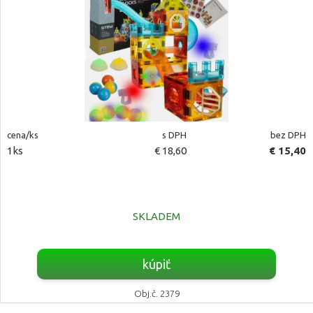
cena/ks
s DPH
bez DPH
1ks
€ 18,60
€ 15,40
SKLADEM
kúpiť
Obj.č. 2379