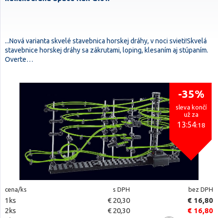
...Nová varianta skvelé stavebnica horskej dráhy, v noci svieti!Skvelá
stavebnice horskej dráhy sa zákrutami, loping, klesaním aj stúpaním.
Overte…
-35%
sleva končí
už za
13:54
:18
cena/ks
s DPH
bez DPH
1ks
€ 20,30
€ 16,80
2ks
€ 20,30
€ 16,80