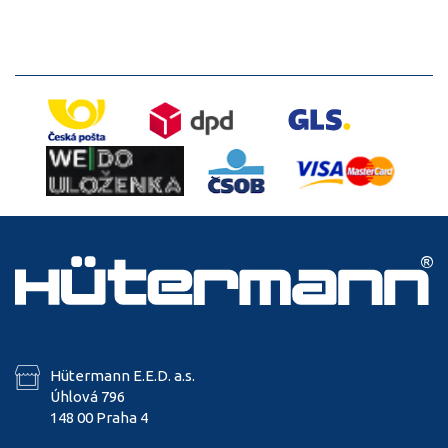
Hütermann E.E.D. a.s.
Úhlová 796
148 00 Praha 4