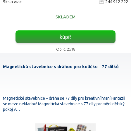
5ks a viac
244 912 222
SKLADEM
kúpiť
Obj.č. 2518
Magnetická stavebnice s dráhou pro kuličku - 77 dílků
Magnetické stavebnice – dráha se 77 díly pro kreativní hraní Fantazii
se meze nekladou! Magnetická stavebnice s 77 díly promění dětský
pokoj v…