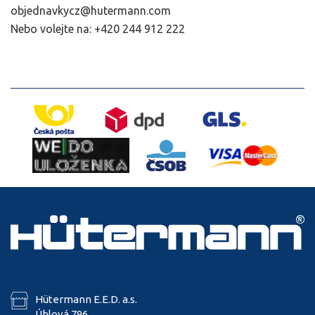
objednavkycz@hutermann.com
Nebo volejte na: +420 244 912 222
Hütermann E.E.D. a.s.
Úhlová 796