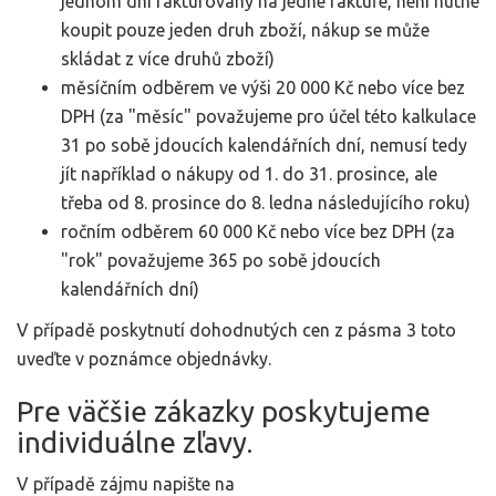
jednom dni fakturovaný na jedné faktuře, není nutné
koupit pouze jeden druh zboží, nákup se může
skládat z více druhů zboží)
měsíčním odběrem ve výši 20 000 Kč nebo více bez
DPH (za "měsíc" považujeme pro účel této kalkulace
31 po sobě jdoucích kalendářních dní, nemusí tedy
jít například o nákupy od 1. do 31. prosince, ale
třeba od 8. prosince do 8. ledna následujícího roku)
ročním odběrem 60 000 Kč nebo více bez DPH (za
"rok" považujeme 365 po sobě jdoucích
kalendářních dní)
V případě poskytnutí dohodnutých cen z pásma 3 toto
uveďte v poznámce objednávky.
Pre väčšie zákazky poskytujeme
individuálne zľavy.
V případě zájmu napište na