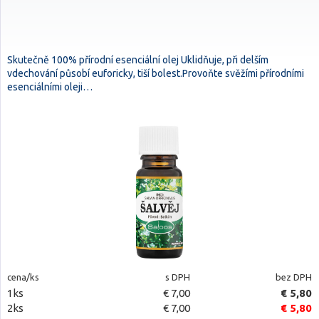
Skutečně 100% přírodní esenciální olej Uklidňuje, při delším
vdechování působí euforicky, tiší bolest.Provoňte svěžími přírodními
esenciálními oleji…
cena/ks
s DPH
bez DPH
1ks
€ 7,00
€ 5,80
2ks
€ 7,00
€ 5,80