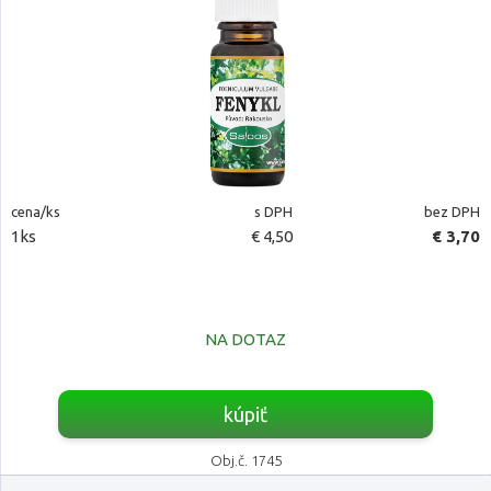
cena/ks
s DPH
bez DPH
1ks
€ 4,50
€ 3,70
NA DOTAZ
kúpiť
Obj.č. 1745