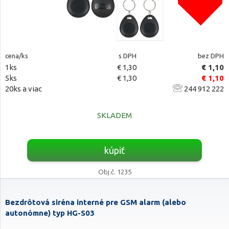
cena/ks
s DPH
bez DPH
1ks
€ 1,30
€ 1,10
5ks
€ 1,30
€ 1,10
20ks a viac
244 912 222
SKLADEM
kúpiť
Obj.č. 1235
Bezdrôtová siréna interné pre GSM alarm (alebo
autonómne) typ HG-S03