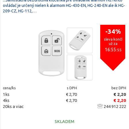
...Samostatná bezdrôtová kľúčenka pre ovládanie alarmov HG.Tento
ovládač je určený nielen k alarmom HG-430-EN, HG-240-EN ale ik HG-
209-CZ, HG-112,…
-34%
sleva končí
už za
16:55
:54
cena/ks
s DPH
bez DPH
1ks
€ 2,70
€ 2,20
4ks
€ 2,70
€ 2,20
20ks a viac
244 912 222
SKLADEM