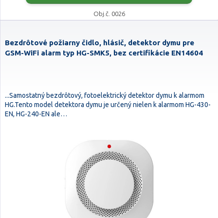
Obj.č. 0026
Bezdrôtové požiarny čidlo, hlásič, detektor dymu pre
GSM-WiFi alarm typ HG-SMK5, bez certifikácie EN14604
...Samostatný bezdrôtový, fotoelektrický detektor dymu k alarmom
HG.Tento model detektora dymu je určený nielen k alarmom HG-430-
EN, HG-240-EN ale…