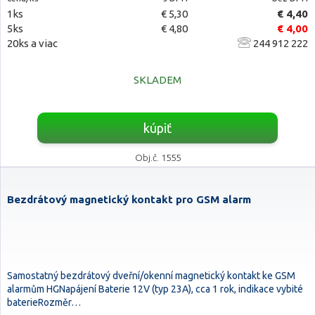
1ks
€ 5,30
€ 4,40
5ks
€ 4,80
€ 4,00
20ks a viac
244 912 222
SKLADEM
kúpiť
Obj.č. 1555
Bezdrátový magnetický kontakt pro GSM alarm
Samostatný bezdrátový dveřní/okenní magnetický kontakt ke GSM
alarmům HGNapájení Baterie 12V (typ 23A), cca 1 rok, indikace vybité
baterieRozměr…