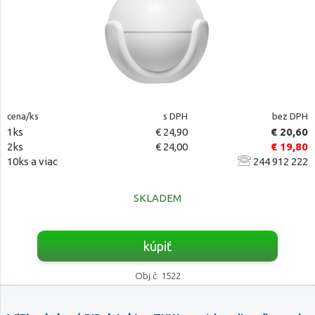
cena/ks
s DPH
bez DPH
1ks
€ 24,90
€ 20,60
2ks
€ 24,00
€ 19,80
10ks a viac
244 912 222
SKLADEM
kúpiť
Obj.č. 1522