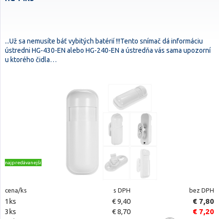
...Už sa nemusíte báť vybitých batérií !!!Tento snímač dá informáciu
ústredni HG-430-EN alebo HG-240-EN a ústredňa vás sama upozorní
u ktorého čidla…
najpredávanejšie
cena/ks
s DPH
bez DPH
1ks
€ 9,40
€ 7,80
3ks
€ 8,70
€ 7,20