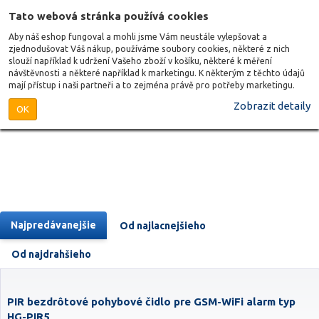
Tato webová stránka používá cookies
Aby náš eshop fungoval a mohli jsme Vám neustále vylepšovat a
zjednodušovat Váš nákup, používáme soubory cookies, některé z nich
slouží například k udržení Vašeho zboží v košíku, některé k měření
návštěvnosti a některé například k marketingu. K některým z těchto údajů
mají přístup i naši partneři a to zejména právě pro potřeby marketingu.
Zobrazit detaily
OK
Najpredávanejšie
Od najlacnejšieho
Od najdrahšieho
PIR bezdrôtové pohybové čidlo pre GSM-WiFi alarm typ
HG-PIR5