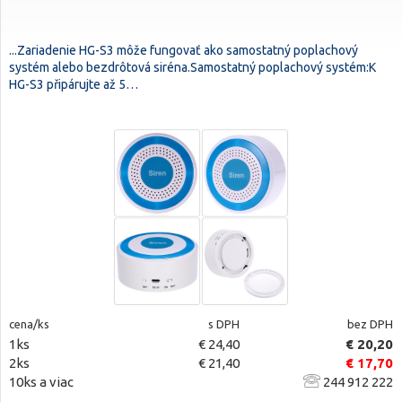
...Zariadenie HG-S3 môže fungovať ako samostatný poplachový
systém alebo bezdrôtová siréna.Samostatný poplachový systém:K
HG-S3 připárujte až 5…
cena/ks
s DPH
bez DPH
1ks
€ 24,40
€ 20,20
2ks
€ 21,40
€ 17,70
10ks a viac
244 912 222