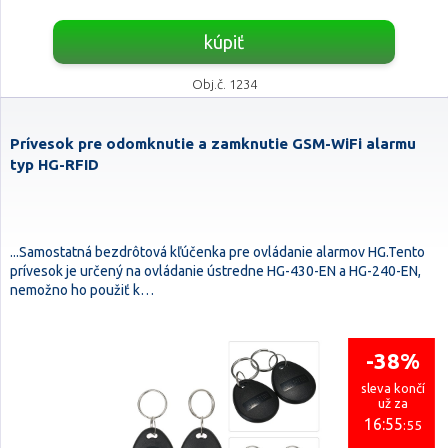
kúpiť
Obj.č. 1234
Prívesok pre odomknutie a zamknutie GSM-WiFi alarmu
typ HG-RFID
...Samostatná bezdrôtová kľúčenka pre ovládanie alarmov HG.Tento
prívesok je určený na ovládanie ústredne HG-430-EN a HG-240-EN,
nemožno ho použiť k…
-38%
sleva končí
už za
16:55
:54