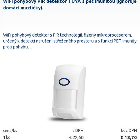
WiFi pohybový PIR detektor TUYA s pet imunitou (ignoruje
domácí mazlíčky).
WiFi pohybový detektor s PIR technologií, řízený mikroprocesorem,
určený k detekci narušení střeženého prostoru a s funkcí PET imunity
proti pohybu…
cena/ks
s DPH
bez DPH
1ks
€ 22,60
€ 18,70