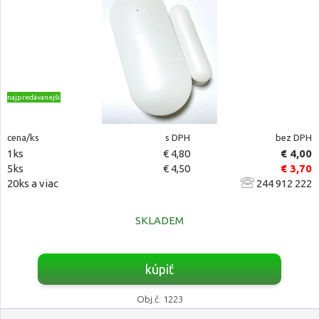
najpredávanejšie
cena/ks
s DPH
bez DPH
1ks
€ 4,80
€ 4,00
5ks
€ 4,50
€ 3,70
20ks a viac
244 912 222
SKLADEM
kúpiť
Obj.č. 1223