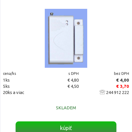
cena/ks
s DPH
bez DPH
1ks
€ 4,80
€ 4,00
5ks
€ 4,50
€ 3,70
20ks a viac
244 912 222
SKLADEM
kúpiť