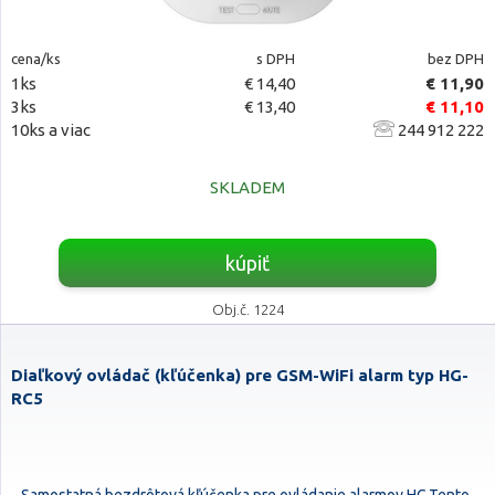
cena/ks
s DPH
bez DPH
1ks
€ 14,40
€ 11,90
3ks
€ 13,40
€ 11,10
10ks a viac
244 912 222
SKLADEM
kúpiť
Obj.č. 1224
Diaľkový ovládač (kľúčenka) pre GSM-WiFi alarm typ HG-
RC5