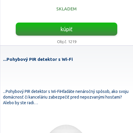
SKLADEM
kúpiť
Obj.č. 1219
...Pohybový PIR detektor s Wi-Fi
...Pohybový PIR detektor s Wi-FiHľadáte nenáročný spôsob, ako svoju
domácnosť či kanceláriu zabezpečiť pred nepozvanými hosťami?
Alebo by ste radi…