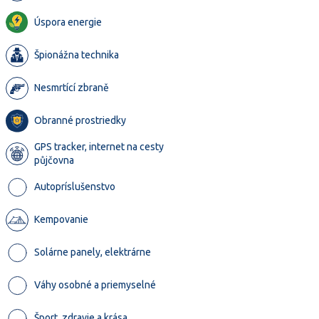
Úspora energie
Špionážna technika
Nesmrtící zbraně
Obranné prostriedky
GPS tracker, internet na cesty
půjčovna
Autopríslušenstvo
Kempovanie
Solárne panely, elektrárne
Váhy osobné a priemyselné
Šport, zdravie a krása