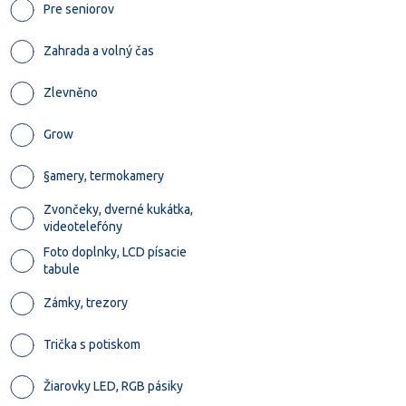
Pre seniorov
Zahrada a volný čas
Zlevněno
Grow
§amery, termokamery
Zvončeky, dverné kukátka,
videotelefóny
Foto doplnky, LCD písacie
tabule
Zámky, trezory
Trička s potiskom
Žiarovky LED, RGB pásiky