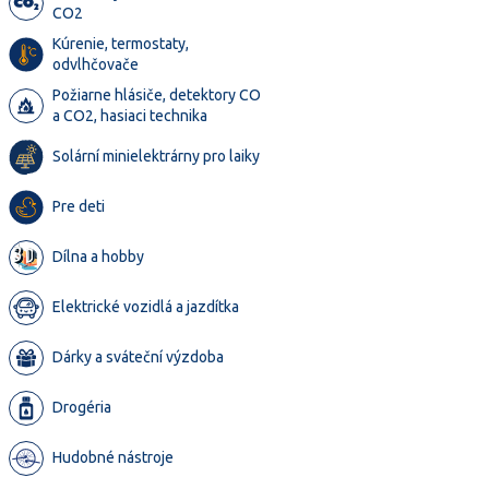
CO2
Kúrenie, termostaty,
odvlhčovače
Požiarne hlásiče, detektory CO
a CO2, hasiaci technika
Solární minielektrárny pro laiky
Pre deti
Dílna a hobby
Elektrické vozidlá a jazdítka
Dárky a sváteční výzdoba
Drogéria
Hudobné nástroje