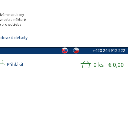
žíváme soubory
ěvnosti a některé
vě pro potřeby
obrazit detaily
+420 244 912 222
0 ks | € 0,00
Přihlásit