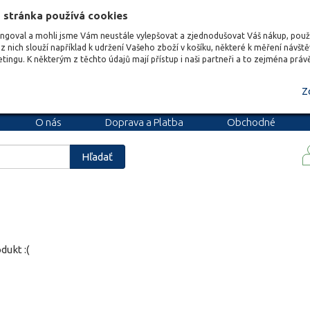
 stránka používá cookies
ungoval a mohli jsme Vám neustále vylepšovat a zjednodušovat Váš nákup, pou
z nich slouží například k udržení Vašeho zboží v košíku, některé k měření návšt
etingu. K některým z těchto údajů mají přístup i naši partneři a to zejména prá
Z
O nás
Doprava a Platba
Obchodné
podmienky
Blog
Kariéra
Hľadať
dukt :(