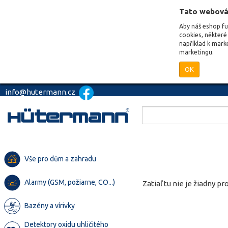
Tato webová
Aby náš eshop f
cookies, některé 
například k mark
marketingu.
OK
info@hutermann.cz
Vše pro dům a zahradu
Alarmy (GSM, požiarne, CO...)
Zatiaľ tu nie je žiadny pro
Bazény a vírivky
Detektory oxidu uhličitého