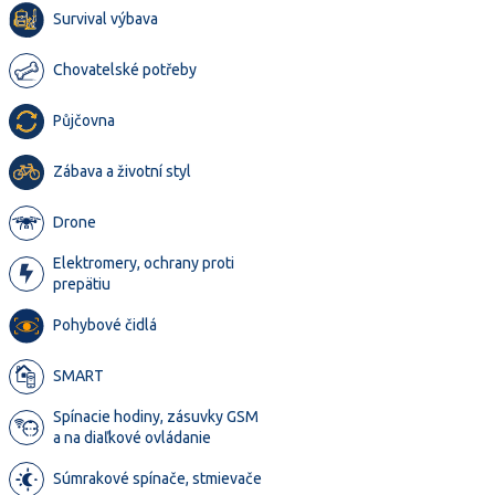
Survival výbava
Chovatelské potřeby
Půjčovna
Zábava a životní styl
Drone
Elektromery, ochrany proti
prepätiu
Pohybové čidlá
SMART
Spínacie hodiny, zásuvky GSM
a na diaľkové ovládanie
Súmrakové spínače, stmievače