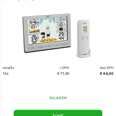
cena/ks
s DPH
bez DPH
1ks
€ 77,40
€ 64,00
SKLADEM
kúpiť