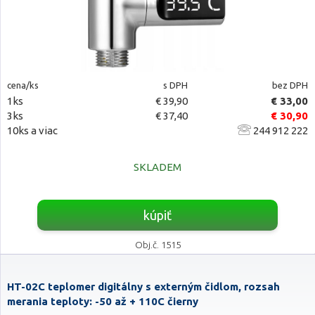
cena/ks
s DPH
bez DPH
1ks
€ 39,90
€ 33,00
3ks
€ 37,40
€ 30,90
10ks a viac
244 912 222
SKLADEM
kúpiť
Obj.č. 1515
HT-02C teplomer digitálny s externým čidlom, rozsah
merania teploty: -50 až + 110C čierny