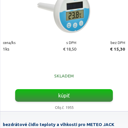
cena/ks
s DPH
bez DPH
1ks
€ 18,50
€ 15,30
SKLADEM
kúpiť
Obj.č. 1955
bezdrátové čidlo teploty a vlhkosti pro METEO JACK