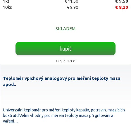
1ks
€ 11,50
€ 9,50
10ks
€ 9,90
€ 8,20
SKLADEM
kúpiť
Obj.č. 1786
Teploměr vpichový analogový pro měření teploty masa
apod..
Univerzální teploměr pro měření teploty kapalin, potravin, mrazících
boxů atd.Velmi vhodný pro měření teploty masa při grilování a
vaření…