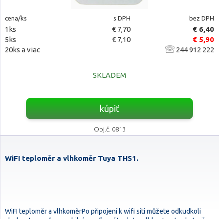
cena/ks
s DPH
bez DPH
1ks
€ 7,70
€ 6,40
5ks
€ 7,10
€ 5,90
20ks a viac
244 912 222
SKLADEM
kúpiť
Obj.č. 0813
WiFI teploměr a vlhkoměr Tuya THS1.
WiFI teploměr a vlhkoměrPo připojení k wifi síti můžete odkudkoli