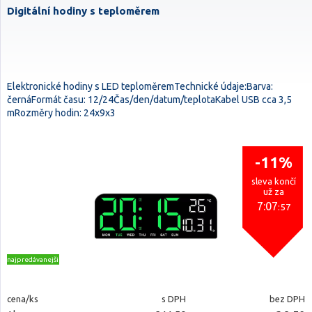
Digitální hodiny s teploměrem
Elektronické hodiny s LED teploměremTechnické údaje:Barva:
černáFormát času: 12/24Čas/den/datum/teplotaKabel USB cca 3,5
mRozměry hodin: 24x9x3
-11%
sleva končí
už za
7:07
:56
najpredávanejšie
cena/ks
s DPH
bez DPH