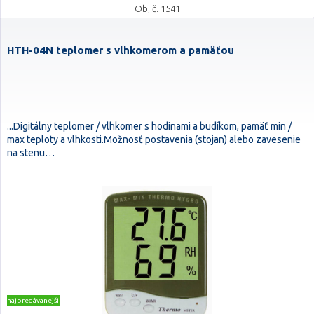
Obj.č. 1541
HTH-04N teplomer s vlhkomerom a pamäťou
...Digitálny teplomer / vlhkomer s hodinami a budíkom, pamäť min /
max teploty a vlhkosti.Možnosť postavenia (stojan) alebo zavesenie
na stenu…
najpredávanejšie