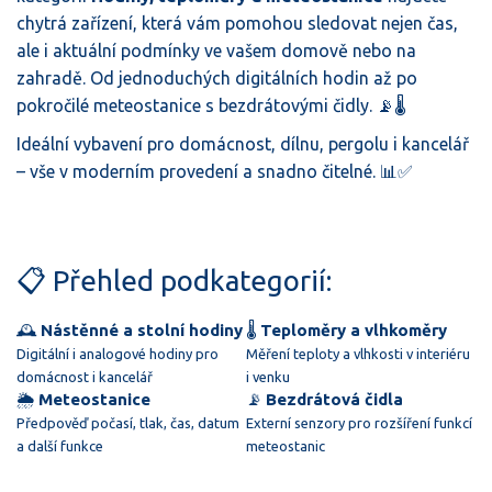
chytrá zařízení, která vám pomohou sledovat nejen čas,
ale i aktuální podmínky ve vašem domově nebo na
zahradě. Od jednoduchých digitálních hodin až po
pokročilé meteostanice s bezdrátovými čidly. 📡🌡️
Ideální vybavení pro domácnost, dílnu, pergolu i kancelář
– vše v moderním provedení a snadno čitelné. 📊✅
📋 Přehled podkategorií:
🕰️
Nástěnné a stolní hodiny
🌡️
Teploměry a vlhkoměry
Digitální i analogové hodiny pro
Měření teploty a vlhkosti v interiéru
domácnost i kancelář
i venku
🌦️
Meteostanice
📡
Bezdrátová čidla
Předpověď počasí, tlak, čas, datum
Externí senzory pro rozšíření funkcí
a další funkce
meteostanic