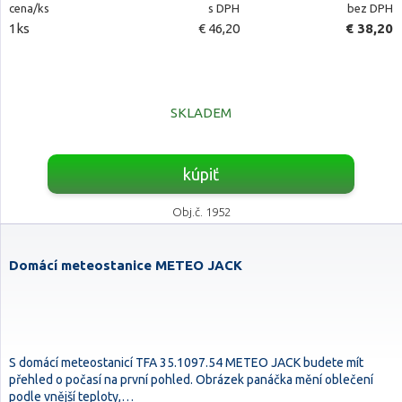
cena/ks
s DPH
bez DPH
1ks
€ 46,20
€ 38,20
SKLADEM
kúpiť
Obj.č. 1952
Domácí meteostanice METEO JACK
S domácí meteostanicí TFA 35.1097.54 METEO JACK budete mít
přehled o počasí na první pohled. Obrázek panáčka mění oblečení
podle vnější teploty,…