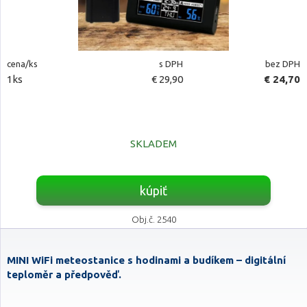
cena/ks
s DPH
bez DPH
1ks
€ 29,90
€ 24,70
SKLADEM
kúpiť
Obj.č. 2540
MINI WiFi meteostanice s hodinami a budíkem – digitální
teploměr a předpověď.