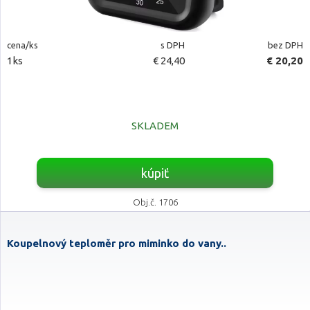
cena/ks
s DPH
bez DPH
1ks
€ 24,40
€ 20,20
SKLADEM
kúpiť
Obj.č. 1706
Koupelnový teploměr pro miminko do vany..