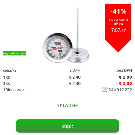
-41%
sleva končí
už za
7:07
:56
najpredávanejšie
cena/ks
s DPH
bez DPH
1ks
€ 2,40
€ 2,00
3ks
€ 2,40
€ 2,00
10ks a viac
244 912 222
SKLADEM
kúpiť