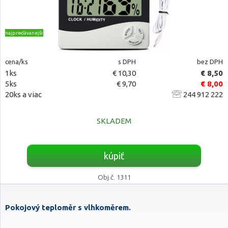
najpredávanejšie
cena/ks
s DPH
bez DPH
1ks
€ 10,30
€ 8,50
5ks
€ 9,70
€ 8,00
20ks a viac
244 912 222
SKLADEM
kúpiť
Obj.č. 1311
Pokojový teploměr s vlhkoměrem.