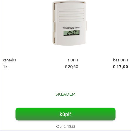
cena/ks
s DPH
bez DPH
1ks
€ 20,60
€ 17,00
SKLADEM
kúpiť
Obj.č. 1953