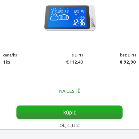
cena/ks
s DPH
bez DPH
1ks
€ 112,40
€ 92,90
NA CESTĚ
kúpiť
Obj.č. 1352