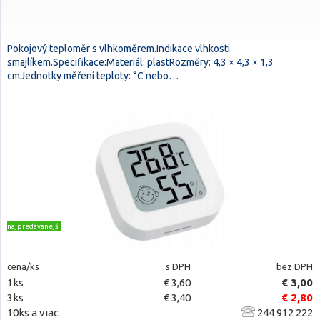
Pokojový teploměr s vlhkoměrem.Indikace vlhkosti
smajlíkem.Specifikace:Materiál: plastRozměry: 4,3 × 4,3 × 1,3
cmJednotky měření teploty: °C nebo…
najpredávanejšie
cena/ks
s DPH
bez DPH
1ks
€ 3,60
€ 3,00
3ks
€ 3,40
€ 2,80
10ks a viac
244 912 222