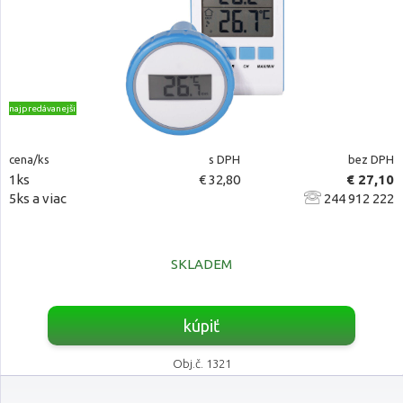
najpredávanejšie
cena/ks
s DPH
bez DPH
1ks
€ 32,80
€ 27,10
5ks a viac
244 912 222
SKLADEM
kúpiť
Obj.č. 1321