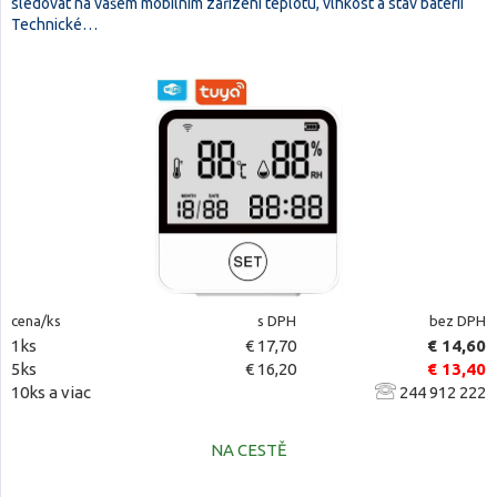
sledovat na vašem mobilním zařízení teplotu, vlhkost a stav baterií
Technické…
cena/ks
s DPH
bez DPH
1ks
€ 17,70
€ 14,60
5ks
€ 16,20
€ 13,40
10ks a viac
244 912 222
NA CESTĚ