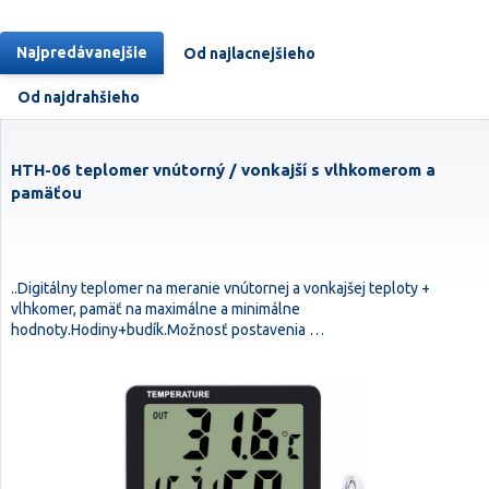
Najpredávanejšie
Od najlacnejšieho
Od najdrahšieho
HTH-06 teplomer vnútorný / vonkajší s vlhkomerom a
pamäťou
..Digitálny teplomer na meranie vnútornej a vonkajšej teploty +
vlhkomer, pamäť na maximálne a minimálne
hodnoty.Hodiny+budík.Možnosť postavenia …