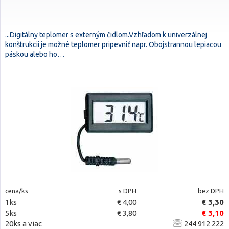
...Digitálny teplomer s externým čidlom.Vzhľadom k univerzálnej
konštrukcii je možné teplomer pripevniť napr. Obojstrannou lepiacou
páskou alebo ho…
cena/ks
s DPH
bez DPH
1ks
€ 4,00
€ 3,30
5ks
€ 3,80
€ 3,10
20ks a viac
244 912 222