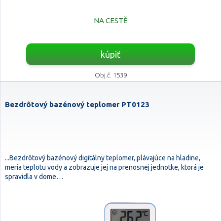
NA CESTĚ
kúpiť
Obj.č. 1539
Bezdrôtový bazénový teplomer PT0123
...Bezdrôtový bazénový digitálny teplomer, plávajúce na hladine,
meria teplotu vody a zobrazuje jej na prenosnej jednotke, ktorá je
spravidla v dome…