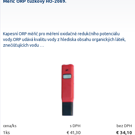
Měřič ORP tužkový HO-2069.
Kapesní ORP měřič pro měření oxidačně redukčního potenciálu
vody.ORP udává kvalitu vody z hlediska obsahu organických látek,
znečišťujících vodu …
cena/ks
s DPH
bez DPH
1ks
€ 41,30
€ 34,10