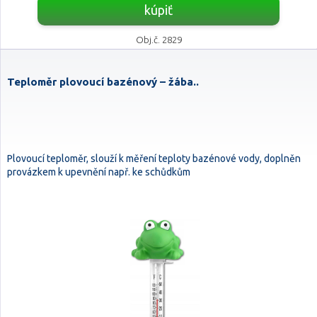
kúpiť
Obj.č. 2829
Teploměr plovoucí bazénový – žába..
Plovoucí teploměr, slouží k měření teploty bazénové vody, doplněn
provázkem k upevnění např. ke schůdkům