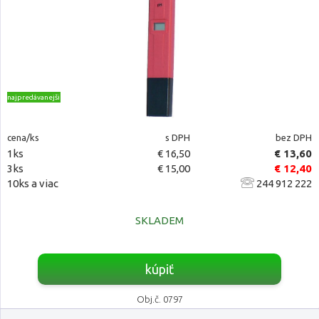
najpredávanejšie
cena/ks
s DPH
bez DPH
1ks
€ 16,50
€ 13,60
3ks
€ 15,00
€ 12,40
10ks a viac
244 912 222
SKLADEM
kúpiť
Obj.č. 0797