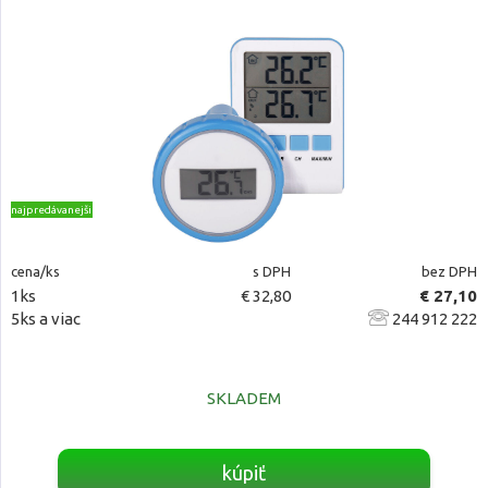
najpredávanejšie
cena/ks
s DPH
bez DPH
1ks
€ 32,80
€ 27,10
5ks a viac
244 912 222
SKLADEM
kúpiť