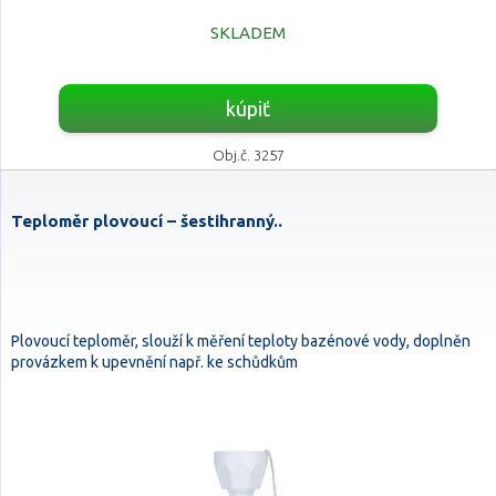
SKLADEM
kúpiť
Obj.č. 3257
Teploměr plovoucí – šestihranný..
Plovoucí teploměr, slouží k měření teploty bazénové vody, doplněn
provázkem k upevnění např. ke schůdkům