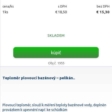
cena/ks
s DPH
bez DPH
1ks
€ 18,50
€ 15,30
SKLADEM
kúpiť
Obj.č. 1955
Teploměr plovoucí bazénový – pelikán..
Plovoucí teploměr, slouží k měření teploty bazénové vody, doplněn
provázkem k upevnění např. ke schůdkům