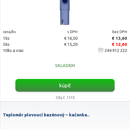
cena/ks
s DPH
bez DPH
1ks
€ 16,50
€ 13,60
3ks
€ 15,20
€ 12,60
10ks a viac
244 912 222
SKLADEM
kúpiť
Obj.č. 1315
Teploměr plovoucí bazénový – kačenka..