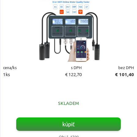
cena/ks
s DPH
bez DPH
1ks
€ 122,70
€ 101,40
SKLADEM
kúpiť