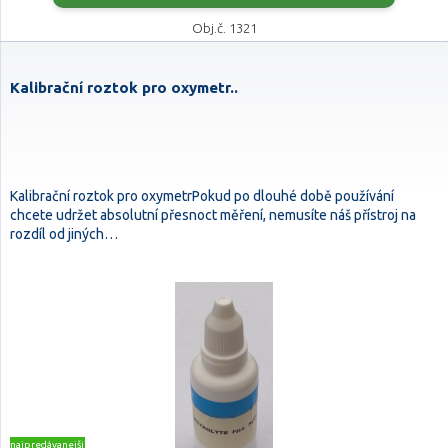
Obj.č. 1321
Kalibrační roztok pro oxymetr..
Kalibrační roztok pro oxymetrPokud po dlouhé době používání
chcete udržet absolutní přesnoct měření, nemusíte náš přístroj na
rozdíl od jiných…
najpredávanejšie