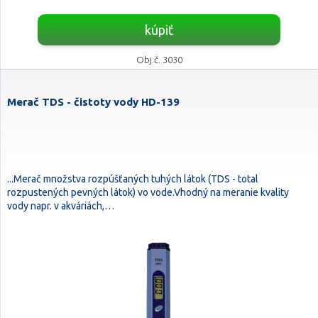
kúpiť
Obj.č. 3030
Merač TDS - čistoty vody HD-139
...Merač množstva rozpúšťaných tuhých látok (TDS - total
rozpustených pevných látok) vo vode.Vhodný na meranie kvality
vody napr. v akváriách,…