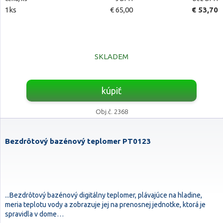
1ks
€ 65,00
€ 53,70
SKLADEM
kúpiť
Obj.č. 2368
Bezdrôtový bazénový teplomer PT0123
...Bezdrôtový bazénový digitálny teplomer, plávajúce na hladine,
meria teplotu vody a zobrazuje jej na prenosnej jednotke, ktorá je
spravidla v dome…