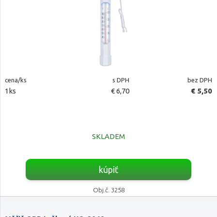
cena/ks
s DPH
bez DPH
1ks
€ 6,70
€ 5,50
SKLADEM
kúpiť
Obj.č. 3258