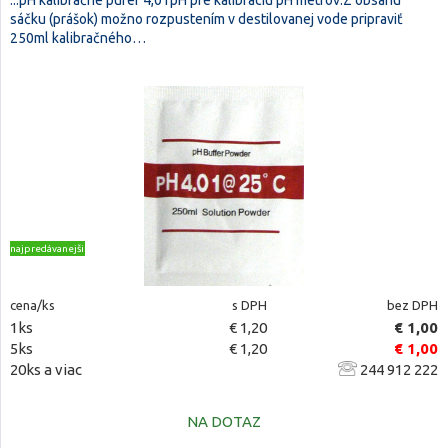
...pH kalibračné pufer 4,01pH pre kalibráciu pH metrov.Z obsahu
sáčku (prášok) možno rozpustením v destilovanej vode pripraviť
250ml kalibračného…
najpredávanejšie
cena/ks
s DPH
bez DPH
1ks
€ 1,20
€ 1,00
5ks
€ 1,20
€ 1,00
20ks a viac
244 912 222
NA DOTAZ