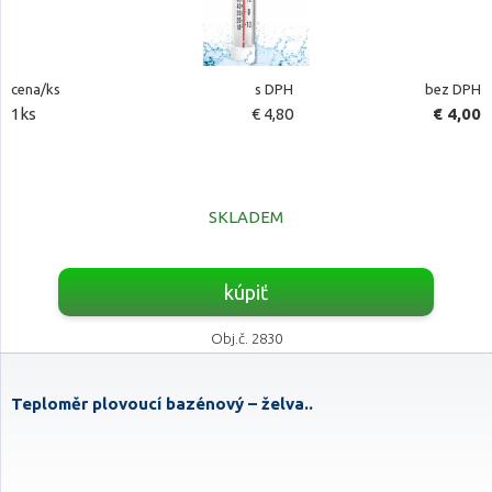
cena/ks
s DPH
bez DPH
1ks
€ 4,80
€ 4,00
SKLADEM
kúpiť
Obj.č. 2830
Teploměr plovoucí bazénový – želva..