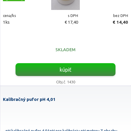
cena/ks
s DPH
bez DPH
1ks
€ 17,40
€ 14,40
SKLADEM
kúpiť
Obj.č. 1430
Kalibračný pufor pH 4,01