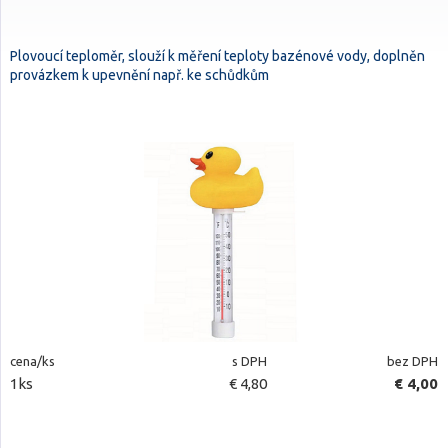
Plovoucí teploměr, slouží k měření teploty bazénové vody, doplněn
provázkem k upevnění např. ke schůdkům
cena/ks
s DPH
bez DPH
1ks
€ 4,80
€ 4,00