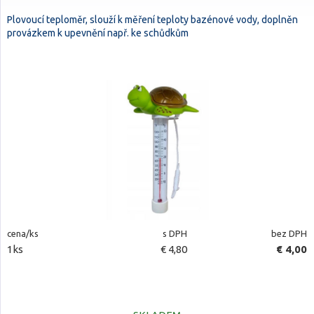
Plovoucí teploměr, slouží k měření teploty bazénové vody, doplněn
provázkem k upevnění např. ke schůdkům
cena/ks
s DPH
bez DPH
1ks
€ 4,80
€ 4,00