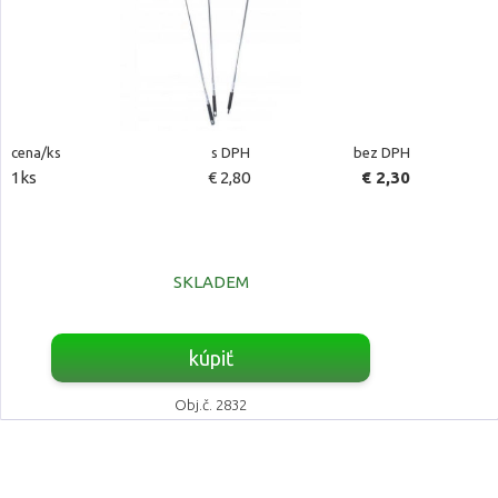
cena/ks
s DPH
bez DPH
1ks
€ 2,80
€ 2,30
SKLADEM
kúpiť
Obj.č. 2832