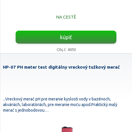
NA CESTĚ
kúpiť
Obj.č. 4850
HP-07 PH meter test digitálny vreckový tužkový merač
...Vreckový merač pH pre meranie kyslosti vody v bazénoch,
akváriách, laboratóriách, pre meranie moču apod.Praktický malý
merač s jednobodovou…