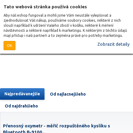
Tato webová stránka používá cookies
Aby náš eshop fungoval a mohli jsme Vám neustále vylepšovat a
zjednodušovat Váš nákup, používáme soubory cookies, některé z nich
slouží například k udržení Vašeho zboží v košíku, některé k měření
návštěvnosti a některé například k marketingu. K některým z těchto údajů
mají přístup i naši partneři a to zejména právě pro potřeby marketingu.
Zobrazit detaily
OK
Najpredávanejšie
Od najlacnejšieho
Od najdrahšieho
Přenosný oxymetr - měřič rozpuštěného kyslíku s
Bluetooth B-9100..