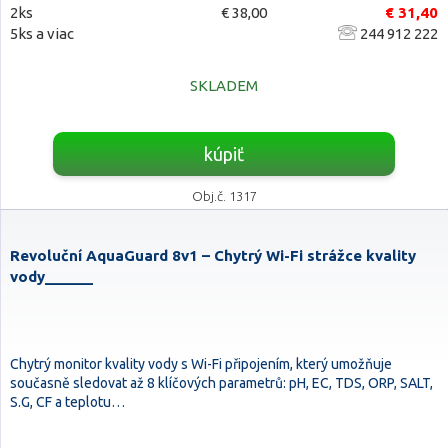
2ks
€ 38,00
€ 31,40
5ks a viac
244 912 222
SKLADEM
kúpiť
Obj.č. 1317
Revoluční AquaGuard 8v1 – Chytrý Wi-Fi strážce kvality
vody______
Chytrý monitor kvality vody s Wi-Fi připojením, který umožňuje
současně sledovat až 8 klíčových parametrů: pH, EC, TDS, ORP, SALT,
S.G, CF a teplotu…