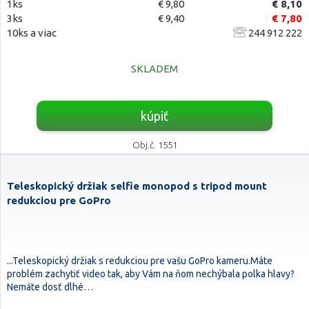
1ks
€ 9,80
€ 8,10
3ks
€ 9,40
€ 7,80
10ks a viac
244 912 222
SKLADEM
kúpiť
Obj.č. 1551
Teleskopický držiak selfie monopod s tripod mount
redukciou pre GoPro
...Teleskopický držiak s redukciou pre vašu GoPro kameru.Máte
problém zachytiť video tak, aby Vám na ňom nechýbala polka hlavy?
Nemáte dosť dlhé…