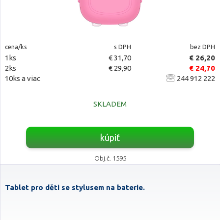
cena/ks
s DPH
bez DPH
1ks
€ 31,70
€ 26,20
2ks
€ 29,90
€ 24,70
10ks a viac
244 912 222
SKLADEM
kúpiť
Obj.č. 1595
Tablet pro děti se stylusem na baterie.