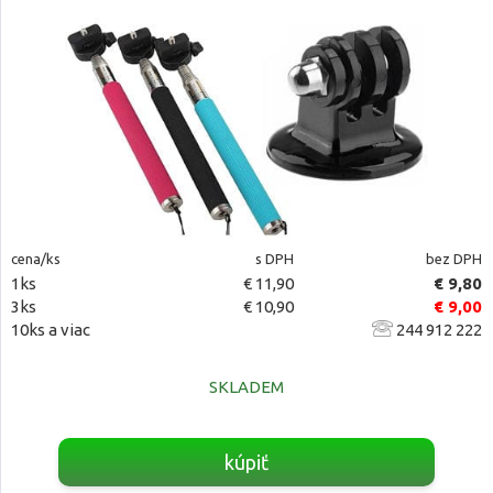
cena/ks
s DPH
bez DPH
1ks
€ 11,90
€ 9,80
3ks
€ 10,90
€ 9,00
10ks a viac
244 912 222
SKLADEM
kúpiť