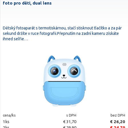
foto pro děti, dual lens
Dětský fotoaparát s termotiskárnou, stačí stisknout tlačítko a za pár
sekund držíte v ruce fotografii.Přepnutím na zadní kameru získáte
ihned selfie…
cena/ks
s DPH
bez DPH
1ks
€ 31,70
€ 26,20
2ks
€ 29,90
€ 24,70