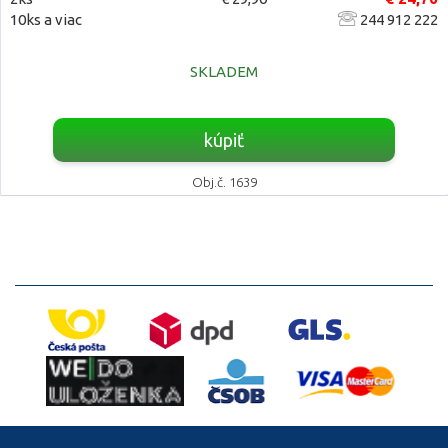
10ks a viac
244 912 222
SKLADEM
kúpiť
Obj.č. 1639