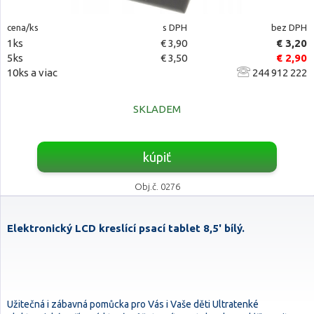
cena/ks
s DPH
bez DPH
1ks
€ 3,90
€ 3,20
5ks
€ 3,50
€ 2,90
10ks a viac
244 912 222
SKLADEM
kúpiť
Obj.č. 0276
Elektronický LCD kreslící psací tablet 8,5' bílý.
Užitečná i zábavná pomůcka pro Vás i Vaše děti Ultratenké