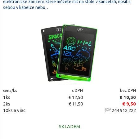
elektronické zařízení, které můžete mít na stole v kanceláři, nosit s
sebou v kabelce nebo…
cena/ks
s DPH
bez DPH
1ks
€ 12,50
€ 10,30
2ks
€ 11,50
€ 9,50
10ks a viac
244 912 222
SKLADEM