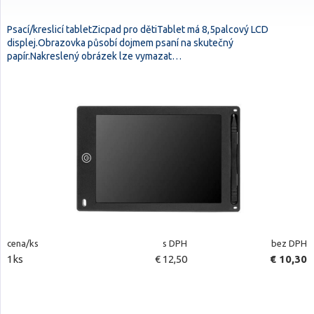
Psací/kreslicí tabletZicpad pro dětiTablet má 8,5palcový LCD
displej.Obrazovka působí dojmem psaní na skutečný
papír.Nakreslený obrázek lze vymazat…
cena/ks
s DPH
bez DPH
1ks
€ 12,50
€ 10,30