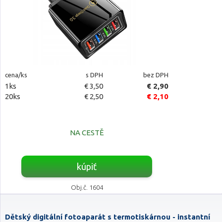
cena/ks
s DPH
bez DPH
1ks
€ 3,50
€ 2,90
20ks
€ 2,50
€ 2,10
NA CESTĚ
kúpiť
Obj.č. 1604
Dětský digitální fotoaparát s termotiskárnou - instantní