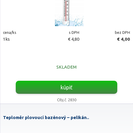
cena/ks
s DPH
bez DPH
1ks
€ 4,80
€ 4,00
SKLADEM
kúpiť
Obj.č. 2830
Teploměr plovoucí bazénový – pelikán..