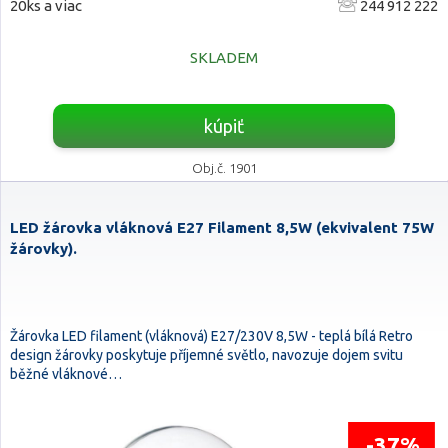
20ks a viac
244 912 222
SKLADEM
kúpiť
Obj.č. 1901
LED žárovka vláknová E27 Filament 8,5W (ekvivalent 75W
žárovky).
Žárovka LED filament (vláknová) E27/230V 8,5W - teplá bílá Retro
design žárovky poskytuje příjemné světlo, navozuje dojem svitu
běžné vláknové…
-37%