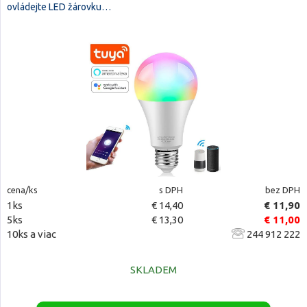
ovládejte LED žárovku…
cena/ks
s DPH
bez DPH
1ks
€ 14,40
€ 11,90
5ks
€ 13,30
€ 11,00
10ks a viac
244 912 222
SKLADEM