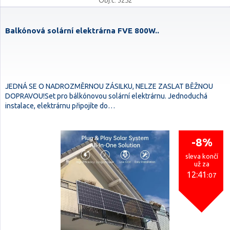
Obj.č. 3252
Balkónová solární elektrárna FVE 800W..
JEDNÁ SE O NADROZMĚRNOU ZÁSILKU, NELZE ZASLAT BĚŽNOU
DOPRAVOU!Set pro bálkónovou solární elektrárnu. Jednoduchá
instalace, elektrárnu připojíte do…
-8%
sleva končí
už za
12:41
:06