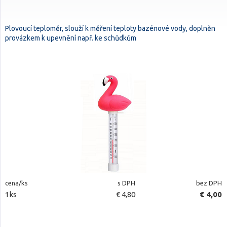
Plovoucí teploměr, slouží k měření teploty bazénové vody, doplněn
provázkem k upevnění např. ke schůdkům
cena/ks
s DPH
bez DPH
1ks
€ 4,80
€ 4,00