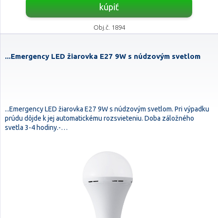
kúpiť
Obj.č. 1894
...Emergency LED žiarovka E27 9W s núdzovým svetlom
...Emergency LED žiarovka E27 9W s núdzovým svetlom. Pri výpadku
prúdu dôjde k jej automatickému rozsvieteniu. Doba záložného
svetla 3-4 hodiny.-…