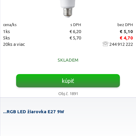
cena/ks
s DPH
bez DPH
1ks
€ 6,20
€ 5,10
5ks
€ 5,70
€ 4,70
20ks a viac
244 912 222
SKLADEM
kúpiť
Obj.č. 1891
...RGB LED žiarovka E27 9W