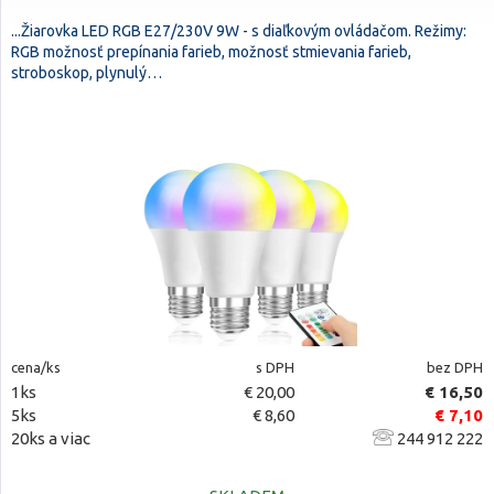
...Žiarovka LED RGB E27/230V 9W - s diaľkovým ovládačom. Režimy:
RGB možnosť prepínania farieb, možnosť stmievania farieb,
stroboskop, plynulý…
cena/ks
s DPH
bez DPH
1ks
€ 20,00
€ 16,50
5ks
€ 8,60
€ 7,10
20ks a viac
244 912 222