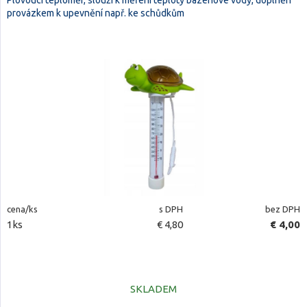
Plovoucí teploměr, slouží k měření teploty bazénové vody, doplněn
provázkem k upevnění např. ke schůdkům
cena/ks
s DPH
bez DPH
1ks
€ 4,80
€ 4,00
SKLADEM