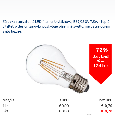
Žárovka stmívatelná LED filament (vláknová) E27/230V 7,5W - teplá
bíláRetro design žárovky poskytuje příjemné světlo, navozuje dojem
svitu běžné…
-72%
sleva končí
už za
12:41
:06
cena/ks
s DPH
bez DPH
1ks
€ 0,80
€ 0,70
5ks
€ 0,80
€ 0,70