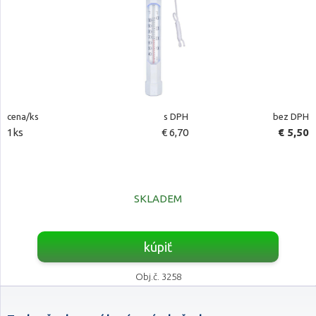
cena/ks
s DPH
bez DPH
1ks
€ 6,70
€ 5,50
SKLADEM
kúpiť
Obj.č. 3258