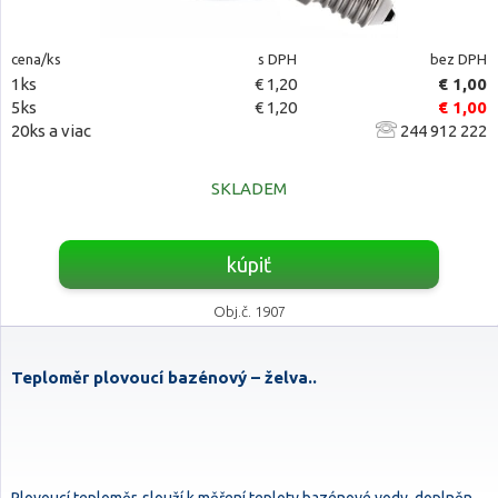
cena/ks
s DPH
bez DPH
1ks
€ 1,20
€ 1,00
5ks
€ 1,20
€ 1,00
20ks a viac
244 912 222
SKLADEM
kúpiť
Obj.č. 1907
Teploměr plovoucí bazénový – želva..