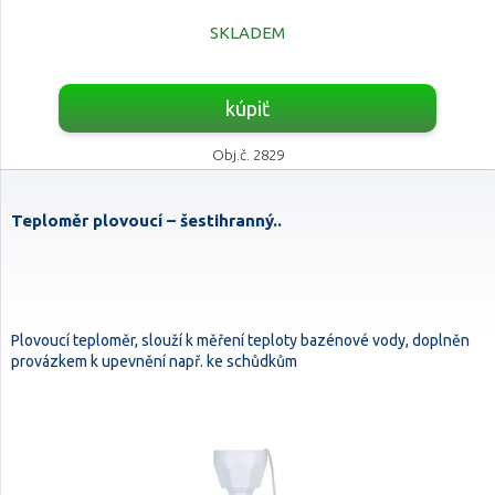
SKLADEM
kúpiť
Obj.č. 2829
Teploměr plovoucí – šestihranný..
Plovoucí teploměr, slouží k měření teploty bazénové vody, doplněn
provázkem k upevnění např. ke schůdkům