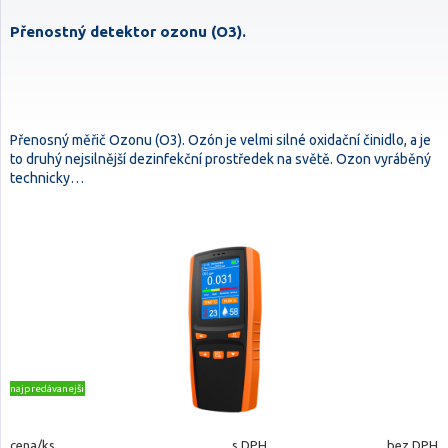
Přenostný detektor ozonu (O3).
Přenosný měřič Ozonu (O3). Ozón je velmi silné oxidační činidlo, a je
to druhý nejsilnější dezinfekční prostředek na světě. Ozon vyráběný
technicky…
najpredávanejšie
cena/ks
s DPH
bez DPH