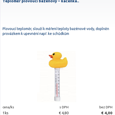
Teploměr plovoucí bazénový – kačenka..
Plovoucí teploměr, slouží k měření teploty bazénové vody, doplněn
provázkem k upevnění např. ke schůdkům
cena/ks
s DPH
bez DPH
1ks
€ 4,80
€ 4,00