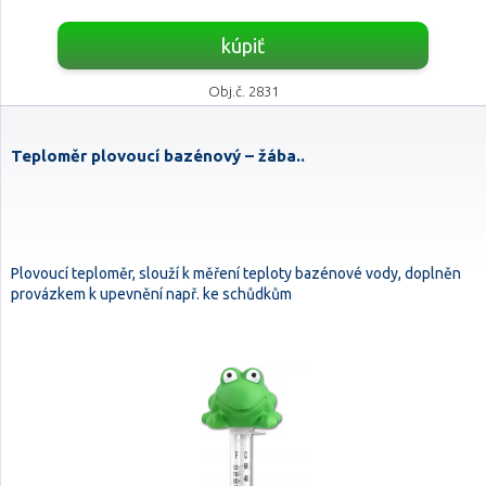
kúpiť
Obj.č. 2831
Teploměr plovoucí bazénový – žába..
Plovoucí teploměr, slouží k měření teploty bazénové vody, doplněn
provázkem k upevnění např. ke schůdkům