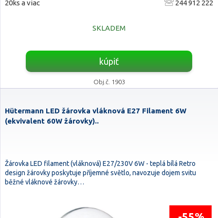
20ks a viac
244 912 222
SKLADEM
kúpiť
Obj.č. 1903
Hütermann LED žárovka vláknová E27 Filament 6W
(ekvivalent 60W žárovky)..
Žárovka LED filament (vláknová) E27/230V 6W - teplá bílá Retro
design žárovky poskytuje příjemné světlo, navozuje dojem svitu
běžné vláknové žárovky…
-55%