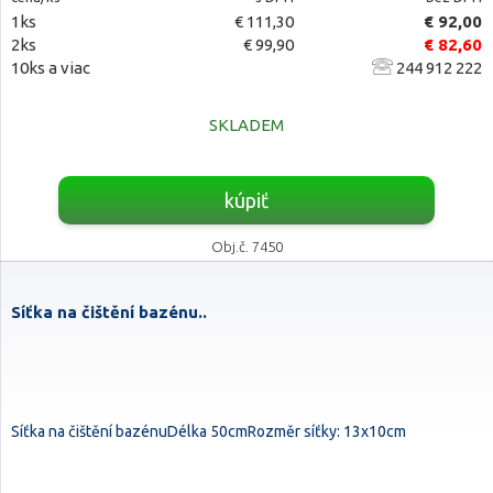
1ks
€ 111,30
€ 92,00
2ks
€ 99,90
€ 82,60
10ks a viac
244 912 222
SKLADEM
kúpiť
Obj.č. 7450
Síťka na čištění bazénu..
Síťka na čištění bazénuDélka 50cmRozměr síťky: 13x10cm