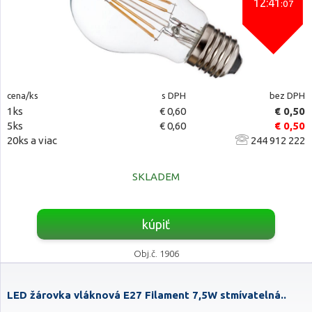
12:41
:06
cena/ks
s DPH
bez DPH
1ks
€ 0,60
€ 0,50
5ks
€ 0,60
€ 0,50
20ks a viac
244 912 222
SKLADEM
kúpiť
Obj.č. 1906
LED žárovka vláknová E27 Filament 7,5W stmívatelná..