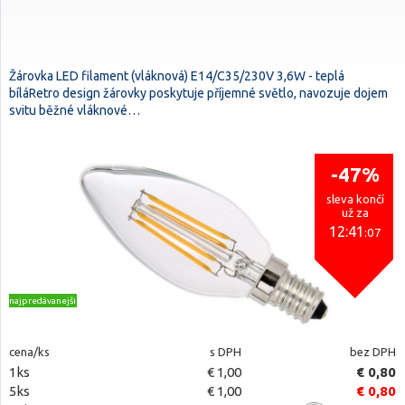
Žárovka LED filament (vláknová) E14/C35/230V 3,6W - teplá
bíláRetro design žárovky poskytuje příjemné světlo, navozuje dojem
svitu běžné vláknové…
-47%
sleva končí
už za
12:41
:06
najpredávanejšie
cena/ks
s DPH
bez DPH
1ks
€ 1,00
€ 0,80
5ks
€ 1,00
€ 0,80