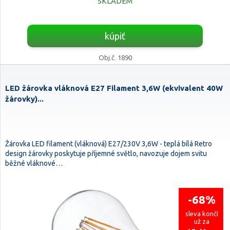
SKLADEM
kúpiť
Obj.č. 1890
LED žárovka vláknová E27 Filament 3,6W (ekvivalent 40W
žárovky)...
Žárovka LED filament (vláknová) E27/230V 3,6W - teplá bílá Retro
design žárovky poskytuje příjemné světlo, navozuje dojem svitu
běžné vláknové…
-68%
sleva končí
už za