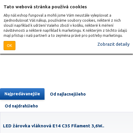
Tato webová stránka používá cookies
Aby náš eshop fungoval a mohli jsme Vám neustále vylepšovat a
zjednodušovat Váš nákup, používáme soubory cookies, některé z nich
slouží například k udržení Vašeho zboží v košíku, některé k měření
návštěvnosti a některé například k marketingu. K některým z těchto údajů
mají přístup i naši partneři a to zejména právě pro potřeby marketingu.
Zobrazit detaily
OK
Najpredávanejšie
Od najlacnejšieho
Od najdrahšieho
LED žárovka vláknová E14 C35 Filament 3,6W..