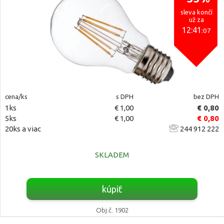
sleva končí
už za
12:41
:06
cena/ks
s DPH
bez DPH
1ks
€ 1,00
€ 0,80
5ks
€ 1,00
€ 0,80
20ks a viac
244 912 222
SKLADEM
kúpiť
Obj.č. 1902