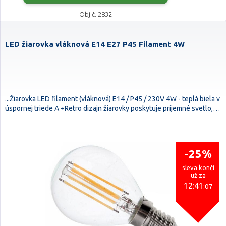
Obj.č. 2832
LED žiarovka vláknová E14 E27 P45 Filament 4W
...Žiarovka LED filament (vláknová) E14 / P45 / 230V 4W - teplá biela v
úspornej triede A +Retro dizajn žiarovky poskytuje príjemné svetlo,…
-25%
sleva končí
už za
12:41
:06