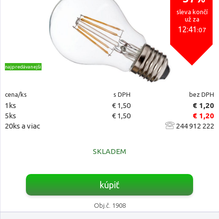
sleva končí
už za
12:41
:06
najpredávanejšie
cena/ks
s DPH
bez DPH
1ks
€ 1,50
€ 1,20
5ks
€ 1,50
€ 1,20
20ks a viac
244 912 222
SKLADEM
kúpiť
Obj.č. 1908