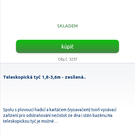
SKLADEM
kúpiť
Obj.č. 3257
Teleskopická tyč 1,8-3,6m - zesílená..
Spolu s plovoucí hadicí a kartáčem (vysavačem) tvoří vysávací
zařízení pro odstraňování nečistot ze dna i stěn bazénu.Na
teleskopickou tyč je možné…