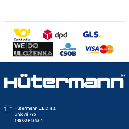
Hütermann E.E.D. a.s.
Úhlová 796
148 00 Praha 4