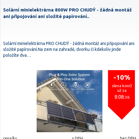
Solární minielektrárna 800W PRO CHUDÝ - žádná montáž
ani připojování ani složité papírování..
Solární minielektrárna PRO CHUDÝ - žádná montáž ani připojování ani
složité papírování.Na zem na zahradě, dvorku či kdekoliv jinde
položíte dva…
-10%
sleva končí
už za
8:08
:35
cena/ks
s DPH
bez DPH