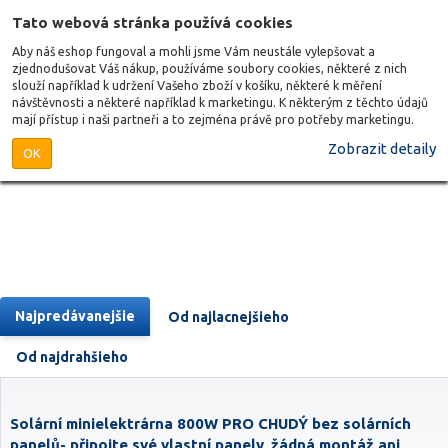
Tato webová stránka používá cookies
Aby náš eshop fungoval a mohli jsme Vám neustále vylepšovat a
zjednodušovat Váš nákup, používáme soubory cookies, některé z nich
slouží například k udržení Vašeho zboží v košíku, některé k měření
návštěvnosti a některé například k marketingu. K některým z těchto údajů
mají přístup i naši partneři a to zejména právě pro potřeby marketingu.
Zobrazit detaily
OK
Najpredávanejšie
Od najlacnejšieho
Od najdrahšieho
Solární minielektrárna 800W PRO CHUDÝ bez solárních
panelů- připojte své vlastní panely, žádná montáž ani