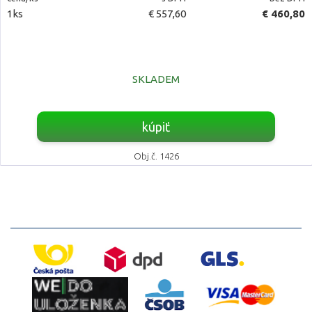
1ks
€ 557,60
€ 460,80
SKLADEM
kúpiť
Obj.č. 1426