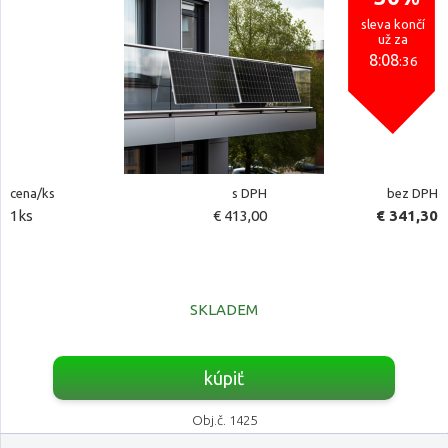
sleva končí
už za
8:08
:35
cena/ks
s DPH
bez DPH
1ks
€ 413,00
€ 341,30
SKLADEM
kúpiť
Obj.č. 1425