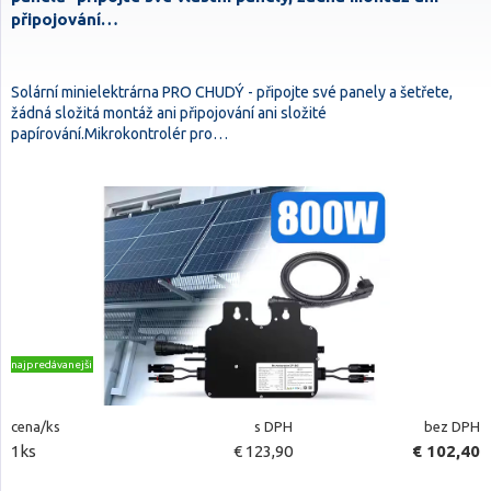
připojování…
Solární minielektrárna PRO CHUDÝ - připojte své panely a šetřete,
žádná složitá montáž ani připojování ani složité
papírování.Mikrokontrolér pro…
najpredávanejšie
cena/ks
s DPH
bez DPH
1ks
€ 123,90
€ 102,40