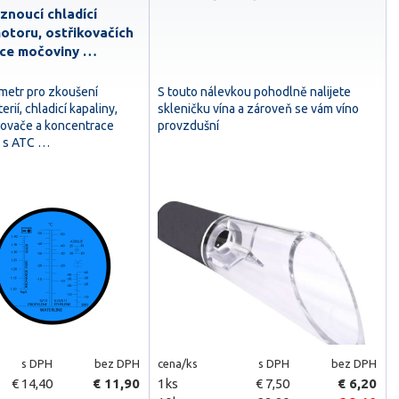
znoucí chladící
motoru, ostřikovačích
ace močoviny …
ometr pro zkoušení
S touto nálevkou pohodlně nalijete
erií, chladicí kapaliny,
skleničku vína a zároveň se vám víno
ikovače a koncentrace
provzdušní
e s ATC …
s DPH
bez DPH
cena/ks
s DPH
bez DPH
€ 14,40
€ 11,90
1ks
€ 7,50
€ 6,20