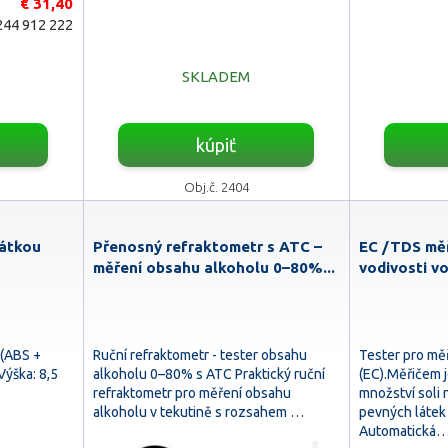
€ 31,40
44 912 222
SKLADEM
kúpiť
Obj.č. 2404
zátkou
Přenosný refraktometr s ATC –
EC /TDS měř
měření obsahu alkoholu 0–80%...
vodivosti vo
 (ABS +
Ruční refraktometr - tester obsahu
Tester pro měř
Výška: 8,5
alkoholu 0–80% s ATC Praktický ruční
(EC).Měřičem j
refraktometr pro měření obsahu
množství soli
alkoholu v tekutině s rozsahem …
pevných látek
Automatická