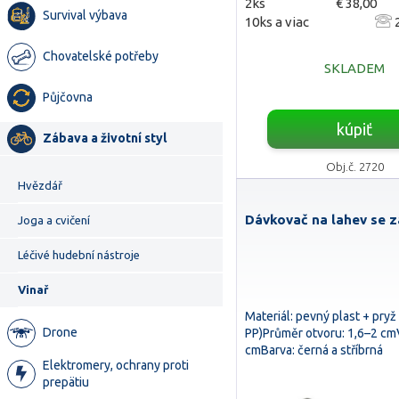
2ks
€ 38,00
Survival výbava
10ks a viac
2
Chovatelské potřeby
SKLADEM
Půjčovna
kúpiť
Zábava a životní styl
Obj.č. 2720
Hvězdář
Dávkovač na lahev se 
Joga a cvičení
Léčivé hudební nástroje
Vinař
Materiál: pevný plast + pryž
Drone
PP)Průměr otvoru: 1,6–2 cm
cmBarva: černá a stříbrná
Elektromery, ochrany proti
prepätiu