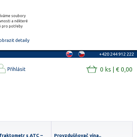
žíváme soubory
ěvnosti a některé
vě pro potřeby
obrazit detaily
+420 244 912 222
0 ks | € 0,00
Přihlásit
fraktometr s ATC –
Provzdušňovač vína..