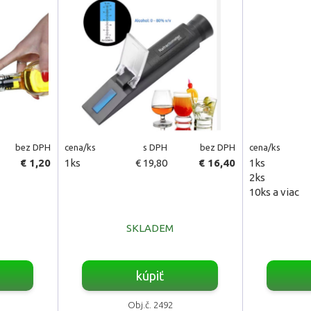
bez DPH
cena/ks
s DPH
bez DPH
cena/ks
€ 1,20
1ks
€ 19,80
€ 16,40
1ks
2ks
10ks a viac
SKLADEM
kúpiť
Obj.č. 2492