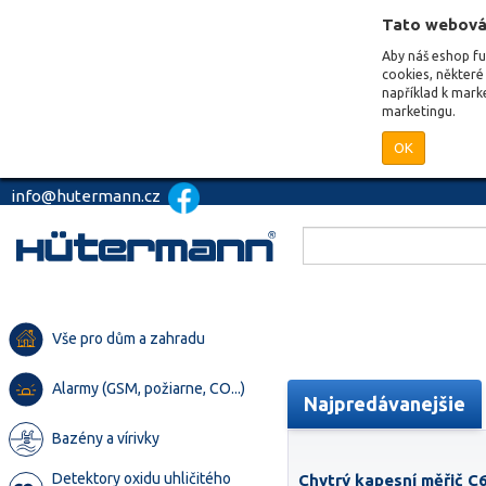
Tato webová
Aby náš eshop f
cookies, některé 
například k mark
marketingu.
OK
info@hutermann.cz
Vše pro dům a zahradu
Alarmy (GSM, požiarne, CO...)
Najpredávanejšie
Bazény a vírivky
Detektory oxidu uhličitého
Chytrý kapesní měřič C6