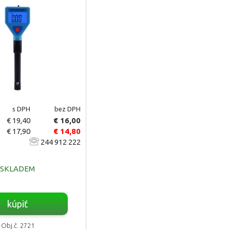
s DPH
bez DPH
€ 19,40
€ 16,00
€ 17,90
€ 14,80
244 912 222
SKLADEM
kúpiť
Obj.č. 2721