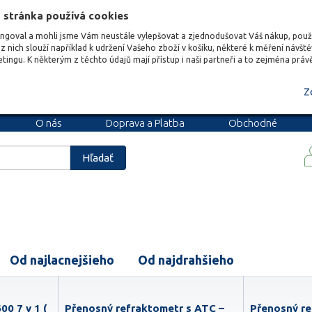
 stránka používá cookies
ungoval a mohli jsme Vám neustále vylepšovat a zjednodušovat Váš nákup, pou
z nich slouží například k udržení Vašeho zboží v košíku, některé k měření návšt
etingu. K některým z těchto údajů mají přístup i naši partneři a to zejména prá
Z
O nás
Doprava a Platba
Obchodné
podmienky
Blog
Kariéra
Hľadať
Od najlacnejšieho
Od najdrahšieho
00 7 v 1 (
Přenosný refraktometr s ATC –
Přenosný re