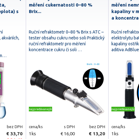
ta,
měření cukernatosti 0–80 %
měření nemr
plota) s
Brix...
kapaliny v 
a koncentr
ní
Ruční refraktometr 0–80 % Brix s ATC –
Ruční refrakt
akváriích,
tester obsahu cukru nebo soli Praktický
elektrolytu bat
ruční refraktometr pro měření
kapaliny ostř
koncentrace cukru či soli …
aditiva AdBlu
em…
najpredávanejšie
najpredávanejšie
bez DPH
cena/ks
s DPH
bez DPH
cena/ks
€ 33,70
1ks
€ 16,00
€ 13,20
1ks