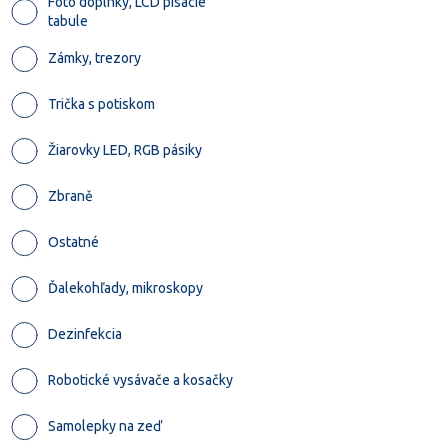
Foto doplnky, LCD písacie
tabule
Zámky, trezory
Trička s potiskom
Žiarovky LED, RGB pásiky
Zbraně
Ostatné
Ďalekohľady, mikroskopy
Dezinfekcia
Robotické vysávače a kosačky
Samolepky na zeď