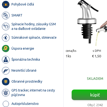
Pohybové čidlá
SMART
Spínacie hodiny, zásuvky GSM
a na diaľkové ovládanie
Súmrakové spínače, stmievače
Úspora energie
cena/ks
s DPH
1ks
€ 1,50
Špionážna technika
Nesmrtící zbraně
SKLADEM
Obranné prostriedky
GPS tracker, internet na cesty
kúpiť
půjčovna
Autopríslušenstvo
Obj.č. 2342