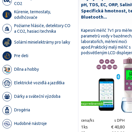
CO2
pH, TDS, EC, ORP, Salini
Specifická hmotnost, te
Kúrenie, termostaty,
Bluetooth...
odvlhčovače
Požiarne hlásiče, detektory CO
Kapesní měřič 7v1 pro měře
a CO2, hasiaci technika
parametrů vody v bazénech, 
laboratořích, měření moči
Solární minielektrárny pro laiky
apod.Praktický malý měřič s
podsvětleným LCD displej
Pre deti
Dílna a hobby
Elektrické vozidlá a jazdítka
Dárky a sváteční výzdoba
najpredávanejšie
Drogéria
cena/ks
s DPH
Hudobné nástroje
1ks
€ 40,80