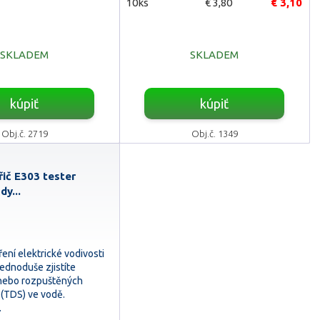
10ks
€ 3,80
€ 3,10
SKLADEM
SKLADEM
kúpiť
kúpiť
Obj.č. 2719
Obj.č. 1349
ič E303 tester
dy...
ení elektrické vodivosti
ednoduše zjistíte
 nebo rozpuštěných
 (TDS) ve vodě.
…