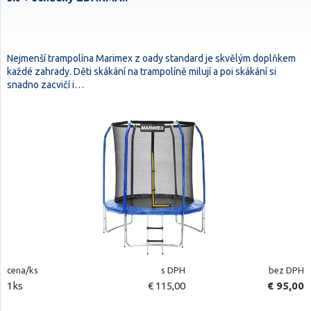
Nejmenší trampolína Marimex z oady standard je skvělým doplňkem
každé zahrady. Děti skákání na trampolíně milují a poi skákání si
snadno zacvičí i…
cena/ks
s DPH
bez DPH
1ks
€ 115,00
€ 95,00