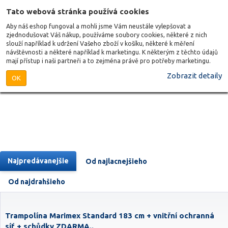
Tato webová stránka používá cookies
Aby náš eshop fungoval a mohli jsme Vám neustále vylepšovat a
zjednodušovat Váš nákup, používáme soubory cookies, některé z nich
slouží například k udržení Vašeho zboží v košíku, některé k měření
návštěvnosti a některé například k marketingu. K některým z těchto údajů
mají přístup i naši partneři a to zejména právě pro potřeby marketingu.
Zobrazit detaily
OK
Najpredávanejšie
Od najlacnejšieho
Od najdrahšieho
Trampolína Marimex Standard 183 cm + vnitřní ochranná
síť + schůdky ZDARMA..