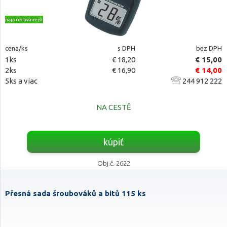
najpredávanejšie
cena/ks
s DPH
bez DPH
1ks
€ 18,20
€ 15,00
2ks
€ 16,90
€ 14,00
5ks a viac
244 912 222
NA CESTĚ
kúpiť
Obj.č. 2622
Přesná sada šroubováků a bitů 115 ks