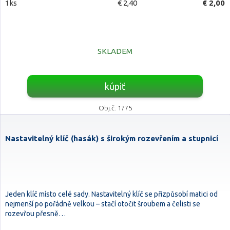
1ks
€ 2,40
€ 2,00
SKLADEM
kúpiť
Obj.č. 1775
Nastavitelný klíč (hasák) s širokým rozevřením a stupnicí
Jeden klíč místo celé sady. Nastavitelný klíč se přizpůsobí matici od
nejmenší po pořádně velkou – stačí otočit šroubem a čelisti se
rozevřou přesně…