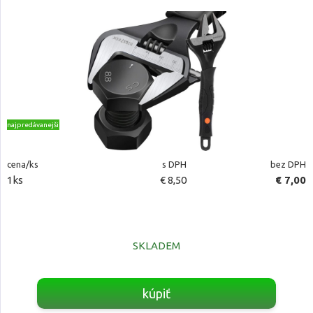
najpredávanejšie
cena/ks
s DPH
bez DPH
1ks
€ 8,50
€ 7,00
SKLADEM
kúpiť