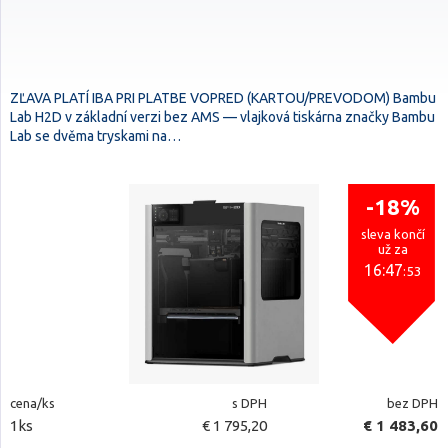
ZĽAVA PLATÍ IBA PRI PLATBE VOPRED (KARTOU/PREVODOM) Bambu
Lab H2D v základní verzi bez AMS — vlajková tiskárna značky Bambu
Lab se dvěma tryskami na…
-18%
sleva končí
už za
16:47
:52
cena/ks
s DPH
bez DPH
1ks
€ 1 795,20
€ 1 483,60