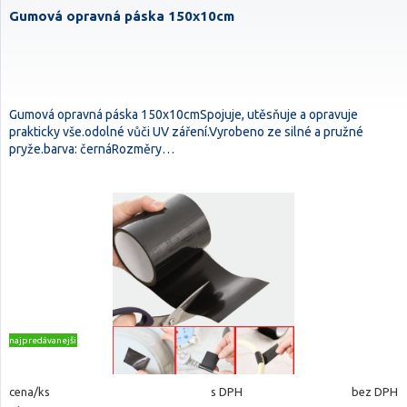
Gumová opravná páska 150x10cm
Gumová opravná páska 150x10cmSpojuje, utěsňuje a opravuje
prakticky vše.odolné vůči UV záření.Vyrobeno ze silné a pružné
pryže.barva: černáRozměry…
najpredávanejšie
cena/ks
s DPH
bez DPH