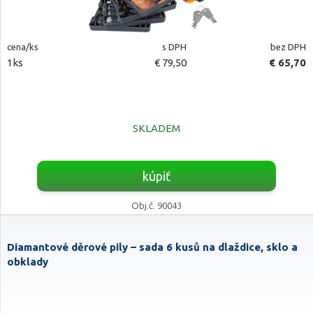
cena/ks
s DPH
bez DPH
1ks
€ 79,50
€ 65,70
SKLADEM
kúpiť
Obj.č. 90043
Diamantové děrové pily – sada 6 kusů na dlaždice, sklo a
obklady