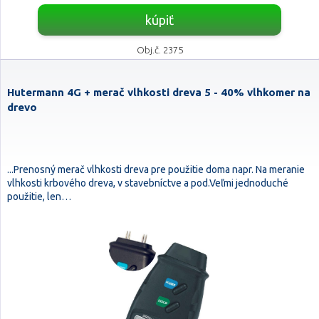
kúpiť
Obj.č. 2375
Hutermann 4G + merač vlhkosti dreva 5 - 40% vlhkomer na
drevo
...Prenosný merač vlhkosti dreva pre použitie doma napr. Na meranie
vlhkosti krbového dreva, v stavebníctve a pod.Veľmi jednoduché
použitie, len…