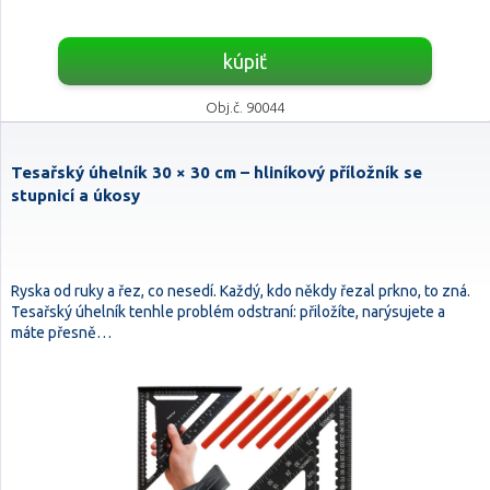
kúpiť
Obj.č. 90044
Tesařský úhelník 30 × 30 cm – hliníkový příložník se
stupnicí a úkosy
Ryska od ruky a řez, co nesedí. Každý, kdo někdy řezal prkno, to zná.
Tesařský úhelník tenhle problém odstraní: přiložíte, narýsujete a
máte přesně…