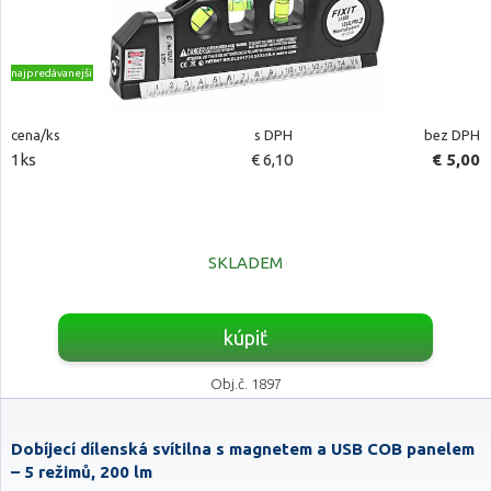
najpredávanejšie
cena/ks
s DPH
bez DPH
1ks
€ 6,10
€ 5,00
SKLADEM
kúpiť
Obj.č. 1897
Dobíjecí dílenská svítilna s magnetem a USB COB panelem
– 5 režimů, 200 lm