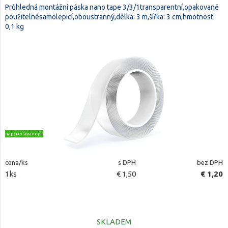
Průhledná montážní páska nano tape 3/3/1transparentní,opakovaně
použitelnésamolepicí,oboustranný,délka: 3 m,šířka: 3 cm,hmotnost:
0,1 kg
najpredávanejšie
cena/ks
s DPH
bez DPH
1ks
€ 1,50
€ 1,20
SKLADEM