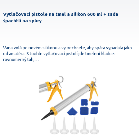
Vytlačovací pistole na tmel a silikon 600 ml + sada
špachtlí na spáry
Vana volá po novém silikonu a vy nechcete, aby spára vypadala jako
od amatéra. S touhle vytlačovací pistolí jde tmelení hladce:
rovnoměrný tah,…