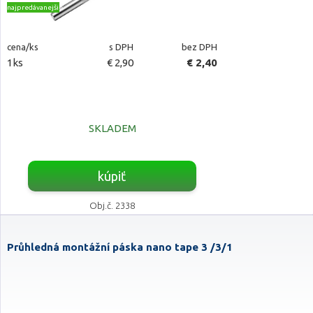
najpredávanejšie
cena/ks
s DPH
bez DPH
1ks
€ 2,90
€ 2,40
SKLADEM
kúpiť
Obj.č. 2338
Průhledná montážní páska nano tape 3 /3/1