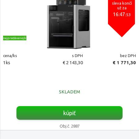
sleva končí
už za
16:47
:52
najpredávanejšie
cena/ks
s DPH
bez DPH
1ks
€ 2 143,30
€ 1 771,30
SKLADEM
kúpiť
Obj.č. 2887