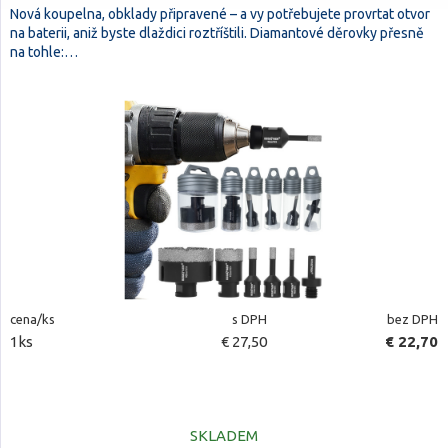
Nová koupelna, obklady připravené – a vy potřebujete provrtat otvor
na baterii, aniž byste dlaždici roztříštili. Diamantové děrovky přesně
na tohle:…
cena/ks
s DPH
bez DPH
1ks
€ 27,50
€ 22,70
SKLADEM