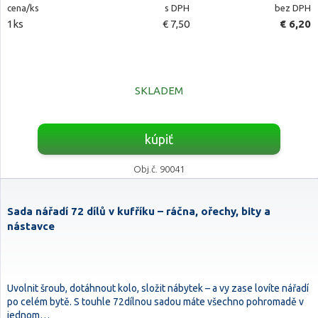
cena/ks
s DPH
bez DPH
1ks
€ 7,50
€ 6,20
SKLADEM
kúpiť
Obj.č. 90041
Sada nářadí 72 dílů v kufříku – ráčna, ořechy, bity a
nástavce
Uvolnit šroub, dotáhnout kolo, složit nábytek – a vy zase lovíte nářadí
po celém bytě. S touhle 72dílnou sadou máte všechno pohromadě v
jednom…