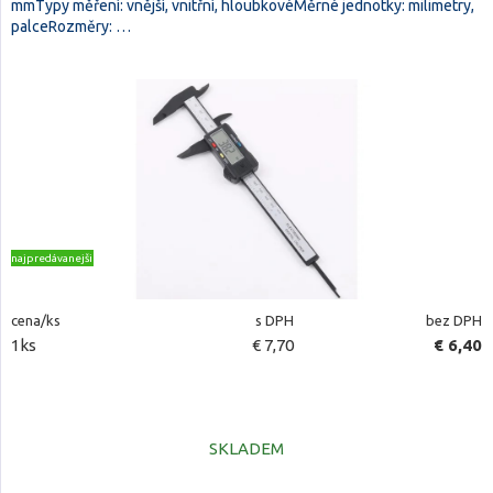
mmTypy měření: vnější, vnitřní, hloubkovéMěrné jednotky: milimetry,
palceRozměry: …
najpredávanejšie
cena/ks
s DPH
bez DPH
1ks
€ 7,70
€ 6,40
SKLADEM