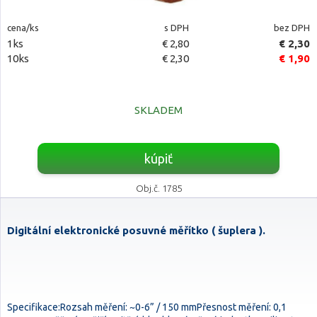
cena/ks
s DPH
bez DPH
1ks
€ 2,80
€ 2,30
10ks
€ 2,30
€ 1,90
SKLADEM
kúpiť
Obj.č. 1785
Digitální elektronické posuvné měřítko ( šuplera ).
Specifikace:Rozsah měření: ~0-6” / 150 mmPřesnost měření: 0,1