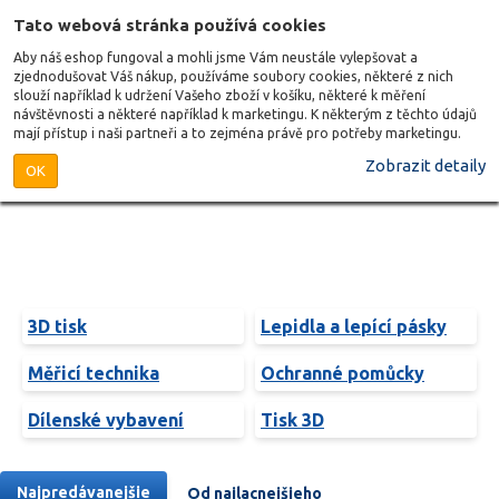
Tato webová stránka používá cookies
Aby náš eshop fungoval a mohli jsme Vám neustále vylepšovat a
zjednodušovat Váš nákup, používáme soubory cookies, některé z nich
slouží například k udržení Vašeho zboží v košíku, některé k měření
návštěvnosti a některé například k marketingu. K některým z těchto údajů
mají přístup i naši partneři a to zejména právě pro potřeby marketingu.
Zobrazit detaily
OK
3D tisk
Lepidla a lepící pásky
Měřicí technika
Ochranné pomůcky
Dílenské vybavení
Tisk 3D
Najpredávanejšie
Od najlacnejšieho