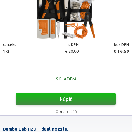
cena/ks
s DPH
bez DPH
1ks
€ 20,00
€ 16,50
SKLADEM
kúpiť
Obj.č. 90046
Bambu Lab H2D – dual nozzle.