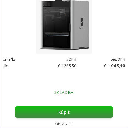
cena/ks
s DPH
bez DPH
1ks
€ 1 265,50
€ 1 045,90
SKLADEM
kúpiť
Obj.č. 2893