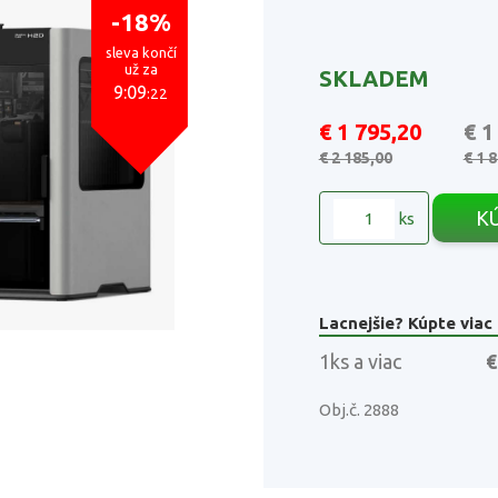
-18%
sleva končí
už za
SKLADEM
9:09
:21
€ 1 795,20
€ 1
€ 2 185,00
€ 1 
K
ks
Lacnejšie? Kúpte viac
1ks a viac
€
Obj.č. 2888