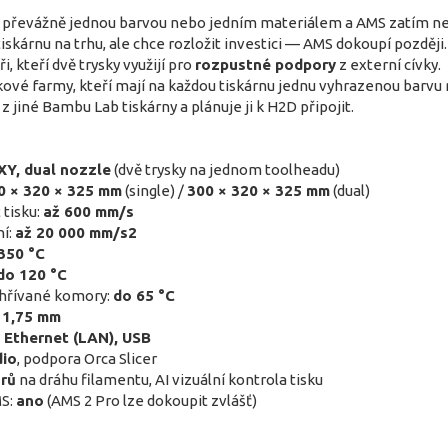
e převážně jednou barvou nebo jedním materiálem a AMS zatím ne
iskárnu na trhu, ale chce rozložit investici — AMS dokoupí později.
i, kteří dvě trysky využijí pro
rozpustné podpory
z externí cívky.
ové farmy, kteří mají na každou tiskárnu jednu vyhrazenou barvu 
z jiné Bambu Lab tiskárny a plánuje ji k H2D připojit.
XY, dual nozzle
(dvě trysky na jednom toolheadu)
0 × 320 × 325 mm
(single) /
300 × 320 × 325 mm
(dual)
 tisku:
až 600 mm/s
ní:
až 20 000 mm/s2
350 °C
do 120 °C
yhřívané komory:
do 65 °C
:
1,75 mm
, Ethernet (LAN), USB
dio
, podpora Orca Slicer
rů
na dráhu filamentu, AI vizuální kontrola tisku
MS:
ano
(AMS 2 Pro lze dokoupit zvlášť)