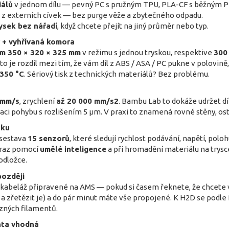
iálů
v jednom dílu — pevný PC s pružným TPU, PLA-CF s běžným P
z externích cívek — bez purge věže a zbytečného odpadu.
ysek bez nářadí
, když chcete přejít na jiný průměr nebo typ.
r + vyhřívaná komora
em 350 × 320 × 325 mm
v režimu s jednou tryskou, respektive
300
o je rozdíl mezi tím, že vám díl z ABS / ASA / PC pukne v polovině
 350 °C
. Sériový tisk z technických materiálů? Bez problému.
 mm/s
, zrychlení
až 20 000 mm/s2
. Bambu Lab to dokáže udržet d
aci pohybu s rozlišením 5 µm. V praxi to znamená rovné stěny, ost
sku
 sestava
15 senzorů
, které sledují rychlost podávání, napětí, poloh
raz pomocí
umělé inteligence
a při hromadění materiálu na trysc
odložce.
ozději
kabeláž připravené na AMS — pokud si časem řeknete, že chcete v
ů a zřetězit je) a do pár minut máte vše propojené. K H2D se podl
zných filamentů.
nta vhodná