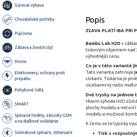
Survival výbava
Popis
Chovatelské potřeby
ZĽAVA PLATÍ IBA PR
Půjčovna
Bambu Lab H2D
v zákla
Zábava a životní styl
tiskovým objemem nad 32 
výhodnější cenu.
Drone
Co je v této variantě j
Tato varianta zahrnuje
j
Elektromery, ochrany proti
cívkami. Tiskárna je pln
prepätiu
vícebarevný nebo multim
Pohybové čidlá
Dvě trysky na jednom 
Hlavní výhoda H2D zůstáv
SMART
plochy modelu a netvoří 
modelu a možnost kombino
Spínacie hodiny, zásuvky GSM
a na diaľkové ovládanie
K čemu se to typicky vyu
Súmrakové spínače, stmievače
Tisk s rozpustný