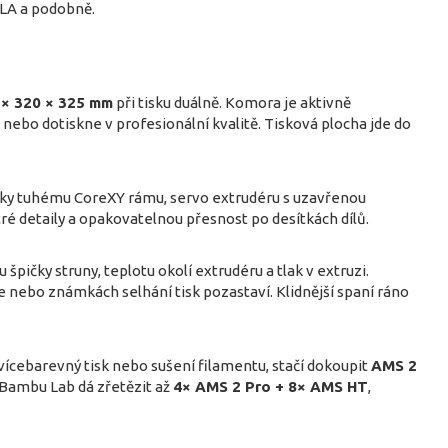
LA a podobně.
 × 320 × 325 mm
při tisku duálně. Komora je aktivně
, nebo dotiskne v profesionální kvalitě. Tisková plocha jde do
íky tuhému CoreXY rámu, servo extrudéru s uzavřenou
ré detaily a opakovatelnou přesnost po desítkách dílů.
u špičky struny, teplotu okolí extrudéru a tlak v extruzi.
e nebo známkách selhání tisk pozastaví. Klidnější spaní ráno
ícebarevný tisk nebo sušení filamentu, stačí dokoupit
AMS 2
e Bambu Lab dá zřetězit až
4× AMS 2 Pro + 8× AMS HT
,