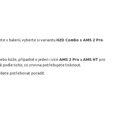
te v balení, vyberte si variantu
H2D Combo s AMS 2 Pro
.
.
nebo kůže, případně o jeden i více
AMS 2 Pro
a
AMS HT
pro
ě podle toho, co zrovna potřebujete tisknout.
udete potřebovat poradit.