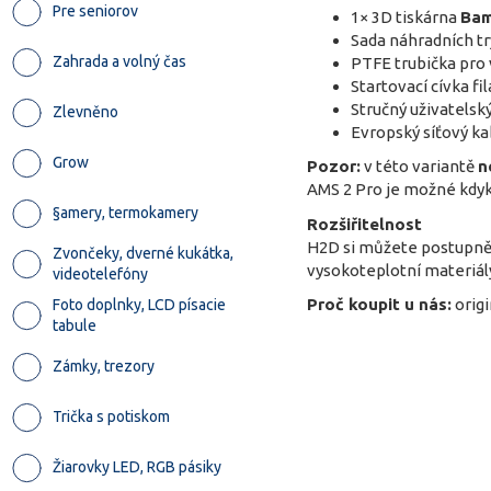
Pre seniorov
1× 3D tiskárna
Bam
Sada náhradních tr
Zahrada a volný čas
PTFE trubička pro
Startovací cívka f
Stručný uživatelsk
Zlevněno
Evropský síťový ka
Grow
Pozor:
v této variantě
n
AMS 2 Pro je možné kdyko
§amery, termokamery
Rozšiřitelnost
H2D si můžete postupně 
Zvončeky, dverné kukátka,
vysokoteplotní materiály
videotelefóny
Proč koupit u nás:
origi
Foto doplnky, LCD písacie
tabule
Zámky, trezory
Trička s potiskom
Žiarovky LED, RGB pásiky