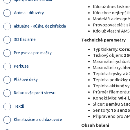
Kdo už dnes tiskn
Kdo chce nejlepší t
Aróma - difuzéry
Modeláři a designéř
Provozovatelé tisk
aktuálne - Rúška, dezinfekcia
Kdo už vlastní AMS 
3D tlačiarne
Technické parametry
Typ tiskárny:
Core
Pre psov a pre mačky
Tiskový objem:
35
Maximální rychlost
Perkuse
Maximální zrychle
Teplota trysky:
až 
Teplota podložky:
Plážové deky
Teplota aktivně v
Průměr filamentu
Relax a vše proti stresu
Konektivita:
Wi-Fi
Slicer:
Bambu Stu
Textil
Senzory:
15 senzo
Připraveno pro A
Klimatizácie a ochlazovače
Obsah balení