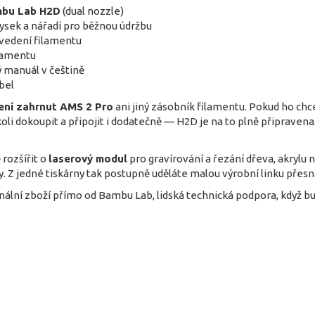
bu Lab H2D
(dual nozzle)
ysek a nářadí pro běžnou údržbu
 vedení filamentu
ilamentu
ý manuál v češtině
bel
ení zahrnut AMS 2 Pro
ani jiný zásobník filamentu. Pokud ho chce
li dokoupit a připojit i dodatečně — H2D je na to plně připravena
rozšířit o
laserový modul
pro gravírování a řezání dřeva, akrylu 
. Z jedné tiskárny tak postupně uděláte malou výrobní linku přesn
nální zboží přímo od Bambu Lab, lidská technická podpora, když b