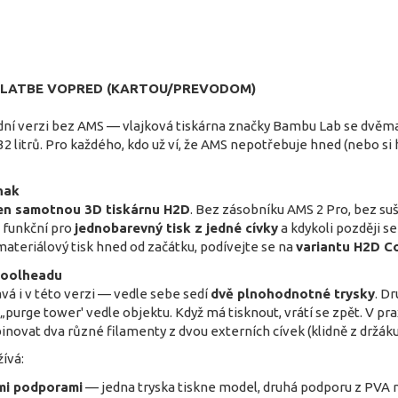
I PLATBE VOPRED (KARTOU/PREVODOM)
dní verzi bez AMS — vlajková tiskárna značky Bambu Lab se dvěm
litrů. Pro každého, kdo už ví, že AMS nepotřebuje hned (nebo si 
inak
en samotnou 3D tiskárnu H2D
. Bez zásobníku AMS 2 Pro, bez s
ě funkční pro
jednobarevný tisk z jedné cívky
a kdykoli později se
ateriálový tisk hned od začátku, podívejte se na
variantu H2D C
toolheadu
á i v této verzi — vedle sebe sedí
dvě plnohodnotné trysky
. D
„purge tower' vedle objektu. Když má tisknout, vrátí se zpět. V p
vat dva různé filamenty z dvou externích cívek (klidně z držáku 
žívá:
mi podporami
— jedna tryska tiskne model, druhá podporu z PVA n