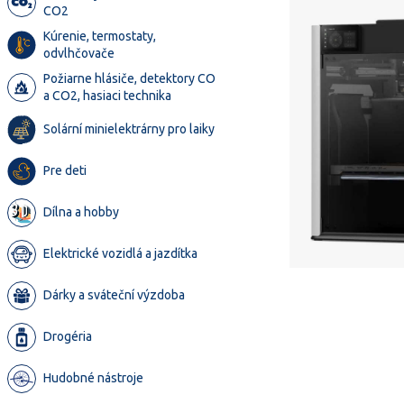
CO2
Kúrenie, termostaty,
odvlhčovače
Požiarne hlásiče, detektory CO
a CO2, hasiaci technika
Solární minielektrárny pro laiky
Pre deti
Dílna a hobby
Elektrické vozidlá a jazdítka
Dárky a sváteční výzdoba
Drogéria
Hudobné nástroje