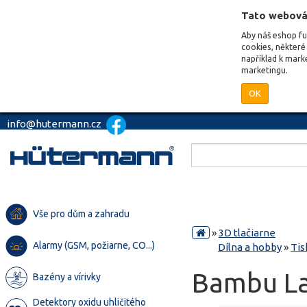
Tato webová
Aby náš eshop f
cookies, některé 
například k mark
marketingu.
OK
info@hutermann.cz
Vše pro dům a zahradu
»
3D tlačiarne
Alarmy (GSM, požiarne, CO...)
Dílna a hobby
»
Tis
Bambu La
Bazény a vírivky
Detektory oxidu uhličitého