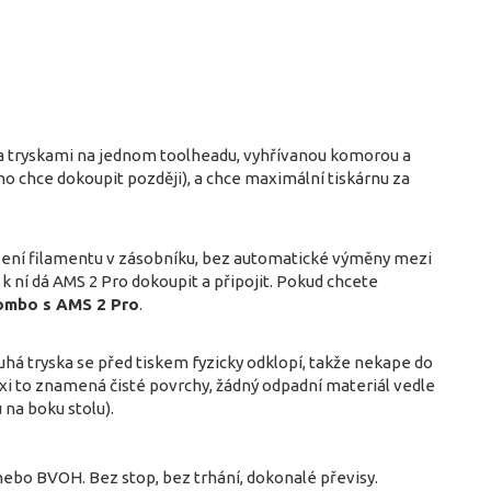
a tryskami na jednom toolheadu, vyhřívanou komorou a
ho chce dokoupit později), a chce maximální tiskárnu za
ušení filamentu v zásobníku, bez automatické výměny mezi
 k ní dá AMS 2 Pro dokoupit a připojit. Pokud chcete
ombo s AMS 2 Pro
.
ruhá tryska se před tiskem fyzicky odklopí, takže nekape do
raxi to znamená čisté povrchy, žádný odpadní materiál vedle
na boku stolu).
ebo BVOH. Bez stop, bez trhání, dokonalé převisy.