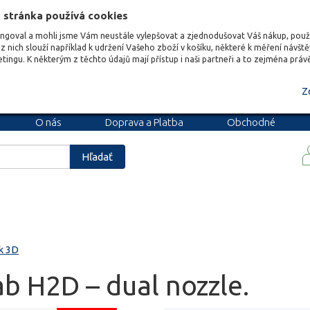
 stránka používá cookies
ungoval a mohli jsme Vám neustále vylepšovat a zjednodušovat Váš nákup, pou
z nich slouží například k udržení Vašeho zboží v košíku, některé k měření návšt
etingu. K některým z těchto údajů mají přístup i naši partneři a to zejména prá
Z
O nás
Doprava a Platba
Obchodné
podmienky
Blog
Kariéra
Hľadať
k 3D
b H2D – dual nozzle.