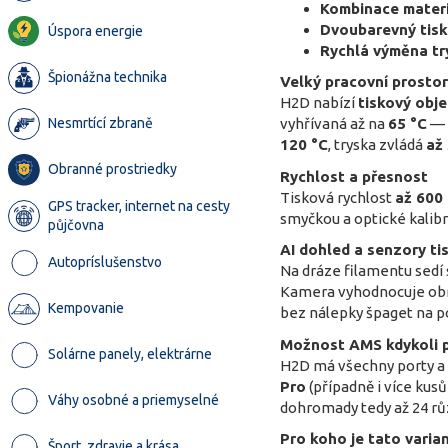
Kombinace mater
Dvoubarevný tisk
Úspora energie
Rychlá výměna tr
Špionážna technika
Velký pracovní prosto
H2D nabízí
tiskový obj
Nesmrtící zbraně
vyhřívaná až na
65 °C
— t
120 °C
, tryska zvládá
až
Obranné prostriedky
Rychlost a přesnost
Tisková rychlost
až 600
GPS tracker, internet na cesty
smyčkou a optické kalibr
půjčovna
AI dohled a senzory ti
Autopríslušenstvo
Na dráze filamentu sedí
Kamera vyhodnocuje ob
Kempovanie
bez nálepky špaget na p
Možnost AMS kdykoli p
Solárne panely, elektrárne
H2D má všechny porty a 
Pro
(případně i více kus
Váhy osobné a priemyselné
dohromady tedy až 24 rů
Pro koho je tato varia
Šport, zdravie a krása