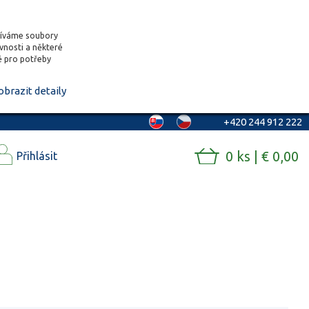
žíváme soubory
ěvnosti a některé
vě pro potřeby
obrazit detaily
+420 244 912 222
0 ks | € 0,00
Přihlásit