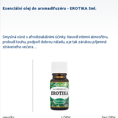
Esenciální olej do aromadifuzéru - EROTIKA 5ml.
Smyslná vůně s afrodiziakálními účinky. Navodí intimní atmosféru,
probudí touhu, podpoří dobrou náladu, a je tak zárukou příjemně
stráveného večera…
cena/ks
s DPH
bez DPH