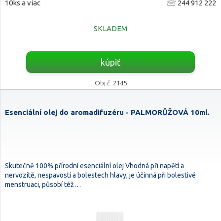
10ks a viac
244 912 222
SKLADEM
kúpiť
Obj.č. 2145
Esenciální olej do aromadifuzéru - PALMORŮŽOVÁ 10ml.
Skutečně 100% přírodní esenciální olej Vhodná při napětí a
nervozitě, nespavosti a bolestech hlavy, je účinná při bolestivé
menstruaci, působí též…