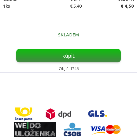
1ks
€ 5,40
€ 4,50
SKLADEM
kúpiť
Obj.č. 1746