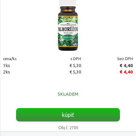
cena/ks
s DPH
bez DPH
1ks
€ 5,30
€ 4,40
2ks
€ 5,30
€ 4,40
SKLADEM
kúpiť
Obj.č. 2705