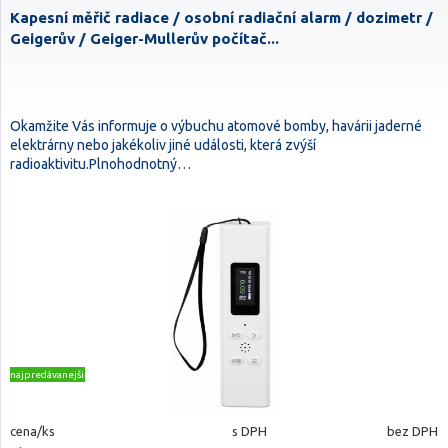
Kapesní měřič radiace / osobní radiační alarm / dozimetr /
Geigerův / Geiger-Mullerův počítač...
Okamžite Vás informuje o výbuchu atomové bomby, havárii jaderné
elektrárny nebo jakékoliv jiné události, která zvýší
radioaktivitu.Plnohodnotný…
najpredávanejšie
cena/ks
s DPH
bez DPH