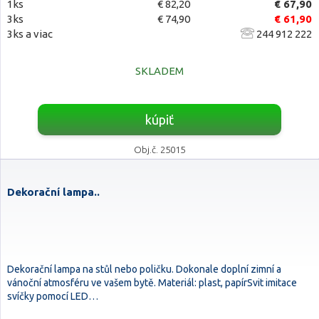
1ks
€ 82,20
€ 67,90
3ks
€ 74,90
€ 61,90
3ks a viac
244 912 222
SKLADEM
kúpiť
Obj.č. 25015
Dekorační lampa..
Dekorační lampa na stůl nebo poličku. Dokonale doplní zimní a
vánoční atmosféru ve vašem bytě. Materiál: plast, papírSvit imitace
svíčky pomocí LED…