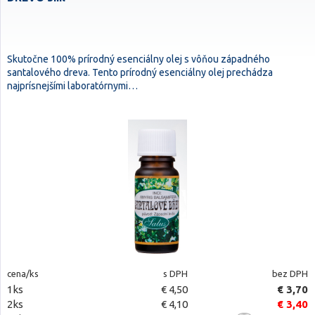
Skutočne 100% prírodný esenciálny olej s vôňou západného
santalového dreva. Tento prírodný esenciálny olej prechádza
najprísnejšími laboratórnymi…
cena/ks
s DPH
bez DPH
1ks
€ 4,50
€ 3,70
2ks
€ 4,10
€ 3,40