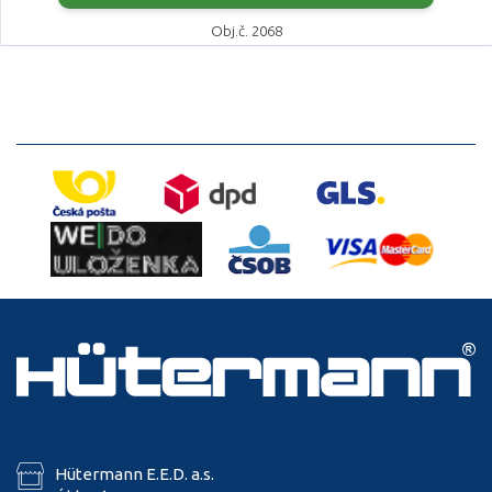
Obj.č. 2068
Hütermann E.E.D. a.s.