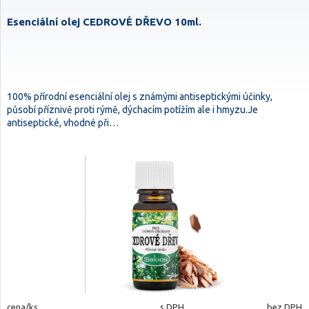
Esenciální olej CEDROVÉ DŘEVO 10ml.
100% přírodní esenciální olej s známými antiseptickými účinky,
působí příznivě proti rýmě, dýchacím potížím ale i hmyzu.Je
antiseptické, vhodné při…
cena/ks
s DPH
bez DPH