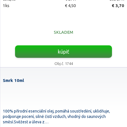
1ks
€ 4,50
€ 3,70
SKLADEM
kúpiť
Obj.č. 1744
Smrk 10ml
100% přírodní esenciální olej, pomáhá soustředění, uklidňuje,
podporuje pocení, silně čistí vzduch, vhodný do saunových
směsí.Svěžest a úleva z…