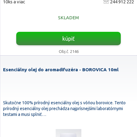
10ks a viac
244 912 222
SKLADEM
kúpiť
Obj.č. 2146
Esenciálny olej do aromadifuzéra - BOROVICA 10ml
Skutočne 100% prírodný esenciálny olej s vôňou borovice. Tento
prírodný esenciálny olej prechádza najprísnejšími laboratórnymi
testami a musi splniť…