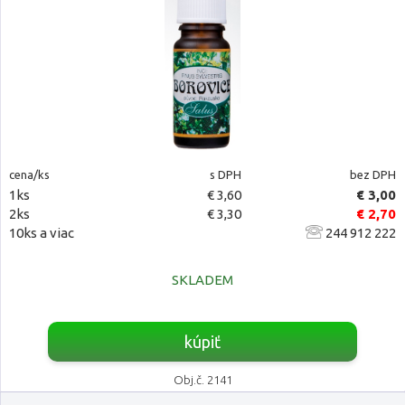
cena/ks
s DPH
bez DPH
1ks
€ 3,60
€ 3,00
2ks
€ 3,30
€ 2,70
10ks a viac
244 912 222
SKLADEM
kúpiť
Obj.č. 2141