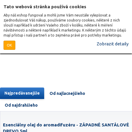
Tato webová stránka používá cookies
Aby náš eshop fungoval a mohli jsme Vám neustále vylepšovat a
zjednodušovat Váš nákup, používáme soubory cookies, některé z nich
slouží například k udržení Vašeho zboží v košíku, některé k měření
návštěvnosti a některé například k marketingu. K některým z těchto údajů
mají přístup i naši partneři a to zejména právě pro potřeby marketingu.
Zobrazit detaily
OK
Najpredávanejšie
Od najlacnejšieho
Od najdrahšieho
Esenciálny olej do aromadifuzéru - ZÁPADNÉ SANTÁLOVÉ
DREVO 5ml