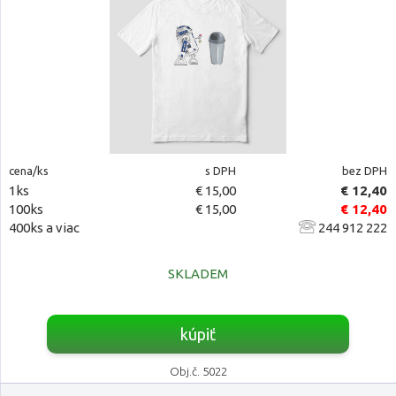
cena/ks
s DPH
bez DPH
1ks
€ 15,00
€ 12,40
100ks
€ 15,00
€ 12,40
400ks a viac
244 912 222
SKLADEM
kúpiť
Obj.č. 5022