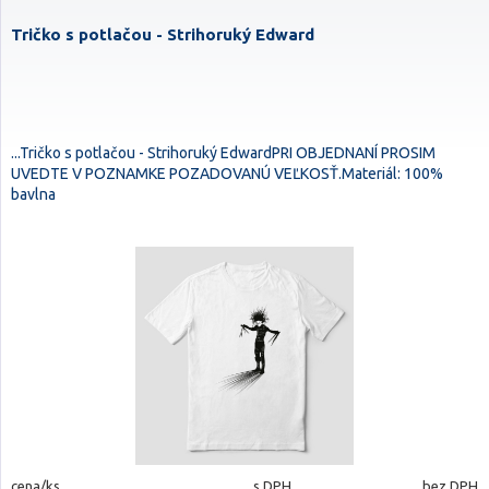
Tričko s potlačou - Strihoruký Edward
...Tričko s potlačou - Strihoruký EdwardPRI OBJEDNANÍ PROSIM
UVEDTE V POZNAMKE POZADOVANÚ VEĽKOSŤ.Materiál: 100%
bavlna
cena/ks
s DPH
bez DPH