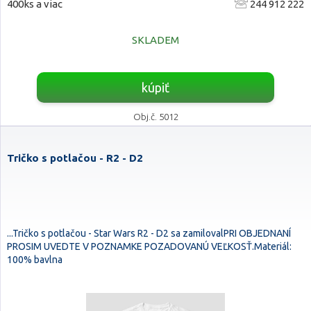
400ks a viac
244 912 222
SKLADEM
kúpiť
Obj.č. 5012
Tričko s potlačou - R2 - D2
...Tričko s potlačou - Star Wars R2 - D2 sa zamilovalPRI OBJEDNANÍ
PROSIM UVEDTE V POZNAMKE POZADOVANÚ VEĽKOSŤ.Materiál:
100% bavlna