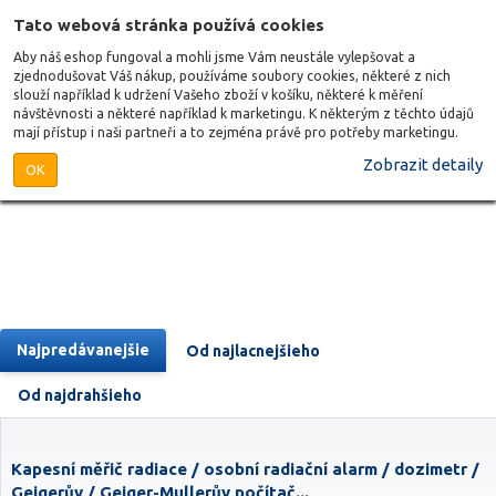
Tato webová stránka používá cookies
Aby náš eshop fungoval a mohli jsme Vám neustále vylepšovat a
zjednodušovat Váš nákup, používáme soubory cookies, některé z nich
slouží například k udržení Vašeho zboží v košíku, některé k měření
návštěvnosti a některé například k marketingu. K některým z těchto údajů
mají přístup i naši partneři a to zejména právě pro potřeby marketingu.
Zobrazit detaily
OK
Najpredávanejšie
Od najlacnejšieho
Od najdrahšieho
Kapesní měřič radiace / osobní radiační alarm / dozimetr /
Geigerův / Geiger-Mullerův počítač...