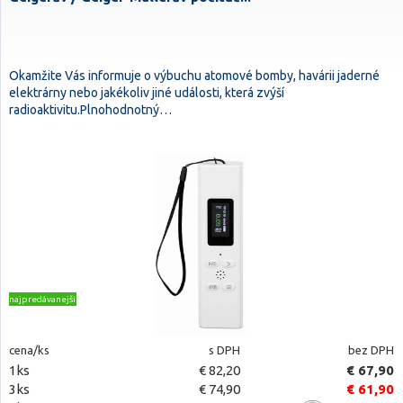
Okamžite Vás informuje o výbuchu atomové bomby, havárii jaderné
elektrárny nebo jakékoliv jiné události, která zvýší
radioaktivitu.Plnohodnotný…
najpredávanejšie
cena/ks
s DPH
bez DPH
1ks
€ 82,20
€ 67,90
3ks
€ 74,90
€ 61,90