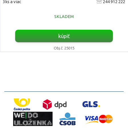
3ks a viac
244 912 222
SKLADEM
kúpiť
Obj.č. 25015