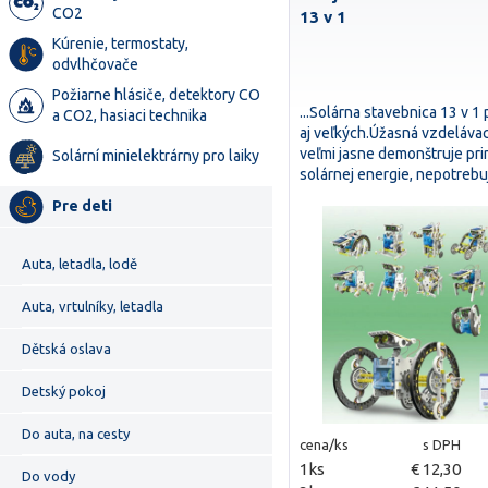
CO2
13 v 1
Kúrenie, termostaty,
odvlhčovače
Požiarne hlásiče, detektory CO
...Solárna stavebnica 13 v 1
a CO2, hasiaci technika
aj veľkých.Úžasná vzdelávac
veľmi jasne demonštruje pri
Solární minielektrárny pro laiky
solárnej energie, nepotreb
Pre deti
Auta, letadla, lodě
Auta, vrtulníky, letadla
Dětská oslava
Detský pokoj
Do auta, na cesty
cena/ks
s DPH
1ks
€ 12,30
Do vody