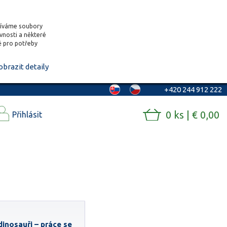
žíváme soubory
ěvnosti a některé
vě pro potřeby
obrazit detaily
+420 244 912 222
0 ks | € 0,00
Přihlásit
dinosauři – práce se