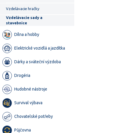
Vzdelávacie hračky
Vzdelávacie sady a
stavebnice
Dílna a hobby
Elektrické vozidlá a jazdítka
Dárky a sváteční výzdoba
Drogéria
Hudobné nástroje
Survival výbava
Chovatelské potřeby
Půjčovna