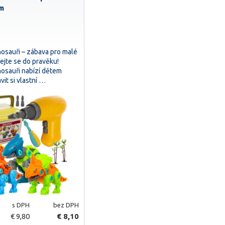
m
nosauři – zábava pro malé
ejte se do pravěku!
nosauři nabízí dětem
it si vlastní …
s DPH
bez DPH
€ 9,80
€ 8,10