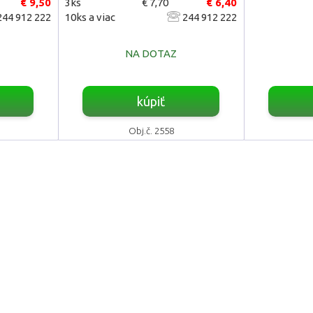
€ 9,50
3ks
€ 7,70
€ 6,40
44 912 222
10ks a viac
244 912 222
NA DOTAZ
kúpiť
Obj.č. 2558