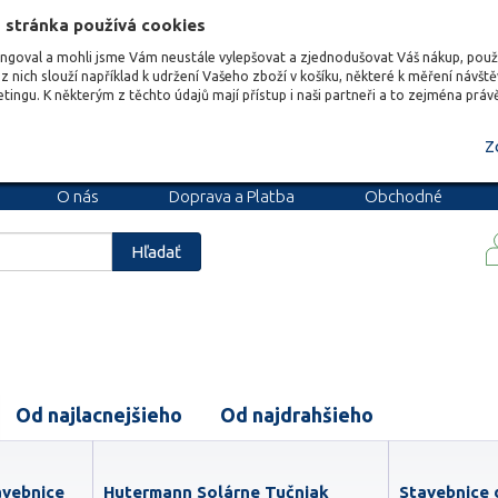
 stránka používá cookies
ungoval a mohli jsme Vám neustále vylepšovat a zjednodušovat Váš nákup, pou
z nich slouží například k udržení Vašeho zboží v košíku, některé k měření návšt
etingu. K některým z těchto údajů mají přístup i naši partneři a to zejména prá
Z
O nás
Doprava a Platba
Obchodné
podmienky
Blog
Kariéra
Hľadať
Od najlacnejšieho
Od najdrahšieho
avebnice
Hutermann Solárne Tučniak
Stavebnice 