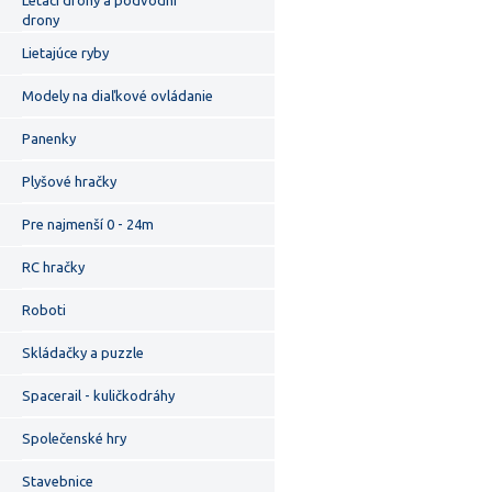
Létací drony a podvodní
drony
Lietajúce ryby
Modely na diaľkové ovládanie
Panenky
Plyšové hračky
Pre najmenší 0 - 24m
RC hračky
Roboti
Skládačky a puzzle
Spacerail - kuličkodráhy
Společenské hry
Stavebnice