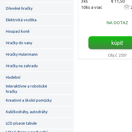
3ks
€ 11,50
10ks a viac
2
Dřevěné hračky
Elektrická vozítka
NA DOTAZ
Houpací koně
kúpiť
Hračky do vany
Hračky Hutermann
Obj.č. 2557
Hračky na zahradu
Hudební
Interaktívne a robotické
hračky
Kreativní a školní pomůcky
Kuličkodráhy, autodráhy
LCD písacie tabule