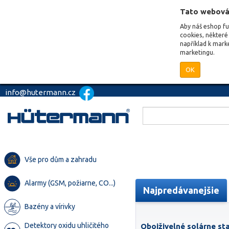
Tato webová
Aby náš eshop f
cookies, některé 
například k mark
marketingu.
OK
info@hutermann.cz
Vše pro dům a zahradu
Alarmy (GSM, požiarne, CO...)
Najpredávanejšie
Bazény a vírivky
Detektory oxidu uhličitého
Obojživelné solárne st