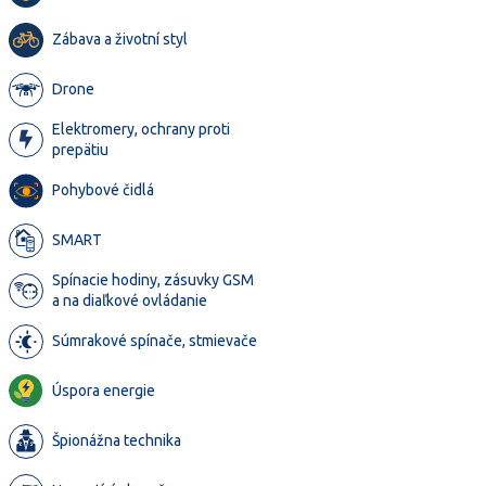
Zábava a životní styl
Drone
Elektromery, ochrany proti
prepätiu
Pohybové čidlá
SMART
Spínacie hodiny, zásuvky GSM
a na diaľkové ovládanie
Súmrakové spínače, stmievače
Úspora energie
Špionážna technika