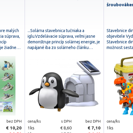
šroubováke
 pre malých
...Solárna stavebnica tučniaka a
Stavebnice di
ia súprava,
iglu.Vzdelávacie súprava, veľmi jasne
objevitele Vyd
ncíp
demonštruje princíp solárnej energie, je
Stavebnice di
uje žiadne…
napájané iba zo solárneho článku…
možnost sestav
bez DPH
cena/ks
s DPH
bez DPH
cena/ks
€ 10,20
1ks
€ 8,60
€ 7,10
1ks