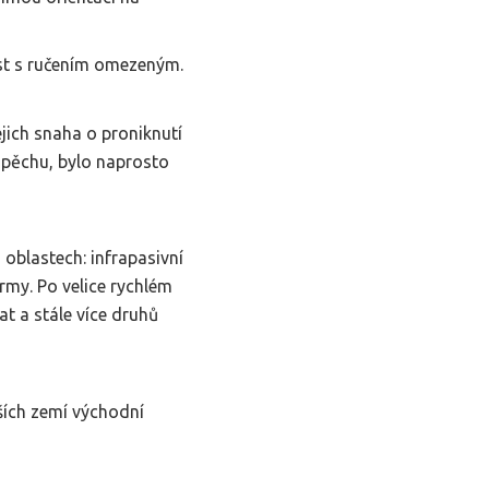
ost s ručením omezeným.
jich snaha o proniknutí
úspěchu, bylo naprosto
 oblastech: infrapasivní
rmy. Po velice rychlém
t a stále více druhů
ších zemí východní