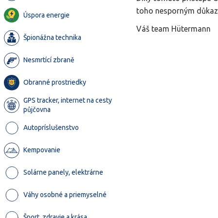
toho nesporným důkaz
Úspora energie
Váš team Hütermann
Špionážna technika
Nesmrtící zbraně
Obranné prostriedky
GPS tracker, internet na cesty
půjčovna
Autopríslušenstvo
Kempovanie
Solárne panely, elektrárne
Váhy osobné a priemyselné
Šport, zdravie a krása