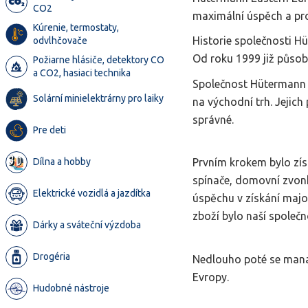
CO2
maximální úspěch a pro
Kúrenie, termostaty,
Historie společnosti H
odvlhčovače
Od roku 1999 již působ
Požiarne hlásiče, detektory CO
a CO2, hasiaci technika
Společnost Hütermann b
Solární minielektrárny pro laiky
na východní trh. Jejic
správné.
Pre deti
Dílna a hobby
Prvním krokem bylo získ
spínače, domovní zvonky
Elektrické vozidlá a jazdítka
úspěchu v získání majo
zboží bylo naší společ
Dárky a sváteční výzdoba
Drogéria
Nedlouho poté se mana
Evropy.
Hudobné nástroje