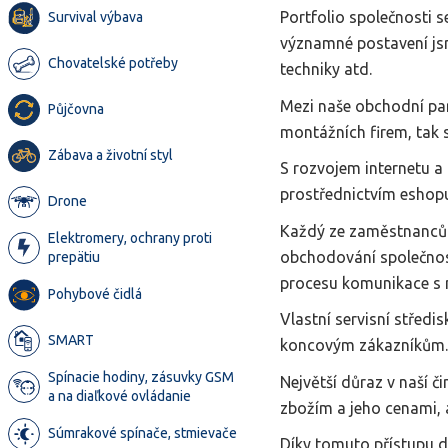
Portfolio společnosti s
Survival výbava
významné postavení jsm
Chovatelské potřeby
techniky atd.
Mezi naše obchodní par
Půjčovna
montážních firem, tak 
Zábava a životní styl
S rozvojem internetu 
prostřednictvím eshopu,
Drone
Každý ze zaměstnanců 
Elektromery, ochrany proti
obchodování společnost
prepätiu
procesu komunikace s n
Pohybové čidlá
Vlastní servisní střed
SMART
koncovým zákazníkům.
Spínacie hodiny, zásuvky GSM
Největší důraz v naší 
a na diaľkové ovládanie
zbožím a jeho cenami,
Súmrakové spínače, stmievače
Díky tomuto přístupu do