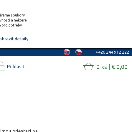
žíváme soubory
ěvnosti a některé
vě pro potřeby
obrazit detaily
+420 244 912 222
0 ks | € 0,00
Přihlásit
římou orientací na