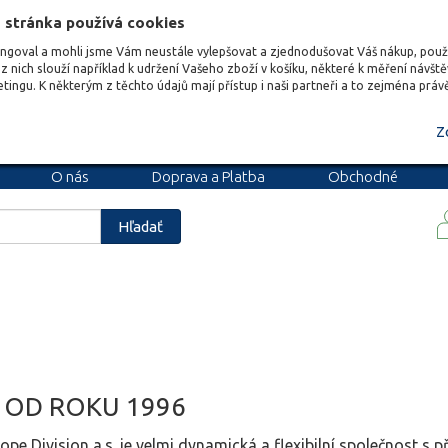
 stránka používá cookies
ungoval a mohli jsme Vám neustále vylepšovat a zjednodušovat Váš nákup, pou
z nich slouží například k udržení Vašeho zboží v košíku, některé k měření návšt
etingu. K některým z těchto údajů mají přístup i naši partneři a to zejména prá
Z
O nás
Doprava a Platba
Obchodné
podmienky
Blog
Kariéra
Hľadať
R OD ROKU 1996
e Division a.s. je velmi dynamická a flexibilní společnost s p