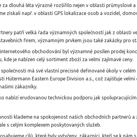
e za dlouhá léta výrazně rozšířilo nejen v oblasti průmyslové a
e získali např. v oblasti GPS lokalizace osob a vozidel, dom
tnery patří velká řada významných společností jak z oblasti 
stavebních firem, významným prvkem jsou také zakázky pro stá
a internetového obchodování byl významně posílen prodej ko
 kde je nabízen celý sortiment zboží za velmi zajímavé ceny.
společnosti má své vlastní precisně definované úkoly v celé
i Hütermann Eastern Europe Division a.s., což zajišťuje velmi 
ašimi zákazníky.
isko nabízí erudovanou technickou podporu jak spolupracující
činnosti klademe na spokojenost našich obchodních partnerů a 
 ale s celým komplexem poskytovaných služeb.
sahujeme cílů, které byly vytyčeny, zákazníci, kteří se k nám s