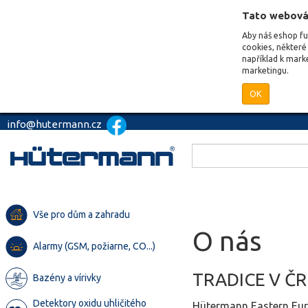
Tato webová
Aby náš eshop f
cookies, některé 
například k mark
marketingu.
OK
info@hutermann.cz
Vše pro dům a zahradu
O nás
Alarmy (GSM, požiarne, CO...)
TRADICE V Č
Bazény a vírivky
Detektory oxidu uhličitého
Hütermann Eastern Europ