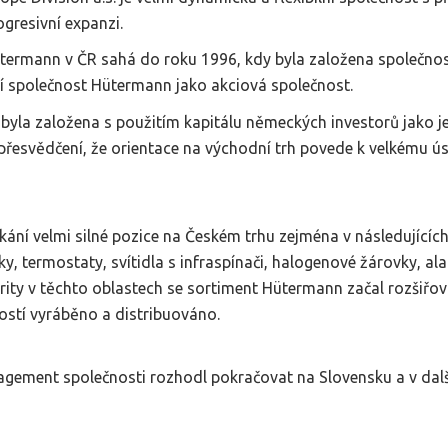
gresivní expanzi.
ütermann v ČR sahá do roku 1996, kdy byla založena společn
í společnost Hütermann jako akciová společnost.
yla založena s použitím kapitálu německých investorů jako je
h přesvědčení, že orientace na východní trh povede k velkému 
ání velmi silné pozice na Českém trhu zejména v následujících
, termostaty, svítidla s infraspínači, halogenové žárovky, ala
rity v těchto oblastech se sortiment Hütermann začal rozšiřova
ností vyráběno a distribuováno.
gement společnosti rozhodl pokračovat na Slovensku a v dal