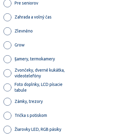
Pre seniorov
Zahrada a volný čas
Zlevněno
Grow
§amery, termokamery
Zvončeky, dverné kukátka,
videotelefóny
Foto doplnky, LCD písacie
tabule
Zámky, trezory
Trička s potiskom
Žiarovky LED, RGB pásiky