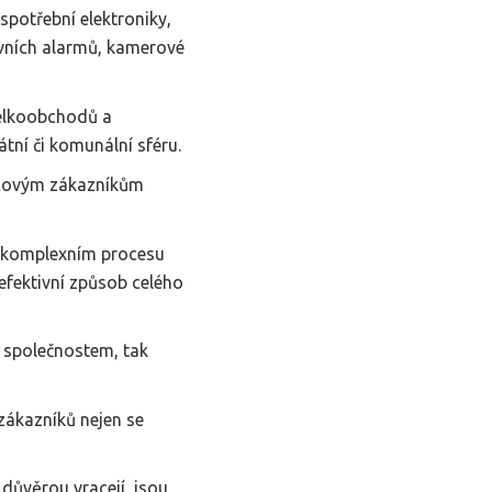
 spotřební elektroniky,
ovních alarmů, kamerové
velkoobchodů a
tní či komunální sféru.
ncovým zákazníkům
m komplexním procesu
efektivní způsob celého
m společnostem, tak
zákazníků nejen se
 důvěrou vracejí, jsou