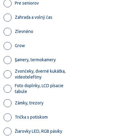
Pre seniorov
Zahrada a volný čas
Zlevněno
Grow
§amery, termokamery
Zvončeky, dverné kukátka,
videotelefóny
Foto doplnky, LCD písacie
tabule
Zámky, trezory
Trička s potiskom
Žiarovky LED, RGB pásiky