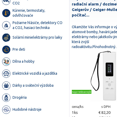
CO2
radiační alarm / dozime
Geigerův / Geiger-Mull
Kúrenie, termostaty,
počítač...
odvlhčovače
Požiarne hlásiče, detektory CO
Okamžite Vás informuje o 
a CO2, hasiaci technika
atomové bomby, havárii jad
elektrárny nebo jakékoliv jin
Solární minielektrárny pro laiky
která zvýší
radioaktivitu.Plnohodnotn
Pre deti
Dílna a hobby
Elektrické vozidlá a jazdítka
Dárky a sváteční výzdoba
najpredávanejšie
Drogéria
cena/ks
s DPH
Hudobné nástroje
1ks
€ 82,20