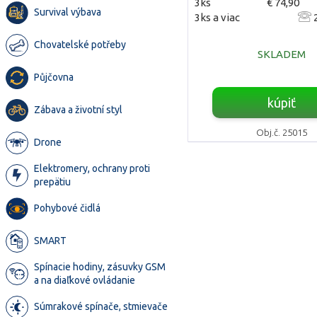
3ks
€ 74,90
Survival výbava
3ks a viac
2
Chovatelské potřeby
SKLADEM
Půjčovna
kúpiť
Zábava a životní styl
Obj.č. 25015
Drone
Elektromery, ochrany proti
prepätiu
Pohybové čidlá
SMART
Spínacie hodiny, zásuvky GSM
a na diaľkové ovládanie
Súmrakové spínače, stmievače