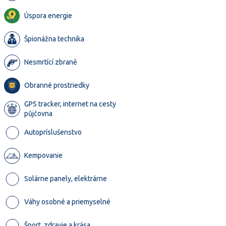
Úspora energie
Špionážna technika
Nesmrtící zbraně
Obranné prostriedky
GPS tracker, internet na cesty
půjčovna
Autopríslušenstvo
Kempovanie
Solárne panely, elektrárne
Váhy osobné a priemyselné
Šport, zdravie a krása