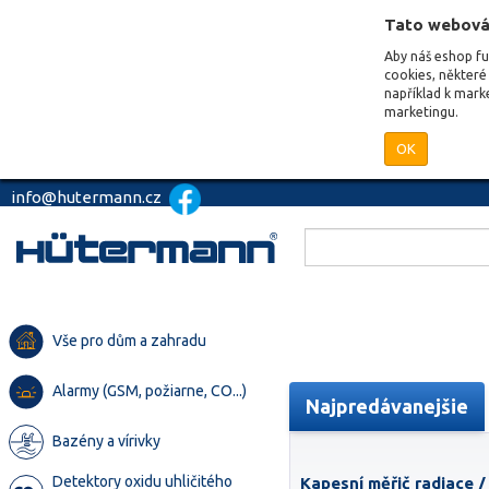
Tato webová
Aby náš eshop f
cookies, některé 
například k mark
marketingu.
OK
info@hutermann.cz
Vše pro dům a zahradu
Alarmy (GSM, požiarne, CO...)
Najpredávanejšie
Bazény a vírivky
Detektory oxidu uhličitého
Kapesní měřič radiace /