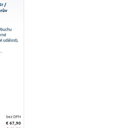
tr /
erův
výbuchu
erné
é události,
ý…
bez DPH
€ 67,90