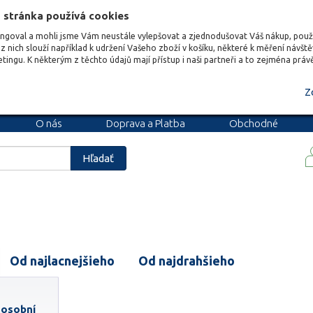
 stránka používá cookies
ungoval a mohli jsme Vám neustále vylepšovat a zjednodušovat Váš nákup, pou
z nich slouží například k udržení Vašeho zboží v košíku, některé k měření návšt
etingu. K některým z těchto údajů mají přístup i naši partneři a to zejména prá
Z
O nás
Doprava a Platba
Obchodné
podmienky
Blog
Kariéra
Hľadať
Od najlacnejšieho
Od najdrahšieho
 osobní