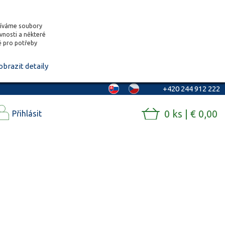
žíváme soubory
ěvnosti a některé
vě pro potřeby
obrazit detaily
+420 244 912 222
0 ks | € 0,00
Přihlásit