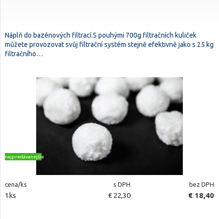
Náplň do bazénových filtrací.S pouhými 700g filtračních kuliček
můžete provozovat svůj filtrační systém stejně efektivně jako s 25 kg
filtračního…
najpredávanejšie
cena/ks
s DPH
bez DPH
1ks
€ 22,30
€ 18,40