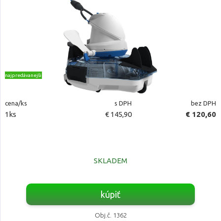
najpredávanejšie
cena/ks
s DPH
bez DPH
1ks
€ 145,90
€ 120,60
SKLADEM
kúpiť
Obj.č. 1362