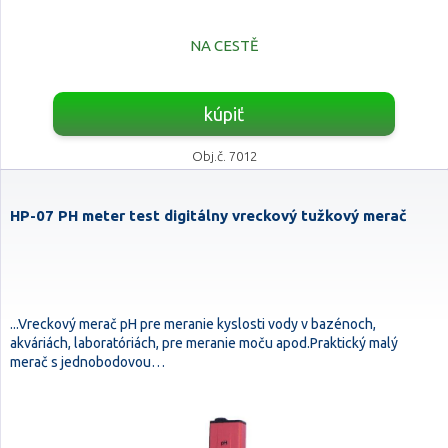
NA CESTĚ
kúpiť
Obj.č. 7012
HP-07 PH meter test digitálny vreckový tužkový merač
...Vreckový merač pH pre meranie kyslosti vody v bazénoch,
akváriách, laboratóriách, pre meranie moču apod.Praktický malý
merač s jednobodovou…