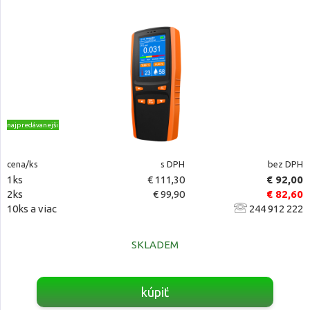
najpredávanejšie
cena/ks
s DPH
bez DPH
1ks
€ 111,30
€ 92,00
2ks
€ 99,90
€ 82,60
10ks a viac
244 912 222
SKLADEM
kúpiť