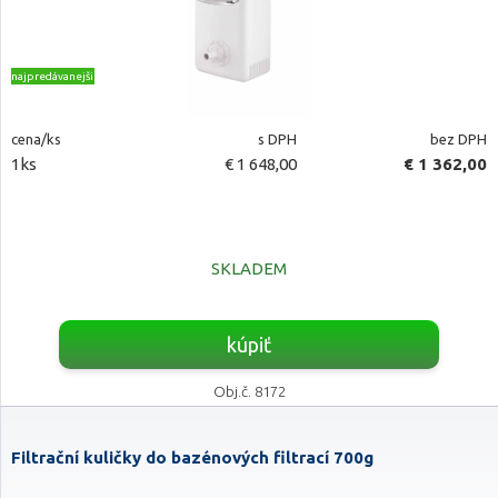
najpredávanejšie
cena/ks
s DPH
bez DPH
1ks
€ 1 648,00
€ 1 362,00
SKLADEM
kúpiť
Obj.č. 8172
Filtrační kuličky do bazénových filtrací 700g