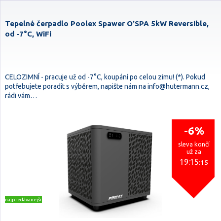
Tepelné čerpadlo Poolex Spawer O'SPA 5kW Reversible,
od -7°C, WiFi
CELOZIMNÍ - pracuje už od -7°C, koupání po celou zimu! (*). Pokud
potřebujete poradit s výběrem, napište nám na info@hutermann.cz,
rádi vám…
-6%
sleva končí
už za
19:15
:14
najpredávanejšie