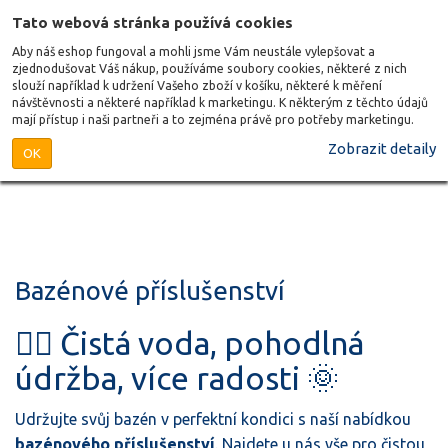
Tato webová stránka používá cookies
Aby náš eshop fungoval a mohli jsme Vám neustále vylepšovat a
zjednodušovat Váš nákup, používáme soubory cookies, některé z nich
slouží například k udržení Vašeho zboží v košíku, některé k měření
návštěvnosti a některé například k marketingu. K některým z těchto údajů
mají přístup i naši partneři a to zejména právě pro potřeby marketingu.
Zobrazit detaily
OK
Bazénové příslušenství
🏊‍♂️ Čistá voda, pohodlná
údržba, více radosti 🌞
Udržujte svůj bazén v perfektní kondici s naší nabídkou
bazénového příslušenství
. Najdete u nás vše pro čistou