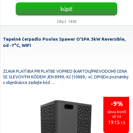
kúpiť
Obj.č. 1430
Tepelné čerpadlo Poolex Spawer O'SPA 3kW Reversible,
od -7°C, WiFi
ZĽAVA PLATÍ IBA PRI PLATBE VOPRED (KARTOU/PREVODOM) CENA
SE SLEVOVÝM KÓDEM JEN 8999,-Kč (10889,- vč. DPH)Do poznámky
v objednávce zadejte kód …
-9%
sleva končí
už za
19:15
:14