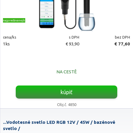
najpredávanejšie
cena/ks
s DPH
bez DPH
1ks
€ 93,90
€ 77,60
NA CESTĚ
kúpiť
Obj.č. 4850
...Vodotesné svetlo LED RGB 12V / 45W / bazénové
svetlo /