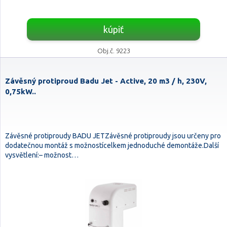
kúpiť
Obj.č. 9223
Závěsný protiproud Badu Jet - Active, 20 m3 / h, 230V,
0,75kW..
Závěsné protiproudy BADU JETZávěsné protiproudy jsou určeny pro
dodatečnou montáž s možnostícelkem jednoduché demontáže.Další
vysvětlení:– možnost…