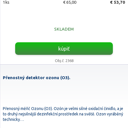
1ks
€ 65,00
€ 53,70
SKLADEM
kúpiť
Obj.č. 2368
Přenostný detektor ozonu (O3).
Přenosný měřič Ozonu (O3). Ozón je velmi silné oxidační činidlo, a je
to druhý nejsilnější dezinfekční prostředek na světě. Ozon vyráběný
technicky…