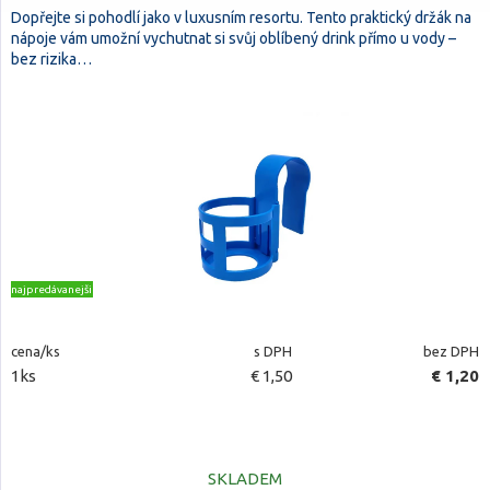
Dopřejte si pohodlí jako v luxusním resortu. Tento praktický držák na
nápoje vám umožní vychutnat si svůj oblíbený drink přímo u vody –
bez rizika…
najpredávanejšie
cena/ks
s DPH
bez DPH
1ks
€ 1,50
€ 1,20
SKLADEM