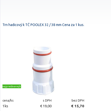
Trn hadicový k TČ POOLEX 32 / 38 mm Cena za 1 kus.
najpredávanejšie
cena/ks
s DPH
bez DPH
1ks
€ 19,00
€ 15,70