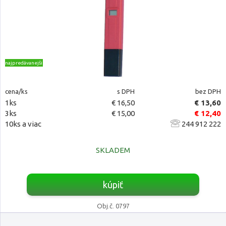
najpredávanejšie
cena/ks
s DPH
bez DPH
1ks
€ 16,50
€ 13,60
3ks
€ 15,00
€ 12,40
10ks a viac
244 912 222
SKLADEM
kúpiť
Obj.č. 0797