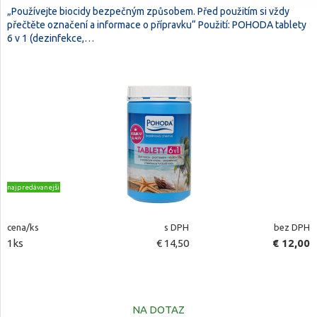
„Používejte biocidy bezpečným způsobem. Před použitím si vždy
přečtěte označení a informace o přípravku“ Použití: POHODA tablety
6 v 1 (dezinfekce,…
najpredávanejšie
cena/ks
s DPH
bez DPH
1ks
€ 14,50
€ 12,00
NA DOTAZ