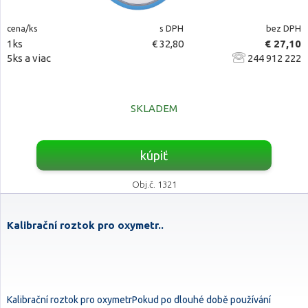
cena/ks
s DPH
bez DPH
1ks
€ 32,80
€ 27,10
5ks a viac
244 912 222
SKLADEM
kúpiť
Obj.č. 1321
Kalibrační roztok pro oxymetr..
Kalibrační roztok pro oxymetrPokud po dlouhé době používání