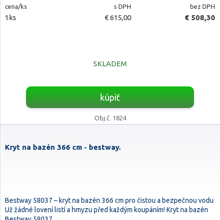
cena/ks
s DPH
bez DPH
1ks
€ 615,00
€ 508,30
SKLADEM
kúpiť
Obj.č. 1824
Kryt na bazén 366 cm - bestway.
Bestway 58037 – kryt na bazén 366 cm pro čistou a bezpečnou vodu
Už žádné lovení listí a hmyzu před každým koupáním! Kryt na bazén
Bestway 58037 …