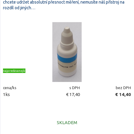
chcete udržet absolutní přesnoct měření, nemusíte náš přístroj na
rozdíl od jiných…
najpredávanejšie
cena/ks
s DPH
bez DPH
1ks
€ 17,40
€ 14,40
SKLADEM