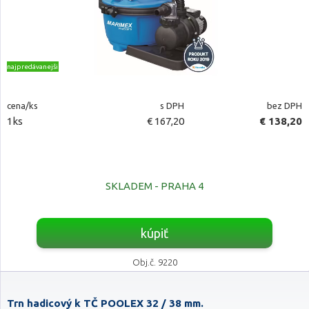
najpredávanejšie
cena/ks
s DPH
bez DPH
1ks
€ 167,20
€ 138,20
SKLADEM - PRAHA 4
kúpiť
Obj.č. 9220
Trn hadicový k TČ POOLEX 32 / 38 mm.