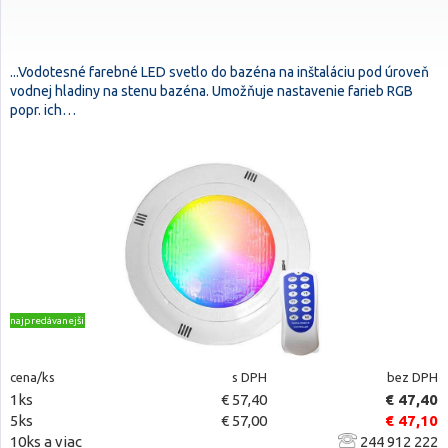
...Vodotesné farebné LED svetlo do bazéna na inštaláciu pod úroveň
vodnej hladiny na stenu bazéna. Umožňuje nastavenie farieb RGB
popr. ich…
najpredávanejšie
cena/ks
s DPH
bez DPH
1ks
€ 57,40
€ 47,40
5ks
€ 57,00
€ 47,10
10ks a viac
244 912 222