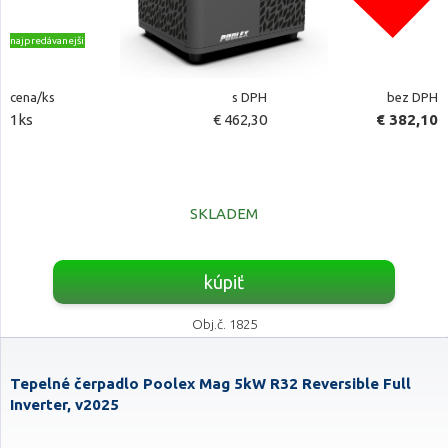
najpredávanejšie
cena/ks
s DPH
bez DPH
1ks
€ 462,30
€ 382,10
SKLADEM
kúpiť
Obj.č. 1825
Tepelné čerpadlo Poolex Mag 5kW R32 Reversible Full
Inverter, v2025