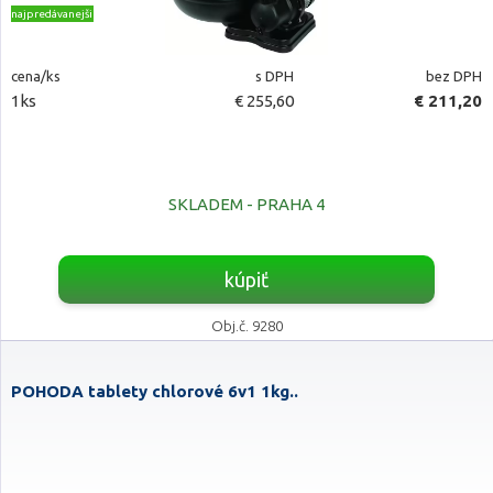
najpredávanejšie
cena/ks
s DPH
bez DPH
1ks
€ 255,60
€ 211,20
SKLADEM - PRAHA 4
kúpiť
Obj.č. 9280
POHODA tablety chlorové 6v1 1kg..