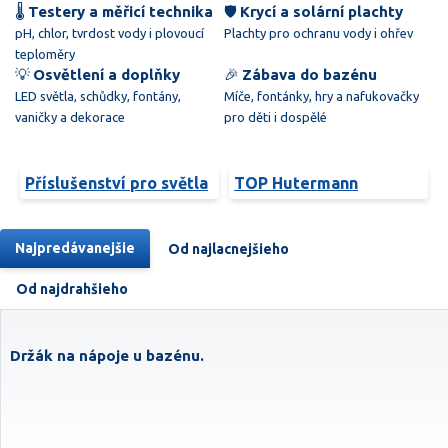
🌡️
Testery a měřicí technika
🛡️
Krycí a solární plachty
pH, chlor, tvrdost vody i plovoucí
Plachty pro ochranu vody i ohřev
teploměry
💡
Osvětlení a doplňky
🎉
Zábava do bazénu
LED světla, schůdky, fontány,
Míče, fontánky, hry a nafukovačky
vaničky a dekorace
pro děti i dospělé
Příslušenství pro světla
TOP Hutermann
Najpredávanejšie
Od najlacnejšieho
Od najdrahšieho
Držák na nápoje u bazénu.