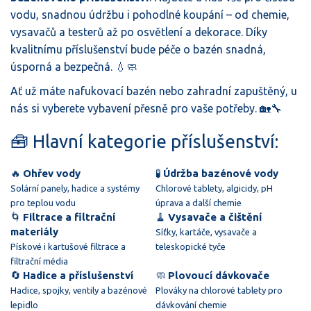
vodu, snadnou údržbu i pohodlné koupání – od chemie,
vysavačů a testerů až po osvětlení a dekorace. Díky
kvalitnímu příslušenství bude péče o bazén snadná,
úsporná a bezpečná. 💧🧼
Ať už máte nafukovací bazén nebo zahradní zapuštěný, u
nás si vyberete vybavení přesně pro vaše potřeby. 🏡🔧
🧰 Hlavní kategorie příslušenství:
🔥
Ohřev vody
🧪
Údržba bazénové vody
Solární panely, hadice a systémy
Chlorové tablety, algicidy, pH
pro teplou vodu
úprava a další chemie
🌀
Filtrace a filtrační
🧹
Vysavače a čištění
materiály
Síťky, kartáče, vysavače a
Pískové i kartušové filtrace a
teleskopické tyče
filtrační média
🔄
Hadice a příslušenství
🧼
Plovoucí dávkovače
Hadice, spojky, ventily a bazénové
Plováky na chlorové tablety pro
lepidlo
dávkování chemie