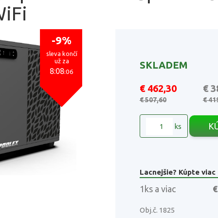
WiFi
-9%
sleva končí
už za
SKLADEM
8:08
:05
€ 462,30
€ 3
€ 507,60
€ 41
K
ks
Lacnejšie? Kúpte viac
1ks a viac
€
Obj.č. 1825