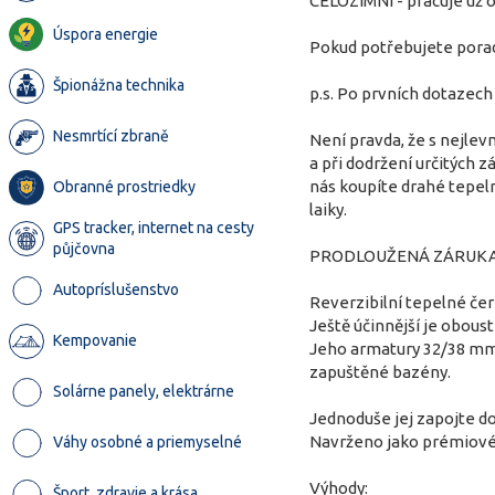
CELOZIMNÍ - pracuje už od
Úspora energie
Pokud potřebujete porad
Špionážna technika
p.s. Po prvních dotazec
Nesmrtící zbraně
Není pravda, že s nejlev
a při dodržení určitých 
nás koupíte drahé tepeln
Obranné prostriedky
laiky.
GPS tracker, internet na cesty
půjčovna
PRODLOUŽENÁ ZÁRUKA: 5 l
Autopríslušenstvo
Reverzibilní tepelné čer
Ještě účinnější je obous
Kempovanie
Jeho armatury 32/38 mm 
zapuštěné bazény.
Solárne panely, elektrárne
Jednoduše jej zapojte do
Navrženo jako prémiové 
Váhy osobné a priemyselné
Výhody:
Šport, zdravie a krása