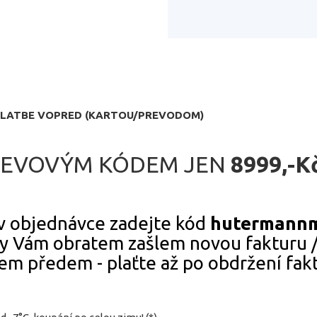
I PLATBE VOPRED (KARTOU/PREVODOM)
SLEVOVÝM KÓDEM JEN
8999,-Kč
 objednávce zadejte kód
hutermannm
 Vám obratem zašlem novou fakturu / Q
m předem - plaťte až po obdržení fakt