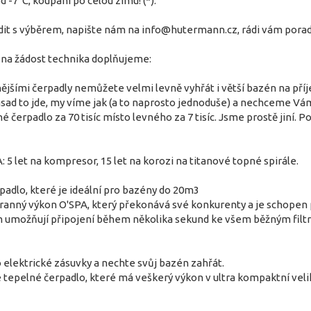
 -7°C, koupání po celou zimu! (*).
it s výběrem, napište nám na info@hutermann.cz, rádi vám poradí
h na žádost technika doplňujeme:
nějšími čerpadly nemůžete velmi levně vyhřát i větší bazén na pří
zásad to jde, my víme jak (a to naprosto jednoduše) a nechceme Vám
é čerpadlo za 70 tisíc místo levného za 7 tisíc. Jsme prostě jiní. 
et na kompresor, 15 let na korozi na titanové topné spirále.
padlo, které je ideální pro bazény do 20m3
tranný výkon O'SPA, který překonává své konkurenty a je schopen pr
umožňují připojení během několika sekund ke všem běžným filtrač
 elektrické zásuvky a nechte svůj bazén zahřát.
tepelné čerpadlo, které má veškerý výkon v ultra kompaktní vel