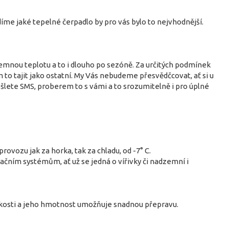
me jaké tepelné čerpadlo by pro vás bylo to nejvhodnější.
jemnou teplotu a to i dlouho po sezóně. Za určitých podmínek
 to tajit jako ostatní. My Vás nebudeme přesvědčcovat, ať si u
Pošlete SMS, proberem to s vámi a to srozumitelně i pro úplné
ovozu jak za horka, tak za chladu, od -7° C.
ním systémům, ať už se jedná o vířivky či nadzemní i
ikosti a jeho hmotnost umožňuje snadnou přepravu.