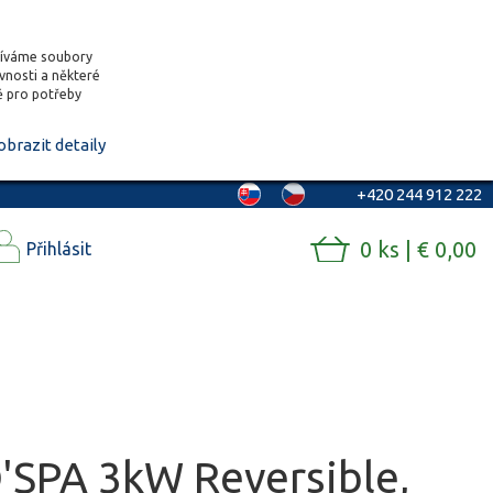
žíváme soubory
ěvnosti a některé
vě pro potřeby
obrazit detaily
+420 244 912 222
0 ks | € 0,00
Přihlásit
'SPA 3kW Reversible,