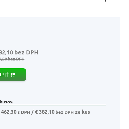
82,10
bez DPH
9,50
bez DPH
ÚPIŤ
 kusov.
 462,30
/ € 382,10
za kus
s DPH
bez DPH