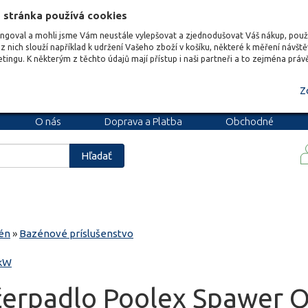
 stránka používá cookies
ungoval a mohli jsme Vám neustále vylepšovat a zjednodušovat Váš nákup, pou
z nich slouží například k udržení Vašeho zboží v košíku, některé k měření návšt
etingu. K některým z těchto údajů mají přístup i naši partneři a to zejména prá
Z
O nás
Doprava a Platba
Obchodné
podmienky
Blog
Kariéra
Hľadať
én
»
Bazénové príslušenstvo
 kW
čerpadlo Poolex Spawer O