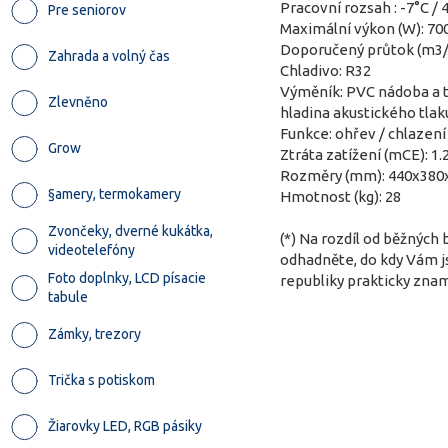
Pracovní rozsah : -7°C / 
Pre seniorov
Maximální výkon (W): 70
Doporučený průtok (m3/h
Zahrada a volný čas
Chladivo: R32
Výměník: PVC nádoba a t
Zlevněno
hladina akustického tlak
Funkce: ohřev / chlazení
Grow
Ztráta zatížení (mCE): 1.
Rozměry (mm): 440x380
§amery, termokamery
Hmotnost (kg): 28
Zvončeky, dverné kukátka,
(*) Na rozdíl od běžných
videotelefóny
odhadněte, do kdy Vám j
Foto doplnky, LCD písacie
republiky prakticky zn
tabule
Zámky, trezory
Trička s potiskom
Žiarovky LED, RGB pásiky