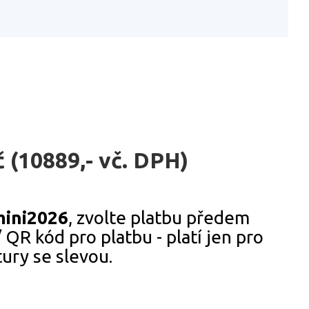
 (10889,- vč. DPH)
ini2026
, zvolte platbu předem
R kód pro platbu - platí jen pro
ury se slevou.