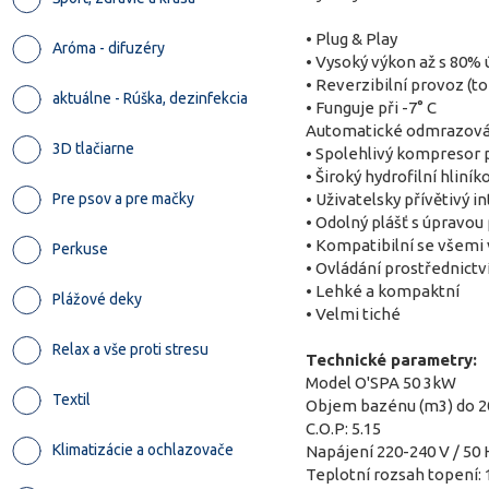
• Plug & Play
Aróma - difuzéry
• Vysoký výkon až s 80
• Reverzibilní provoz (to
aktuálne - Rúška, dezinfekcia
• Funguje při -7° C
Automatické odmrazová
3D tlačiarne
• Spolehlivý kompresor 
• Široký hydrofilní hliní
Pre psov a pre mačky
• Uživatelsky přívětivý in
• Odolný plášť s úpravou
• Kompatibilní se všemi
Perkuse
• Ovládání prostřednictv
• Lehké a kompaktní
Plážové deky
• Velmi tiché
Relax a vše proti stresu
Technické parametry:
Model O'SPA 50 3kW
Textil
Objem bazénu (m3) do 2
C.O.P: 5.15
Klimatizácie a ochlazovače
Napájení 220-240 V / 50 
Teplotní rozsah topení: 