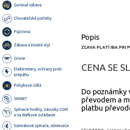
Survival výbava
Chovatelské potřeby
Půjčovna
Popis
Zábava a životní styl
ZĽAVA PLATÍ IBA PR
Drone
CENA SE 
Elektromery, ochrany proti
prepätiu
Pohybové čidlá
Do poznámky v
převodem a my
SMART
platbu převode
Spínacie hodiny, zásuvky GSM
a na diaľkové ovládanie
Súmrakové spínače, stmievače