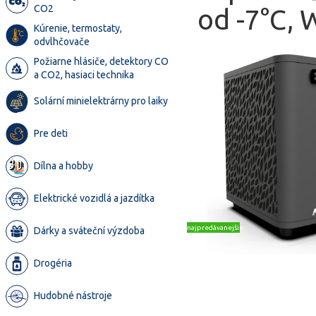
CO2
od -7°C, 
Kúrenie, termostaty,
odvlhčovače
Požiarne hlásiče, detektory CO
a CO2, hasiaci technika
Solární minielektrárny pro laiky
Pre deti
Dílna a hobby
Elektrické vozidlá a jazdítka
najpredávanejšie
Dárky a sváteční výzdoba
Drogéria
Hudobné nástroje