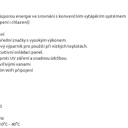
% úsporou energie ve srovnání s konvenčním vytápěcím systémem
pení i chlazení)
ní
přední značky s vysokým výkonem.
kový výparník pro použití při nízkých teplotách.
tuitivní ovládací panel.
 proti UV záření a snadnou údržbou.
 vířivými vanami
ím WiFi připojení
0
Hz
10°C - 40°C