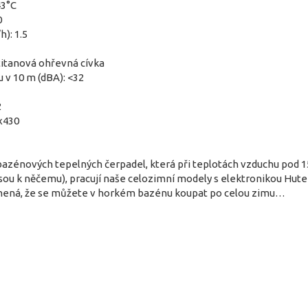
43°C
0
): 1.5
itanová ohřevná cívka
u v 10 m (dBA): <32
2
x430
 bazénových tepelných čerpadel, která při teplotách vzduchu pod 15
sou k něčemu), pracují naše celozimní modely s elektronikou Hute
amená, že se můžete v horkém bazénu koupat po celou zimu…