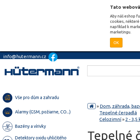
Tato webová
Aby náš eshop f
cookies, některé 
například k mark
marketingu.
OK
info@hutermann.cz
Vše pro dům a zahradu
»
Dom, záhrada, baz
Alarmy (GSM, požiarne, CO...)
Tepelné čerpadlá
Celozimní
»
2 - 3,5
Bazény a vírivky
Tepelné 
Detektory oxidu uhličitého