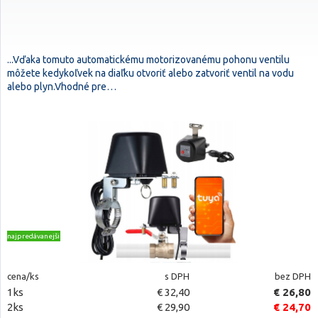
...Vďaka tomuto automatickému motorizovanému pohonu ventilu
môžete kedykoľvek na diaľku otvoriť alebo zatvoriť ventil na vodu
alebo plyn.Vhodné pre…
najpredávanejšie
cena/ks
s DPH
bez DPH
1ks
€ 32,40
€ 26,80
2ks
€ 29,90
€ 24,70