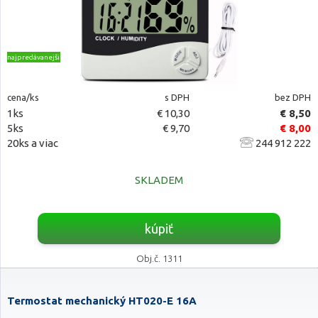
najpredávanejšie
cena/ks
s DPH
bez DPH
1ks
€ 10,30
€ 8,50
5ks
€ 9,70
€ 8,00
20ks a viac
244 912 222
SKLADEM
kúpiť
Obj.č. 1311
Termostat mechanický HT020-E 16A