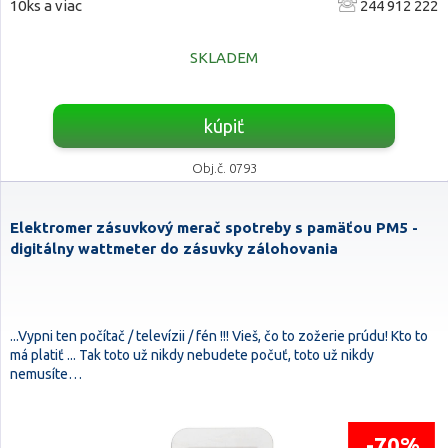
10ks a viac
244 912 222
SKLADEM
kúpiť
Obj.č. 0793
Elektromer zásuvkový merač spotreby s pamäťou PM5 -
digitálny wattmeter do zásuvky zálohovania
...Vypni ten počítač / televízii / fén !!! Vieš, čo to zožerie prúdu! Kto to
má platiť ... Tak toto už nikdy nebudete počuť, toto už nikdy
nemusíte…
-70%