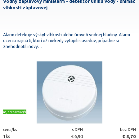
Vodný záplavový minialarm - detektor úniku vody - snímač
vlhkosti záplavovej
Alarm detekuje výskyt vlhkosti alebo úroveň vodnej hladiny. Alarm
ocenia najmä tí, ktorí už niekedy vytopili susedov, prípadne si
znehodnotili nový…
najpredávanejšie
cena/ks
s DPH
bez DPH
1ks
€ 6,90
€ 5,70