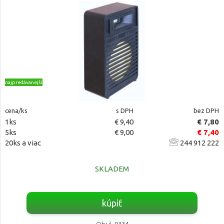
najpredávanejšie
cena/ks
s DPH
bez DPH
1ks
€ 9,40
€ 7,80
5ks
€ 9,00
€ 7,40
20ks a viac
244 912 222
SKLADEM
kúpiť