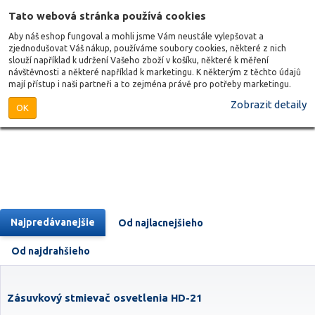
Tato webová stránka používá cookies
Aby náš eshop fungoval a mohli jsme Vám neustále vylepšovat a
zjednodušovat Váš nákup, používáme soubory cookies, některé z nich
slouží například k udržení Vašeho zboží v košíku, některé k měření
návštěvnosti a některé například k marketingu. K některým z těchto údajů
mají přístup i naši partneři a to zejména právě pro potřeby marketingu.
Zobrazit detaily
OK
Najpredávanejšie
Od najlacnejšieho
Od najdrahšieho
Zásuvkový stmievač osvetlenia HD-21