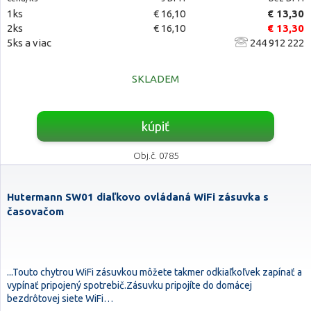
1ks
€ 16,10
€ 13,30
2ks
€ 16,10
€ 13,30
5ks a viac
244 912 222
SKLADEM
kúpiť
Obj.č. 0785
Hutermann SW01 diaľkovo ovládaná WiFi zásuvka s
časovačom
...Touto chytrou WiFi zásuvkou môžete takmer odkiaľkoľvek zapínať a
vypínať pripojený spotrebič.Zásuvku pripojíte do domácej
bezdrôtovej siete WiFi…