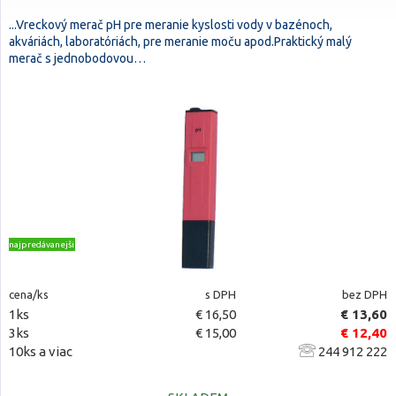
...Vreckový merač pH pre meranie kyslosti vody v bazénoch,
akváriách, laboratóriách, pre meranie moču apod.Praktický malý
merač s jednobodovou…
najpredávanejšie
cena/ks
s DPH
bez DPH
1ks
€ 16,50
€ 13,60
3ks
€ 15,00
€ 12,40
10ks a viac
244 912 222