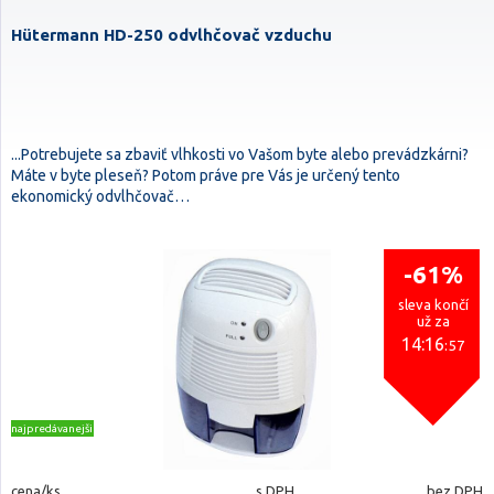
Hütermann HD-250 odvlhčovač vzduchu
...Potrebujete sa zbaviť vlhkosti vo Vašom byte alebo prevádzkárni?
Máte v byte pleseň? Potom práve pre Vás je určený tento
ekonomický odvlhčovač…
-61%
sleva končí
už za
14:16
:56
najpredávanejšie
cena/ks
s DPH
bez DPH