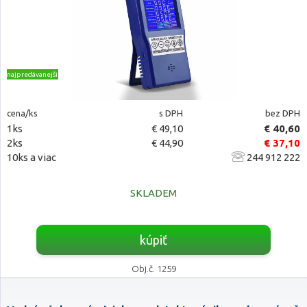
najpredávanejšie
cena/ks
s DPH
bez DPH
1ks
€ 49,10
€ 40,60
2ks
€ 44,90
€ 37,10
10ks a viac
244 912 222
SKLADEM
kúpiť
Obj.č. 1259