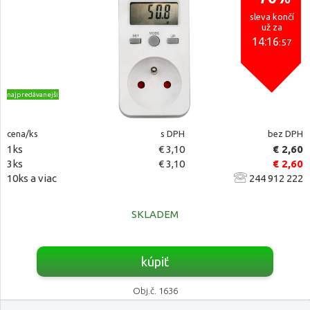
sleva končí
už za
14:16
:56
najpredávanejšie
cena/ks
s DPH
bez DPH
1ks
€ 3,10
€ 2,60
3ks
€ 3,10
€ 2,60
10ks a viac
244 912 222
SKLADEM
kúpiť
Obj.č. 1636