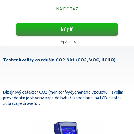
NA DOTAZ
kúpiť
Obj.č. 2197
Tester kvality ovzdušia CO2-301 (CO2, VOC, HCHO)
Dizajnový detektor CO2 (monitor 'vydychaného vzduchu'), svojím
prevedením je vhodný napr. do bytu či kancelárie, na LCD displeji
zobrazuje úroveň…