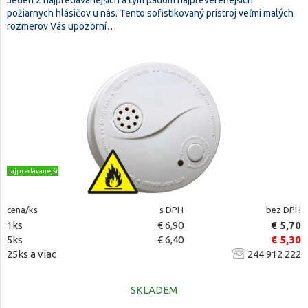
Jeden z najpredávanejších a tým pádom najpreverenejších
požiarnych hlásičov u nás. Tento sofistikovaný prístroj veľmi malých
rozmerov Vás upozorní…
najpredávanejšie
cena/ks
s DPH
bez DPH
1ks
€ 6,90
€ 5,70
5ks
€ 6,40
€ 5,30
25ks a viac
244 912 222
SKLADEM