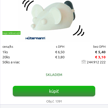
najpredávanejšie
cena/ks
s DPH
bez DPH
1ks
€ 6,50
€ 5,40
20ks
€ 3,80
€ 3,10
50ks a viac
244 912 222
SKLADEM
kúpiť
Obj.č. 1391