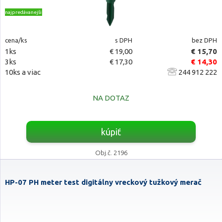
najpredávanejšie
cena/ks
s DPH
bez DPH
1ks
€ 19,00
€ 15,70
3ks
€ 17,30
€ 14,30
10ks a viac
244 912 222
NA DOTAZ
kúpiť
Obj.č. 2196
HP-07 PH meter test digitálny vreckový tužkový merač