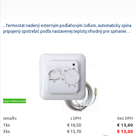
...Termostat riadený externým podlahovým čidlom, automaticky spína
pripojený spotrebič podľa nastavenej teploty.Vhodný pre spínanie…
najpredávanejšie
cena/ks
s DPH
bez DPH
1ks
€ 16,50
€ 13,60
3ks
€ 15,70
€ 13,00