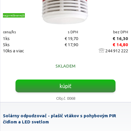
najpredávanejšie
cena/ks
s DPH
bez DPH
1ks
€ 19,70
€ 16,30
5ks
€ 17,90
€ 14,80
10ks a viac
244 912 222
SKLADEM
kúpiť
Obj.č. 0068
Solárny odpudzovač - plašič vtákov s pohybovým PIR
čidlom a LED svetlom