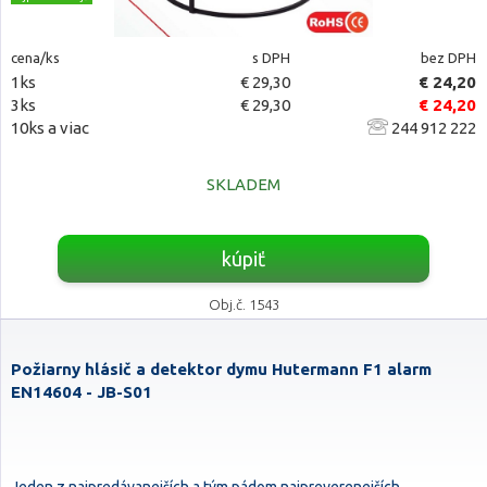
cena/ks
s DPH
bez DPH
1ks
€ 29,30
€ 24,20
3ks
€ 29,30
€ 24,20
10ks a viac
244 912 222
SKLADEM
kúpiť
Obj.č. 1543
Požiarny hlásič a detektor dymu Hutermann F1 alarm
EN14604 - JB-S01