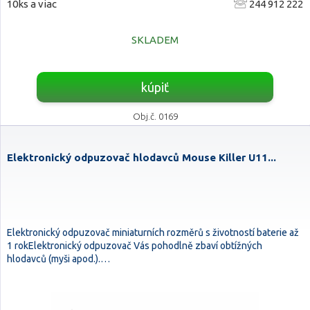
10ks a viac
244 912 222
SKLADEM
kúpiť
Obj.č. 0169
Elektronický odpuzovač hlodavců Mouse Killer U11...
Elektronický odpuzovač miniaturních rozměrů s životností baterie až
1 rokElektronický odpuzovač Vás pohodlně zbaví obtížných
hlodavců (myši apod.).…