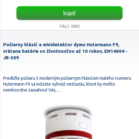
kúpiť
Obj.č. 0063
Požiarny hlásič a minidetektor dymu Hutermann F9,
vrátane batérie so životnosťou až 10 rokov, EN14604 -
JB-S09
Predíďte požiaru S moderným požiarnym hlásičom malého rozmeru
Hutermann F9 sa môžete vyhnúť nešťastiu, ktoré by mohlo
nemilosrdne zasiahnuť Vás,…