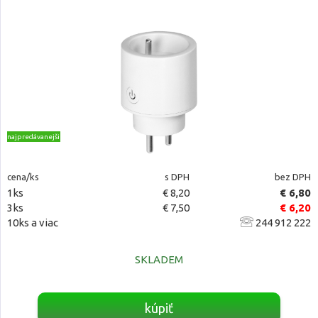
najpredávanejšie
cena/ks
s DPH
bez DPH
1ks
€ 8,20
€ 6,80
3ks
€ 7,50
€ 6,20
10ks a viac
244 912 222
SKLADEM
kúpiť