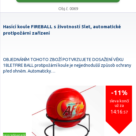
Obj.č. 0069
Hasící koule FIREBALL s životností 5let, automatické
protipožární zařízení
OBJEDNÁNÍM TOHOTO ZBOŽÍ POTVRZUJETE DOSAŽENÍ VĚKU
18LETFIRE BALL protipožární koule je nejjednodušší způsob ochrany
před ohněm. Automaticky…
-11%
sleva končí
už za
14:16
:56
najpredávanejšie