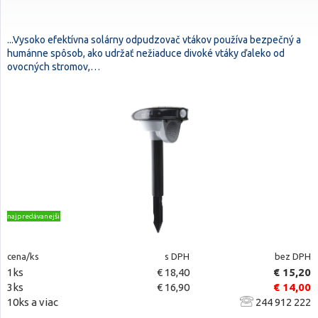
...Vysoko efektívna solárny odpudzovač vtákov používa bezpečný a
humánne spôsob, ako udržať nežiaduce divoké vtáky ďaleko od
ovocných stromov,…
najpredávanejšie
cena/ks
s DPH
bez DPH
1ks
€ 18,40
€ 15,20
3ks
€ 16,90
€ 14,00
10ks a viac
244 912 222