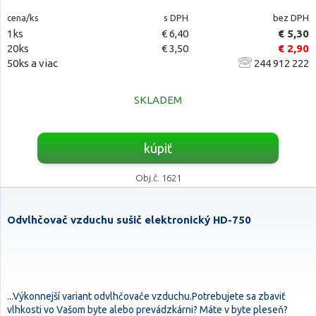
cena/ks
s DPH
bez DPH
1ks
€ 6,40
€ 5,30
20ks
€ 3,50
€ 2,90
50ks a viac
244 912 222
SKLADEM
kúpiť
Obj.č. 1621
Odvlhčovač vzduchu sušič elektronický HD-750
...Výkonnejší variant odvlhčovače vzduchu.Potrebujete sa zbaviť
vlhkosti vo Vašom byte alebo prevádzkárni? Máte v byte pleseň?