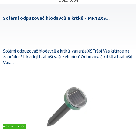
Obj.č. 0334
Solární odpuzovač hlodavců a krtků - MR12XS...
Solární odpuzovač hlodavců a krtků, varianta XSTrápí Vás krtince na
zahrádce? Likvidují hraboši Vaši zeleninu?Odpuzovač krtků a hrabošů
Vás…
najpredávanejšie