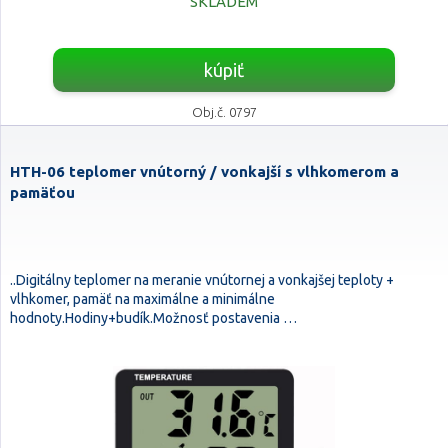
SKLADEM
kúpiť
Obj.č. 0797
HTH-06 teplomer vnútorný / vonkajší s vlhkomerom a
pamäťou
..Digitálny teplomer na meranie vnútornej a vonkajšej teploty +
vlhkomer, pamäť na maximálne a minimálne
hodnoty.Hodiny+budík.Možnosť postavenia …