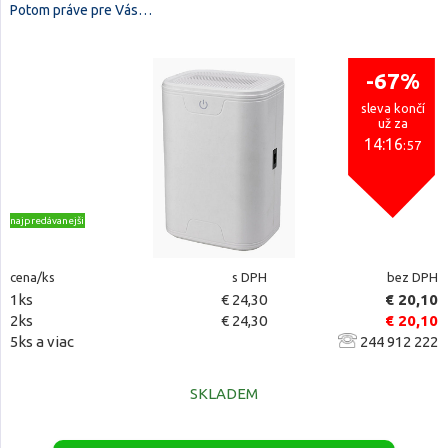
Potom práve pre Vás…
-67%
sleva končí
už za
14:16
:56
najpredávanejšie
cena/ks
s DPH
bez DPH
1ks
€ 24,30
€ 20,10
2ks
€ 24,30
€ 20,10
5ks a viac
244 912 222
SKLADEM