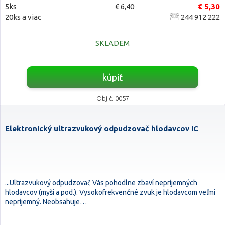
5ks
€ 6,40
€ 5,30
20ks a viac
244 912 222
SKLADEM
kúpiť
Obj.č. 0057
Elektronický ultrazvukový odpudzovač hlodavcov IC
...Ultrazvukový odpudzovač Vás pohodlne zbaví nepríjemných
hlodavcov (myši a pod.). Vysokofrekvenčné zvuk je hlodavcom veľmi
nepríjemný. Neobsahuje…