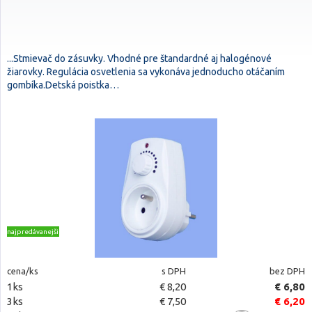
...Stmievač do zásuvky. Vhodné pre štandardné aj halogénové
žiarovky. Regulácia osvetlenia sa vykonáva jednoducho otáčaním
gombíka.Detská poistka…
najpredávanejšie
cena/ks
s DPH
bez DPH
1ks
€ 8,20
€ 6,80
3ks
€ 7,50
€ 6,20