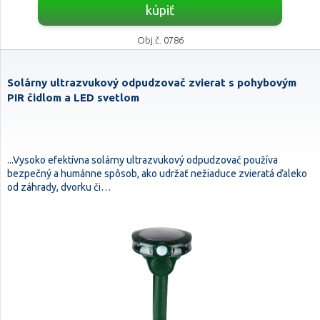
kúpiť
Obj.č. 0786
Solárny ultrazvukový odpudzovač zvierat s pohybovým
PIR čidlom a LED svetlom
...Vysoko efektívna solárny ultrazvukový odpudzovač používa
bezpečný a humánne spôsob, ako udržať nežiaduce zvieratá ďaleko
od záhrady, dvorku či…