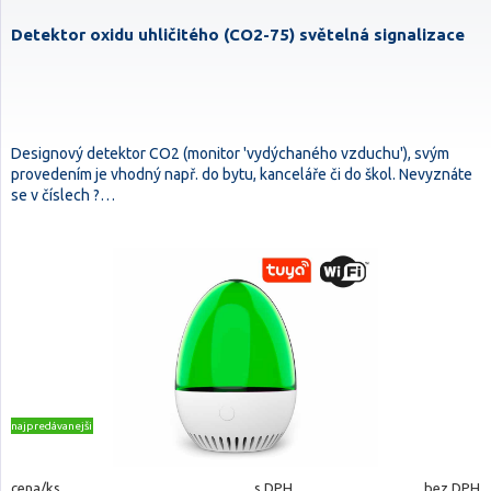
Detektor oxidu uhličitého (CO2-75) světelná signalizace
Designový detektor CO2 (monitor 'vydýchaného vzduchu'), svým
provedením je vhodný např. do bytu, kanceláře či do škol. Nevyznáte
se v číslech ?…
najpredávanejšie
cena/ks
s DPH
bez DPH