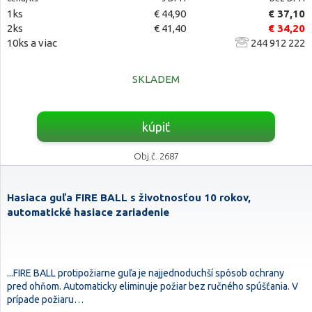
1ks
€ 44,90
€ 37,10
2ks
€ 41,40
€ 34,20
10ks a viac
244 912 222
SKLADEM
kúpiť
Obj.č. 2687
Hasiaca guľa FIRE BALL s životnosťou 10 rokov,
automatické hasiace zariadenie
...FIRE BALL protipožiarne guľa je najjednoduchší spôsob ochrany
pred ohňom. Automaticky eliminuje požiar bez ručného spúšťania. V
prípade požiaru…