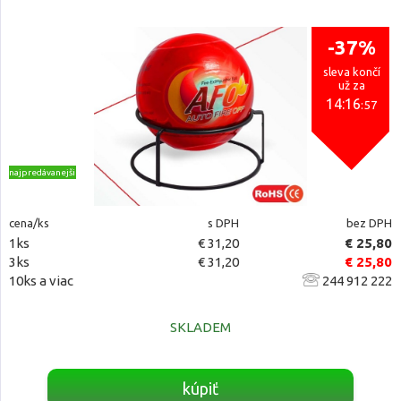
-37%
sleva končí
už za
14:16
:56
najpredávanejšie
cena/ks
s DPH
bez DPH
1ks
€ 31,20
€ 25,80
3ks
€ 31,20
€ 25,80
10ks a viac
244 912 222
SKLADEM
kúpiť