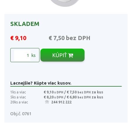
SKLADEM
€ 9,10
€ 7,50
bez DPH
KÚPIŤ
ks
Lacnejšie? Kúpte viac kusov.
1ks a viac
€ 9,10
/ € 7,50
za kus
s DPH
bez DPH
5ks a viac
€ 8,20
/ € 6,80
za kus
s DPH
bez DPH
20ks a viac
244 912 222
Obj.č. 0761