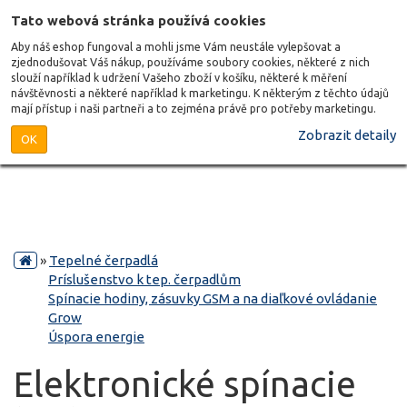
Tato webová stránka používá cookies
Aby náš eshop fungoval a mohli jsme Vám neustále vylepšovat a
zjednodušovat Váš nákup, používáme soubory cookies, některé z nich
slouží například k udržení Vašeho zboží v košíku, některé k měření
návštěvnosti a některé například k marketingu. K některým z těchto údajů
mají přístup i naši partneři a to zejména právě pro potřeby marketingu.
Zobrazit detaily
OK
»
Tepelné čerpadlá
Príslušenstvo k tep. čerpadlům
Spínacie hodiny, zásuvky GSM a na diaľkové ovládanie
Grow
Úspora energie
Elektronické spínacie