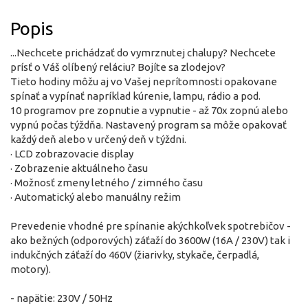
Popis
...Nechcete prichádzať do vymrznutej chalupy? Nechcete
prísť o Váš olíbený reláciu? Bojíte sa zlodejov?
Tieto hodiny môžu aj vo Vašej neprítomnosti opakovane
spínať a vypínať napríklad kúrenie, lampu, rádio a pod.
10 programov pre zopnutie a vypnutie - až 70x zopnú alebo
vypnú počas týždňa. Nastavený program sa môže opakovať
každý deň alebo v určený deň v týždni.
· LCD zobrazovacie display
· Zobrazenie aktuálneho času
· Možnosť zmeny letného / zimného času
· Automatický alebo manuálny režim
Prevedenie vhodné pre spínanie akýchkoľvek spotrebičov -
ako bežných (odporových) záťaží do 3600W (16A / 230V) tak i
indukčných záťaží do 460V (žiarivky, stykače, čerpadlá,
motory).
- napätie: 230V / 50Hz