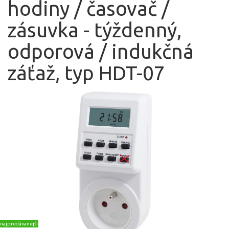
hodiny / časovač /
zásuvka - týždenný,
odporová / indukčná
záťaž, typ HDT-07
najpredávanejšie