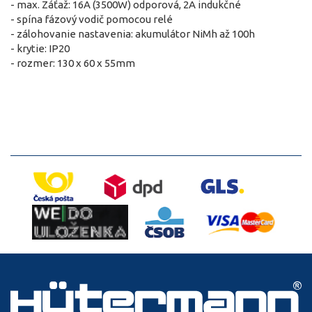
- max. Záťaž: 16A (3500W) odporová, 2A indukčné
- spína fázový vodič pomocou relé
- zálohovanie nastavenia: akumulátor NiMh až 100h
- krytie: IP20
- rozmer: 130 x 60 x 55mm