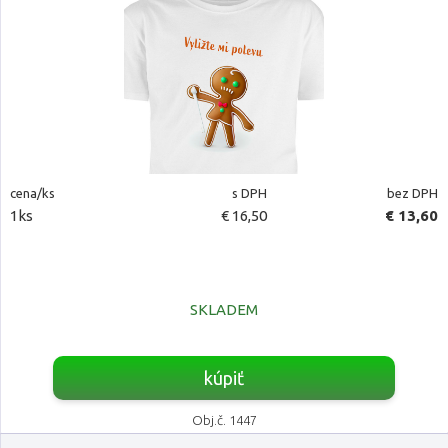
cena/ks
s DPH
bez DPH
1ks
€ 16,50
€ 13,60
SKLADEM
kúpiť
Obj.č. 1447