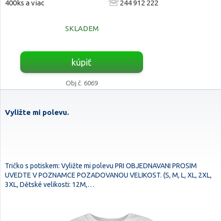
400ks a viac
244 912 222
SKLADEM
kúpiť
Obj.č. 6069
Vyližte mi polevu.
Tričko s potiskem: Vyližte mi polevu PRI OBJEDNAVANI PROSIM
UVEDTE V POZNAMCE POZADOVANOU VELIKOST. (S, M, L, XL, 2XL,
3XL, Dětské velikosti: 12M,…