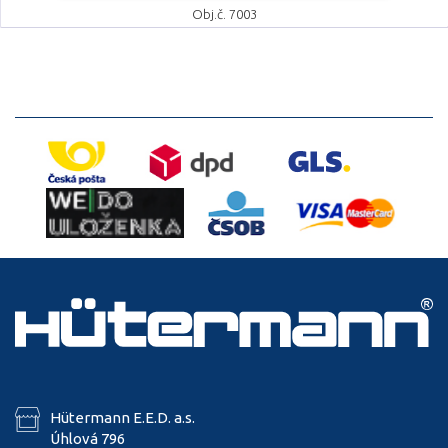
Obj.č. 7003
Hütermann E.E.D. a.s.
Úhlová 796