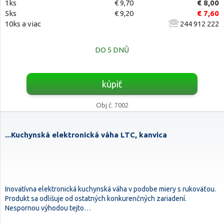
1ks
€ 9,70
€ 8,00
5ks
€ 9,20
€ 7,60
10ks a viac
244 912 222
DO 5 DNŮ
kúpiť
Obj.č. 7002
...Kuchynská elektronická váha LTC, kanvica
Inovatívna elektronická kuchynská váha v podobe miery s rukoväťou.
Produkt sa odlišuje od ostatných konkurenčných zariadení.
Nespornou výhodou tejto…