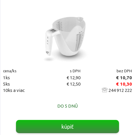
cena/ks
s DPH
bez DPH
1ks
€ 12,90
€ 10,70
5ks
€ 12,50
€ 10,30
10ks a viac
244 912 222
DO 5 DNŮ
kúpiť