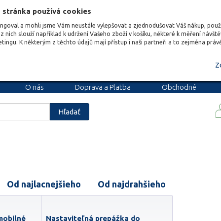
 stránka používá cookies
ungoval a mohli jsme Vám neustále vylepšovat a zjednodušovat Váš nákup, pou
z nich slouží například k udržení Vašeho zboží v košíku, některé k měření návšt
etingu. K některým z těchto údajů mají přístup i naši partneři a to zejména prá
Z
O nás
Doprava a Platba
Obchodné
podmienky
Blog
Kariéra
Hľadať
Od najlacnejšieho
Od najdrahšieho
mobilné
Nastaviteľná prepážka do