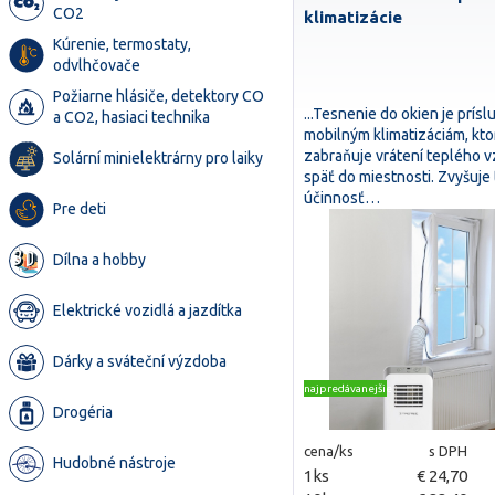
CO2
klimatizácie
Kúrenie, termostaty,
odvlhčovače
Požiarne hlásiče, detektory CO
...Tesnenie do okien je prís
a CO2, hasiaci technika
mobilným klimatizáciám, kto
zabraňuje vrátení teplého 
Solární minielektrárny pro laiky
späť do miestnosti. Zvyšuje
účinnosť…
Pre deti
Dílna a hobby
Elektrické vozidlá a jazdítka
Dárky a sváteční výzdoba
najpredávanejšie
Drogéria
cena/ks
s DPH
Hudobné nástroje
1ks
€ 24,70