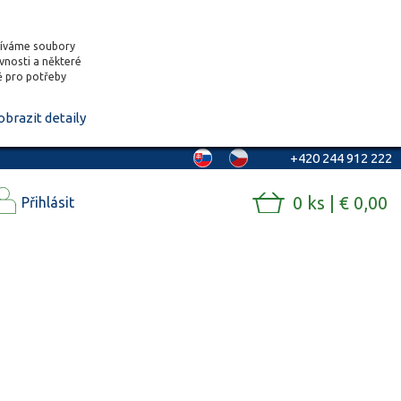
žíváme soubory
ěvnosti a některé
vě pro potřeby
obrazit detaily
+420 244 912 222
0 ks | € 0,00
Přihlásit