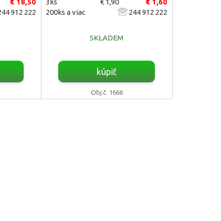
€ 18,50
3ks
€ 1,90
€ 1,60
44 912 222
200ks a viac
244 912 222
SKLADEM
kúpiť
Obj.č. 1666