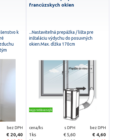
francúzskych okien
lušenstvo k
...Nastaviteľná prepážka / lišta pre
ré
inštaláciu výdychu do posuvných
vzduchu
okien.Max. dĺžka 170cm
 tým
najpredávanejšie
bez DPH
cena/ks
s DPH
bez DPH
€ 20,40
1ks
€ 5,60
€ 4,60