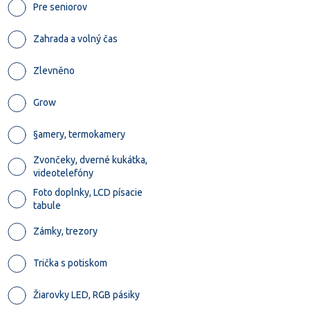
Pre seniorov
Zahrada a volný čas
Zlevněno
Grow
§amery, termokamery
Zvončeky, dverné kukátka,
videotelefóny
Foto doplnky, LCD písacie
tabule
Zámky, trezory
Trička s potiskom
Žiarovky LED, RGB pásiky