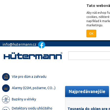
Tato webová
Aby náš eshop f
cookies, některé 
například k mark
marketingu.
OK
info@hutermann.cz
Vše pro dům a zahradu
Alarmy (GSM, požiarne, CO...)
Najpredávanejšie
Bazény a vírivky
Detektory oxidu uhličitého
Tesnenia do okien pre 