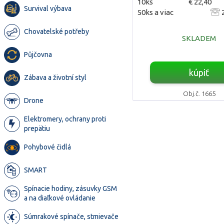
10ks
€ 22,40
Survival výbava
50ks a viac
2
Chovatelské potřeby
SKLADEM
Půjčovna
kúpiť
Zábava a životní styl
Obj.č. 1665
Drone
Elektromery, ochrany proti
prepätiu
Pohybové čidlá
SMART
Spínacie hodiny, zásuvky GSM
a na diaľkové ovládanie
Súmrakové spínače, stmievače