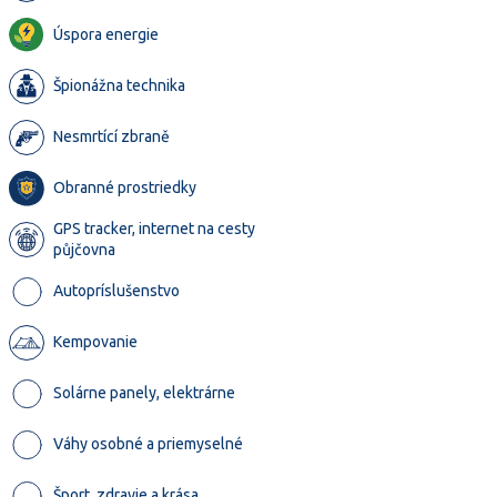
Úspora energie
Špionážna technika
Nesmrtící zbraně
Obranné prostriedky
GPS tracker, internet na cesty
půjčovna
Autopríslušenstvo
Kempovanie
Solárne panely, elektrárne
Váhy osobné a priemyselné
Šport, zdravie a krása