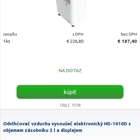
cena/ks
s DPH
bez DPH
1ks
€ 226,80
€ 187,40
NA DOTAZ
kúpiť
Obj.č. 1518
Odvlhčovač vzduchu vysoušeč elektronický HD-1010D s
objemem zásobníku 2 l a displejem