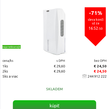
-71%
sleva končí
už za
16:52
:49
najpredávanejšie
cena/ks
s DPH
bez DPH
1ks
€ 29,60
€ 24,50
2ks
€ 29,60
€ 24,50
5ks a viac
244 912 222
SKLADEM
kúpiť