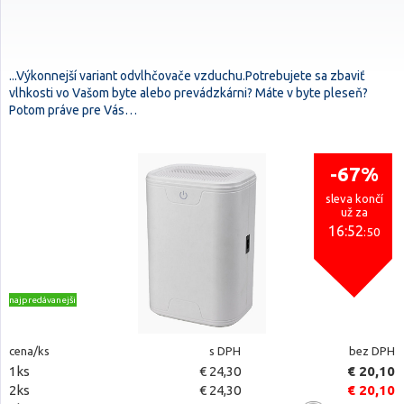
...Výkonnejší variant odvlhčovače vzduchu.Potrebujete sa zbaviť
vlhkosti vo Vašom byte alebo prevádzkárni? Máte v byte pleseň?
Potom práve pre Vás…
-67%
sleva končí
už za
16:52
:49
najpredávanejšie
cena/ks
s DPH
bez DPH
1ks
€ 24,30
€ 20,10
2ks
€ 24,30
€ 20,10