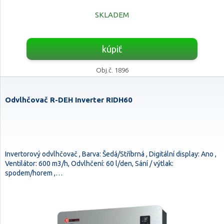
SKLADEM
kúpiť
Obj.č. 1896
Odvlhčovač R-DEH Inverter RIDH60
Invertorový odvlhčovač , Barva: Šedá/Stříbrná , Digitální display: Ano ,
Ventilátor: 600 m3/h, Odvlhčení: 60 l/den, Sání / výtlak:
spodem/horem ,…