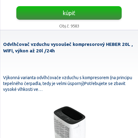
kúpiť
Obj.č. 9583
Odvlhčovač vzduchu vysoušeč kompresorový HEBER 20L ,
WiFi, výkon až 20l /24h
Výkonná varianta odvlhčovače vzduchu s kompresorem (na principu
tepelného čerpadla, tedy je velmi úsporný)Potřebujete se zbavit
vysoké vlhkosti ve…