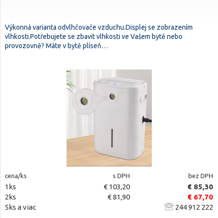
Výkonná varianta odvlhčovače vzduchu.Displej se zobrazením
vlhkosti.Potřebujete se zbavit vlhkosti ve Vašem bytě nebo
provozovně? Máte v bytě plíseň…
cena/ks
s DPH
bez DPH
1ks
€ 103,20
€ 85,30
2ks
€ 81,90
€ 67,70
5ks a viac
244 912 222