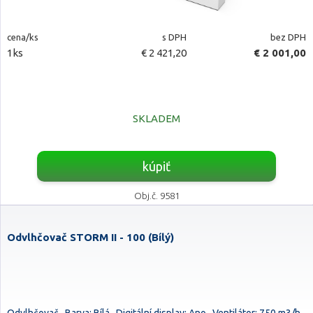
cena/ks
s DPH
bez DPH
1ks
€ 2 421,20
€ 2 001,00
SKLADEM
kúpiť
Obj.č. 9581
Odvlhčovač STORM II - 100 (Bílý)