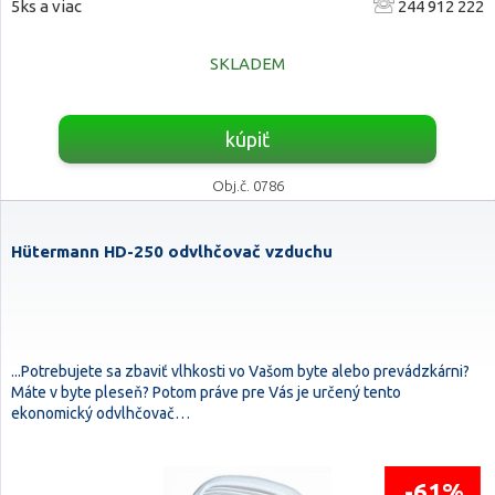
5ks a viac
244 912 222
SKLADEM
kúpiť
Obj.č. 0786
Hütermann HD-250 odvlhčovač vzduchu
...Potrebujete sa zbaviť vlhkosti vo Vašom byte alebo prevádzkárni?
Máte v byte pleseň? Potom práve pre Vás je určený tento
ekonomický odvlhčovač…
-61%