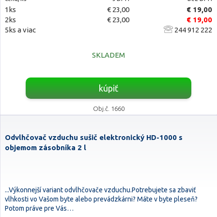
1ks
€ 23,00
€ 19,00
2ks
€ 23,00
€ 19,00
5ks a viac
244 912 222
SKLADEM
kúpiť
Obj.č. 1660
Odvlhčovač vzduchu sušič elektronický HD-1000 s
objemom zásobníka 2 l
...Výkonnejší variant odvlhčovače vzduchu.Potrebujete sa zbaviť
vlhkosti vo Vašom byte alebo prevádzkárni? Máte v byte pleseň?
Potom práve pre Vás…