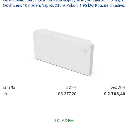
Odvlhčovač , Barva: Bílá , Digitální display: Ano , Ventilátor: 750 m3/h,
Odvlhčení: 108 l/den, Napětí: 230 V, Příkon: 1,95 kW, Použité chladivo:
…
cena/ks
s DPH
bez DPH
1ks
€ 3 277,20
€ 2 708,40
SKLADEM