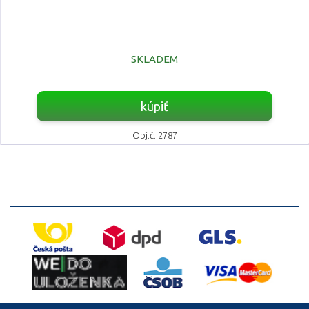
SKLADEM
kúpiť
Obj.č. 2787