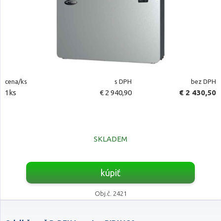
cena/ks
s DPH
bez DPH
1ks
€ 2 940,90
€ 2 430,50
SKLADEM
kúpiť
Obj.č. 2421