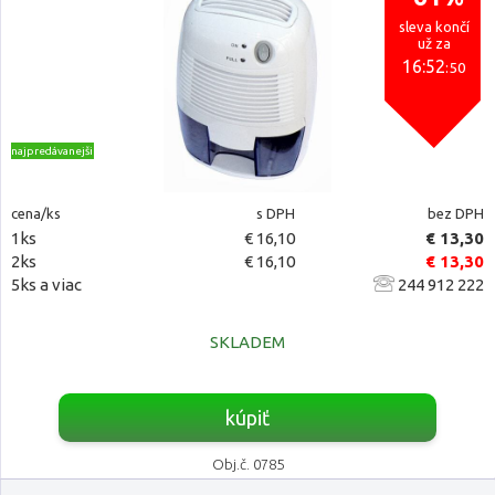
sleva končí
už za
16:52
:49
najpredávanejšie
cena/ks
s DPH
bez DPH
1ks
€ 16,10
€ 13,30
2ks
€ 16,10
€ 13,30
5ks a viac
244 912 222
SKLADEM
kúpiť
Obj.č. 0785