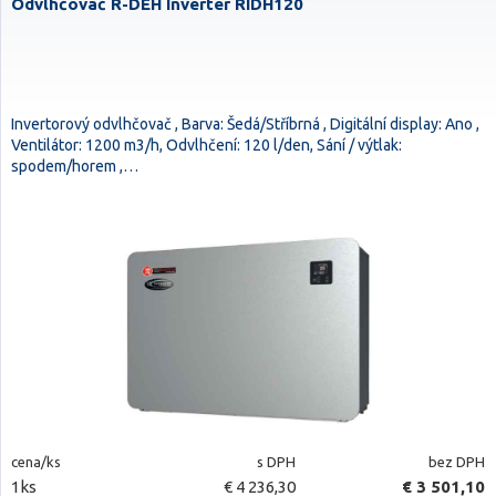
Odvlhčovač R-DEH Inverter RIDH120
Invertorový odvlhčovač , Barva: Šedá/Stříbrná , Digitální display: Ano ,
Ventilátor: 1200 m3/h, Odvlhčení: 120 l/den, Sání / výtlak:
spodem/horem ,…
cena/ks
s DPH
bez DPH
1ks
€ 4 236,30
€ 3 501,10