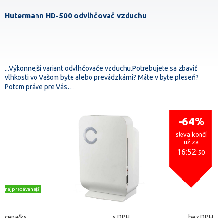
Hutermann HD-500 odvlhčovač vzduchu
...Výkonnejší variant odvlhčovače vzduchu.Potrebujete sa zbaviť
vlhkosti vo Vašom byte alebo prevádzkárni? Máte v byte pleseň?
Potom práve pre Vás…
-64%
sleva končí
už za
16:52
:49
najpredávanejšie
cena/ks
s DPH
bez DPH