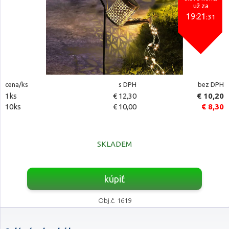
už za
19:21
:30
cena/ks
s DPH
bez DPH
1ks
€ 12,30
€ 10,20
10ks
€ 10,00
€ 8,30
SKLADEM
kúpiť
Obj.č. 1619