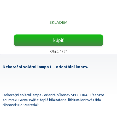
SKLADEM
kúpiť
Obj.č. 1737
Dekorační solární lampa L - orientální konev.
Dekorační solární lampa - orientální konev SPECIFIKACE'senzor
soumrakuBarva světla: teplá bíláBaterie: lithium-iontováTřída
těsnosti: IP65Materiál:…