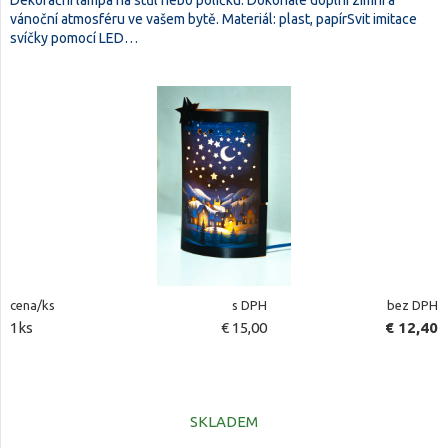
Dekorační lampa na stůl nebo poličku. Dokonale doplní zimní a
vánoční atmosféru ve vašem bytě. Materiál: plast, papírSvit imitace
svíčky pomocí LED…
cena/ks
s DPH
bez DPH
1ks
€ 15,00
€ 12,40
SKLADEM