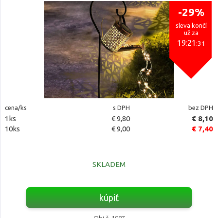
-29%
sleva končí
už za
19:21
:30
cena/ks
s DPH
bez DPH
1ks
€ 9,80
€ 8,10
10ks
€ 9,00
€ 7,40
SKLADEM
kúpiť