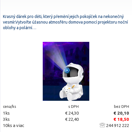
Krasný dárek pro děti, který přemění jejich pokojíček na nekonečný
vesmír.Vytvořte úžasnou atmosféru domova pomocí projektoru noční
oblohy a polární…
cena/ks
s DPH
bez DPH
1ks
€ 24,30
€ 20,10
3ks
€ 22,40
€ 18,50
10ks a viac
244 912 222