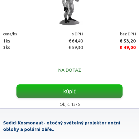
cena/ks
s DPH
bez DPH
1ks
€ 64,40
€ 53,20
3ks
€ 59,30
€ 49,00
NA DOTAZ
kúpiť
Obj.č. 1376
Sedící Kosmonaut- otočný světelný projektor noční
oblohy a polární záře..