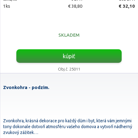
1ks
€ 38,80
€ 32,10
SKLADEM
kúpiť
Obj.č. 25011
Zvonkohra - podzim.
Zvonkohra, krásná dekorace pro každý dům i byt, která vám jemnými
tony dokonale dotvoří atmosféru vašeho domova a vytvoří nádherný
zvukový zážitek…