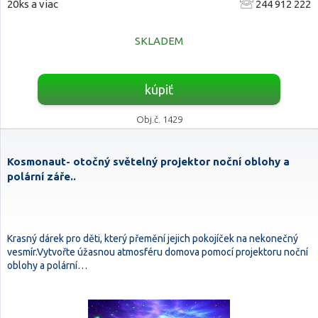
20ks a viac
244 912 222
SKLADEM
kúpiť
Obj.č. 1429
Kosmonaut- otočný světelný projektor noční oblohy a
polární záře..
Krasný dárek pro děti, který přemění jejich pokojíček na nekonečný
vesmír.Vytvořte úžasnou atmosféru domova pomocí projektoru noční
oblohy a polární…