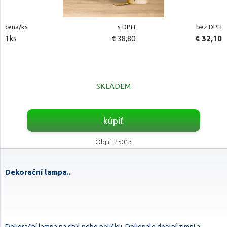
cena/ks
s DPH
bez DPH
1ks
€ 38,80
€ 32,10
SKLADEM
kúpiť
Obj.č. 25013
Dekorační lampa..