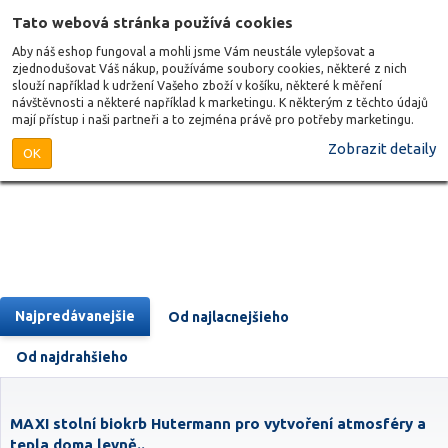
Tato webová stránka používá cookies
Aby náš eshop fungoval a mohli jsme Vám neustále vylepšovat a
zjednodušovat Váš nákup, používáme soubory cookies, některé z nich
slouží například k udržení Vašeho zboží v košíku, některé k měření
návštěvnosti a některé například k marketingu. K některým z těchto údajů
mají přístup i naši partneři a to zejména právě pro potřeby marketingu.
Zobrazit detaily
OK
Najpredávanejšie
Od najlacnejšieho
Od najdrahšieho
MAXI stolní biokrb Hutermann pro vytvoření atmosféry a
tepla doma levně..