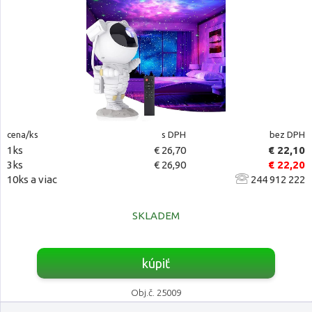
cena/ks
s DPH
bez DPH
1ks
€ 26,70
€ 22,10
3ks
€ 26,90
€ 22,20
10ks a viac
244 912 222
SKLADEM
kúpiť
Obj.č. 25009