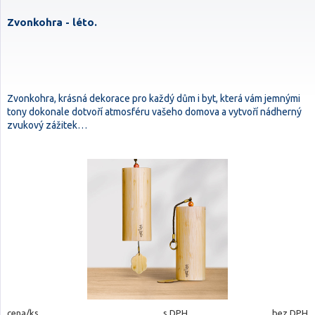
Zvonkohra - léto.
Zvonkohra, krásná dekorace pro každý dům i byt, která vám jemnými
tony dokonale dotvoří atmosféru vašeho domova a vytvoří nádherný
zvukový zážitek…
cena/ks
s DPH
bez DPH