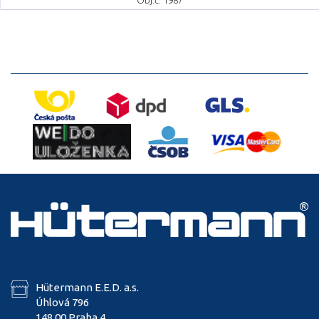
Obj.č. 1987
Hütermann E.E.D. a.s.
Úhlová 796
148 00 Praha 4