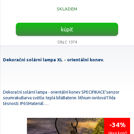
SKLADEM
kúpiť
Obj.č. 1374
Dekorační solární lampa XL - orientální konev.
Dekorační solární lampa - orientální konev SPECIFIKACE'senzor
soumrakuBarva světla: teplá bíláBaterie: lithium-iontováTřída
těsnosti: IP65Materiál:…
-34%
sleva končí