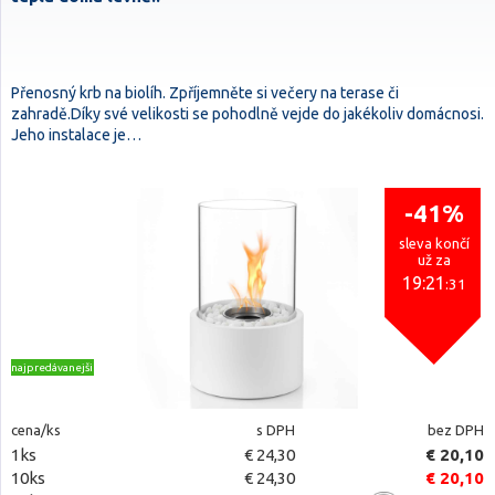
Přenosný krb na biolíh. Zpříjemněte si večery na terase či
zahradě.Díky své velikosti se pohodlně vejde do jakékoliv domácnosi.
Jeho instalace je…
-41%
sleva končí
už za
19:21
:30
najpredávanejšie
cena/ks
s DPH
bez DPH
1ks
€ 24,30
€ 20,10
10ks
€ 24,30
€ 20,10