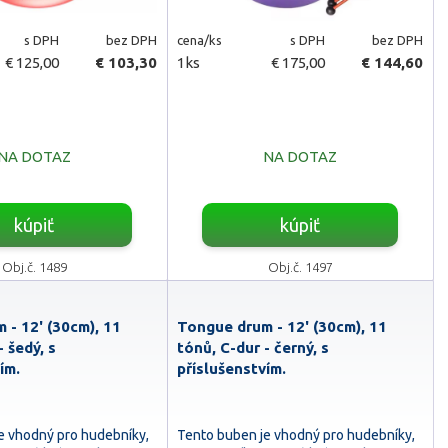
s DPH
bez DPH
cena/ks
s DPH
bez DPH
€ 125,00
€ 103,30
1ks
€ 175,00
€ 144,60
NA DOTAZ
NA DOTAZ
kúpiť
kúpiť
Obj.č. 1489
Obj.č. 1497
 - 12' (30cm), 11
Tongue drum - 12' (30cm), 11
- šedý, s
tónů, C-dur - černý, s
ím.
příslušenstvím.
e vhodný pro hudebníky,
Tento buben je vhodný pro hudebníky,