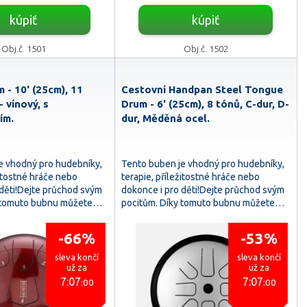
kúpiť
kúpiť
Obj.č. 1501
Obj.č. 1502
 - 10' (25cm), 11
Cestovní Handpan Steel Tongue
- vínový, s
Drum - 6' (25cm), 8 tónů, C-dur, D-
ím.
dur, Měděná ocel.
e vhodný pro hudebníky,
Tento buben je vhodný pro hudebníky,
žitostné hráče nebo
terapie, příležitostné hráče nebo
 děti!Dejte průchod svým
dokonce i pro děti!Dejte průchod svým
y tomuto bubnu můžete…
pocitům. Díky tomuto bubnu můžete…
-66%
-53%
sleva končí
sleva končí
už za
už za
7:07
7:07
:58
:58