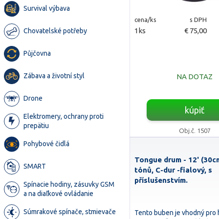
Survival výbava
cena/ks
s DPH
1ks
€ 75,00
Chovatelské potřeby
Půjčovna
Zábava a životní styl
NA DOTAZ
Drone
kúpiť
Elektromery, ochrany proti
prepätiu
Obj.č. 1507
Pohybové čidlá
Tongue drum - 12' (30cm
SMART
tónů, C-dur -fialový, s
příslušenstvím.
Spínacie hodiny, zásuvky GSM
a na diaľkové ovládanie
Súmrakové spínače, stmievače
Tento buben je vhodný pro 