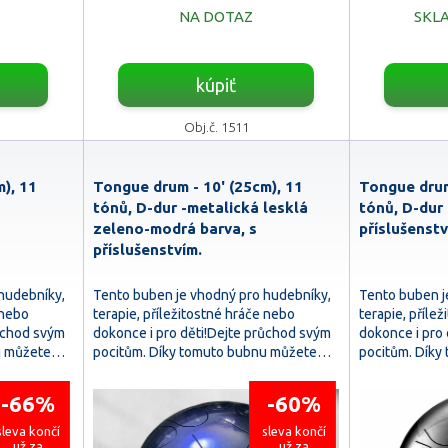
NA DOTAZ
SKLA
kúpiť
Obj.č. 1511
), 11
Tongue drum - 10' (25cm), 11
Tongue drum
tónů, D-dur -metalická lesklá
tónů, D-dur 
zeleno-modrá barva, s
příslušenstv
příslušenstvím.
hudebníky,
Tento buben je vhodný pro hudebníky,
Tento buben j
 nebo
terapie, příležitostné hráče nebo
terapie, příle
růchod svým
dokonce i pro děti!Dejte průchod svým
dokonce i pro
nu můžete…
pocitům. Díky tomuto bubnu můžete…
pocitům. Dík
-66%
-60%
sleva končí
sleva končí
už za
už za