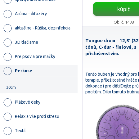
kúpiť
Aróma - difuzéry
Obj.č. 1498
aktuálne - Rúška, dezinfekcia
Tongue drum - 12,5' (32
3D tlačiarne
tónů, C-dur - fialová, s
příslušenstvím.
Pre psov a pre mačky
Perkuse
Tento buben je vhodný pro 
terapie, příležitostné hráče
dokonce i pro děti!Dejte p
30cm
pocitům. Díky tomuto bub
Plážové deky
Relax a vše proti stresu
Textil