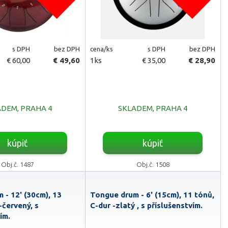
s DPH
bez DPH
cena/ks
s DPH
bez DPH
€ 60,00
€ 49,60
1ks
€ 35,00
€ 28,90
DEM, PRAHA 4
SKLADEM, PRAHA 4
kúpiť
kúpiť
Obj.č. 1487
Obj.č. 1508
 - 12' (30cm), 13
Tongue drum - 6' (15cm), 11 tónů,
-červený, s
C-dur -zlatý , s příslušenstvím.
ím.