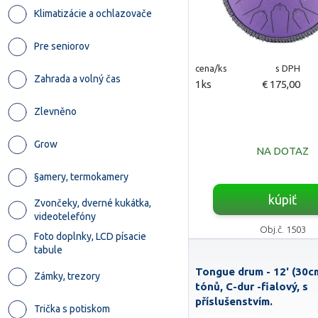
Klimatizácie a ochlazovače
Pre seniorov
cena/ks
s DPH
Zahrada a volný čas
1ks
€ 175,00
Zlevněno
Grow
NA DOTAZ
§amery, termokamery
kúpiť
Zvončeky, dverné kukátka,
videotelefóny
Obj.č. 1503
Foto doplnky, LCD písacie
tabule
Tongue drum - 12' (30cm
Zámky, trezory
tónů, C-dur -fialový, s
příslušenstvím.
Trička s potiskom