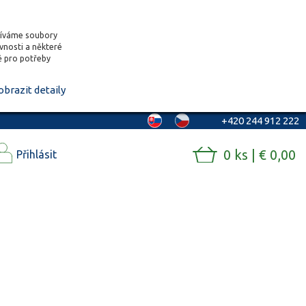
žíváme soubory
ěvnosti a některé
vě pro potřeby
obrazit detaily
+420 244 912 222
0 ks | € 0,00
Přihlásit