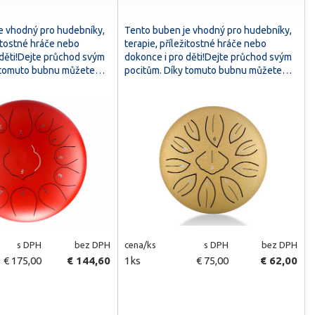
e vhodný pro hudebníky,
Tento buben je vhodný pro hudebníky,
žitostné hráče nebo
terapie, příležitostné hráče nebo
 děti!Dejte průchod svým
dokonce i pro děti!Dejte průchod svým
y tomuto bubnu můžete…
pocitům. Díky tomuto bubnu můžete…
s DPH
bez DPH
cena/ks
s DPH
bez DPH
€ 175,00
€ 144,60
1ks
€ 75,00
€ 62,00