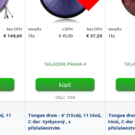
bez DPH
cena/ks
s DPH
bez DPH
cena/ks
€ 144,60
1ks
€ 45,00
€ 37,20
1ks
SKLADEM, PRAHA 4
SKLA
kúpiť
Obj.č. 1504
), 11
Tongue drum - 6' (15cm), 11 tónů,
Tongue drum
C-dur -tyrkysový , s
tónů, C-dur 
příslušenstvím.
příslušenstv