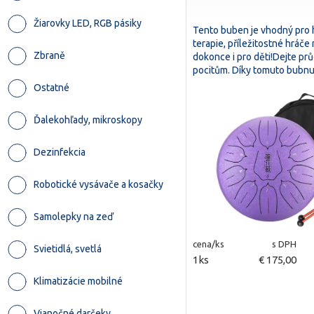
Žiarovky LED, RGB pásiky
Tento buben je vhodný pro 
terapie, příležitostné hráče
Zbraně
dokonce i pro děti!Dejte p
pocitům. Díky tomuto bub
Ostatné
Ďalekohľady, mikroskopy
Dezinfekcia
Robotické vysávače a kosačky
Samolepky na zeď
cena/ks
s DPH
Svietidlá, svetlá
1ks
€ 175,00
Klimatizácie mobilné
Vianočné darčeky