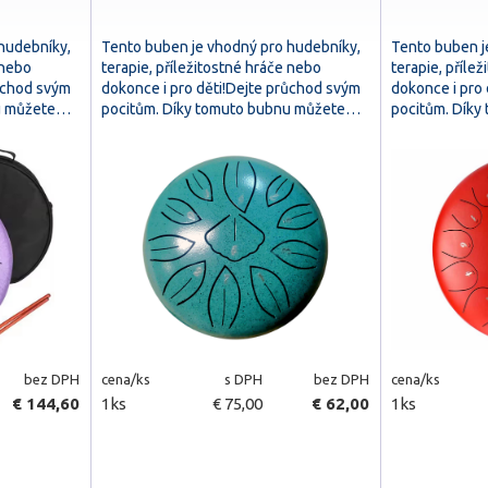
hudebníky,
Tento buben je vhodný pro hudebníky,
Tento buben j
 nebo
terapie, příležitostné hráče nebo
terapie, příle
růchod svým
dokonce i pro děti!Dejte průchod svým
dokonce i pro
nu můžete…
pocitům. Díky tomuto bubnu můžete…
pocitům. Dík
bez DPH
cena/ks
s DPH
bez DPH
cena/ks
€ 144,60
1ks
€ 75,00
€ 62,00
1ks