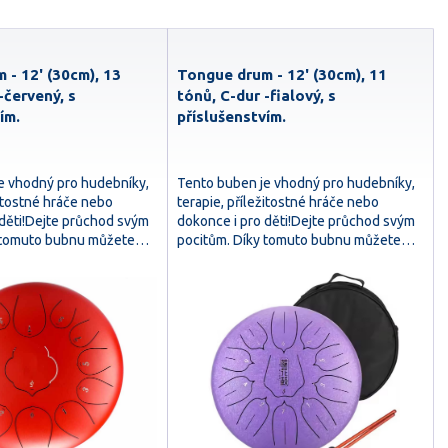
 - 12' (30cm), 13
Tongue drum - 12' (30cm), 11
-červený, s
tónů, C-dur -fialový, s
ím.
příslušenstvím.
e vhodný pro hudebníky,
Tento buben je vhodný pro hudebníky,
žitostné hráče nebo
terapie, příležitostné hráče nebo
 děti!Dejte průchod svým
dokonce i pro děti!Dejte průchod svým
y tomuto bubnu můžete…
pocitům. Díky tomuto bubnu můžete…