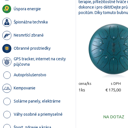
terapie, příležitostné hráče
dokonce i pro děti!Dejte p
Úspora energie
pocitům. Díky tomuto bub
Špionážna technika
Nesmrtící zbraně
Obranné prostriedky
GPS tracker, internet na cesty
půjčovna
Autopríslušenstvo
cena/ks
s DPH
Kempovanie
1ks
€ 175,00
Solárne panely, elektrárne
Váhy osobné a priemyselné
NA DOTAZ
Šport, zdravie a krása