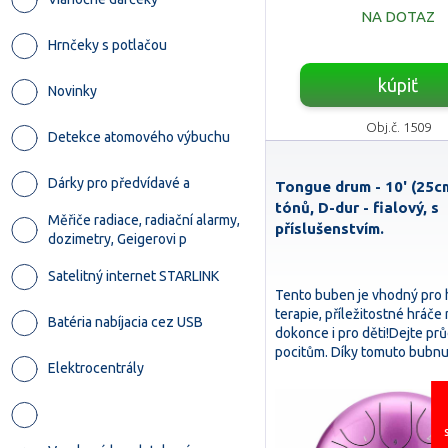
NA DOTAZ
Hrnčeky s potlačou
kúpiť
Novinky
Obj.č. 1509
Detekce atomového výbuchu
Dárky pro předvídavé a
Tongue drum - 10' (25cm
tónů, D-dur - fialový, s
Měřiče radiace, radiační alarmy,
příslušenstvím.
dozimetry, Geigerovi p
Satelitný internet STARLINK
Tento buben je vhodný pro 
terapie, příležitostné hráče
Batéria nabíjacia cez USB
dokonce i pro děti!Dejte p
pocitům. Díky tomuto bub
Elektrocentrály