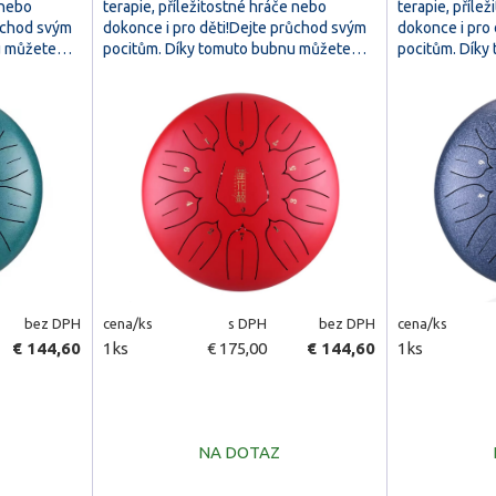
 nebo
terapie, příležitostné hráče nebo
terapie, příle
růchod svým
dokonce i pro děti!Dejte průchod svým
dokonce i pro
nu můžete…
pocitům. Díky tomuto bubnu můžete…
pocitům. Dík
bez DPH
cena/ks
s DPH
bez DPH
cena/ks
€ 144,60
1ks
€ 175,00
€ 144,60
1ks
NA DOTAZ