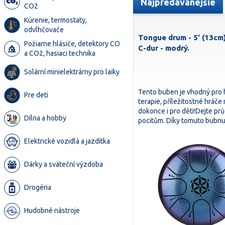
Najpredávanejšie
CO2
Kúrenie, termostaty,
odvlhčovače
Tongue drum - 5' (13cm)
Požiarne hlásiče, detektory CO
C-dur - modrý.
a CO2, hasiaci technika
Solární minielektrárny pro laiky
Tento buben je vhodný pro 
Pre deti
terapie, příležitostné hráče
dokonce i pro děti!Dejte p
Dílna a hobby
pocitům. Díky tomuto bub
Elektrické vozidlá a jazdítka
Dárky a sváteční výzdoba
Drogéria
Hudobné nástroje