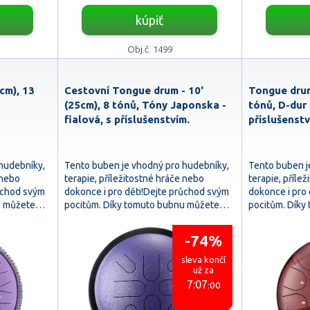
kúpiť
Obj.č. 1499
cm), 13
Cestovní Tongue drum - 10'
Tongue drum
(25cm), 8 tónů, Tóny Japonska -
tónů, D-dur 
fialová, s příslušenstvím.
příslušenstv
hudebníky,
Tento buben je vhodný pro hudebníky,
Tento buben j
 nebo
terapie, příležitostné hráče nebo
terapie, příle
růchod svým
dokonce i pro děti!Dejte průchod svým
dokonce i pro
nu můžete…
pocitům. Díky tomuto bubnu můžete…
pocitům. Dík
-74%
sleva končí
už za
7:07
:58