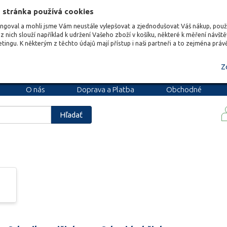
 stránka používá cookies
ungoval a mohli jsme Vám neustále vylepšovat a zjednodušovat Váš nákup, pou
z nich slouží například k udržení Vašeho zboží v košíku, některé k měření návšt
etingu. K některým z těchto údajů mají přístup i naši partneři a to zejména prá
Z
O nás
Doprava a Platba
Obchodné
podmienky
Blog
Kariéra
Hľadať