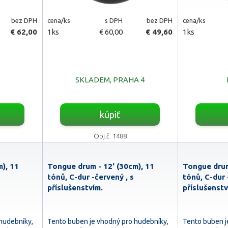
bez DPH
cena/ks
s DPH
bez DPH
cena/ks
€ 62,00
1ks
€ 60,00
€ 49,60
1ks
SKLADEM, PRAHA 4
kúpiť
Obj.č. 1488
), 11
Tongue drum - 12' (30cm), 11
Tongue drum
tónů, C-dur -červený , s
tónů, C-dur 
příslušenstvím.
příslušenstv
hudebníky,
Tento buben je vhodný pro hudebníky,
Tento buben j