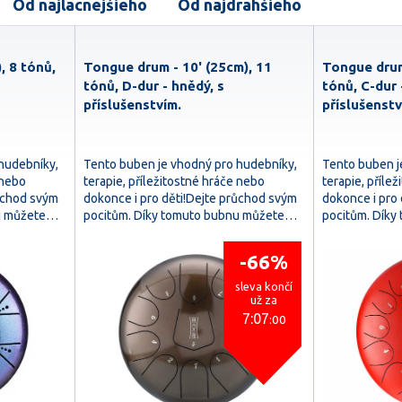
Od najlacnejšieho
Od najdrahšieho
, 8 tónů,
Tongue drum - 10' (25cm), 11
Tongue drum
tónů, D-dur - hnědý, s
tónů, C-dur 
příslušenstvím.
příslušenstv
hudebníky,
Tento buben je vhodný pro hudebníky,
Tento buben j
 nebo
terapie, příležitostné hráče nebo
terapie, příle
růchod svým
dokonce i pro děti!Dejte průchod svým
dokonce i pro
nu můžete…
pocitům. Díky tomuto bubnu můžete…
pocitům. Dík
-66%
sleva končí
už za
7:07
:58