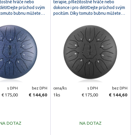
žitostné hráče nebo
terapie, příležitostné hráče nebo
 děti!Dejte průchod svým
dokonce i pro děti!Dejte průchod svým
y tomuto bubnu můžete…
pocitům. Díky tomuto bubnu můžete…
s DPH
bez DPH
cena/ks
s DPH
bez DPH
€ 175,00
€ 144,60
1ks
€ 175,00
€ 144,60
NA DOTAZ
NA DOTAZ