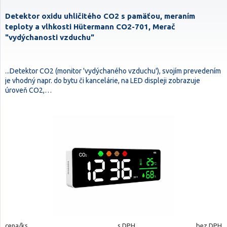
Detektor oxidu uhličitého CO2 s pamäťou, meraním
teploty a vlhkosti Hütermann CO2-701, Merač
"vydýchanosti vzduchu"
...Detektor CO2 (monitor 'vydýchaného vzduchu'), svojím prevedením
je vhodný napr. do bytu či kancelárie, na LED displeji zobrazuje
úroveň CO2,…
cena/ks
s DPH
bez DPH