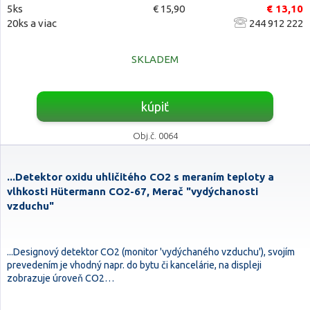
5ks
€ 15,90
€ 13,10
20ks a viac
244 912 222
SKLADEM
kúpiť
Obj.č. 0064
...Detektor oxidu uhličitého CO2 s meraním teploty a
vlhkosti Hütermann CO2-67, Merač "vydýchanosti
vzduchu"
...Designový detektor CO2 (monitor 'vydýchaného vzduchu'), svojím
prevedením je vhodný napr. do bytu či kancelárie, na displeji
zobrazuje úroveň CO2…