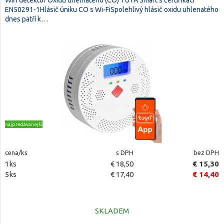
Wifi detektor Oxidu uhelnatého (CO) TUYA Smart s certifikací
EN50291-1Hlásič úniku CO s Wi-FiSpolehlivý hlásič oxidu uhlenatého
dnes patří k…
najpredávanejšie
cena/ks
s DPH
bez DPH
1ks
€ 18,50
€ 15,30
5ks
€ 17,40
€ 14,40
SKLADEM