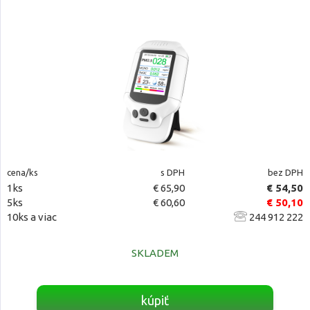
cena/ks
s DPH
bez DPH
1ks
€ 65,90
€ 54,50
5ks
€ 60,60
€ 50,10
10ks a viac
244 912 222
SKLADEM
kúpiť