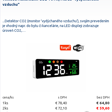
vzduchu"
...Detektor CO2 (monitor 'vydýchaného vzduchu'), svojím prevedením
je vhodný napr. do bytu či kancelárie, na LED displeji zobrazuje
úroveň CO2,…
cena/ks
s DPH
bez DPH
1ks
€ 78,40
€ 64,80
2ks
€ 72,10
€ 59,60