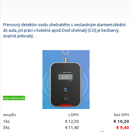
Přenosný detektor oxidu uhelnatého s vestavěným alarmem.Ideální
do auta, při práci v kotelně apod.Oxid uhelnatý (CO) je bezbarvý,
značně jedovatý…
najpredávanejšie
cena/ks
s DPH
bez DPH
1ks
€ 12,30
€ 10,20
3ks
€ 11,40
€ 9,40