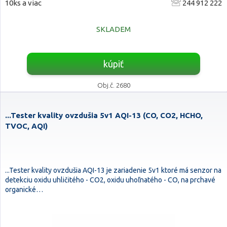
10ks a viac
244 912 222
SKLADEM
kúpiť
Obj.č. 2680
...Tester kvality ovzdušia 5v1 AQI-13 (CO, CO2, HCHO,
TVOC, AQI)
...Tester kvality ovzdušia AQI-13 je zariadenie 5v1 ktoré má senzor na
detekciu oxidu uhličitého - CO2, oxidu uhoľnatého - CO, na prchavé
organické…