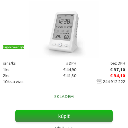
najpredávanejšie
cena/ks
s DPH
bez DPH
1ks
€ 44,90
€ 37,10
2ks
€ 41,30
€ 34,10
10ks a viac
244 912 222
SKLADEM
kúpiť