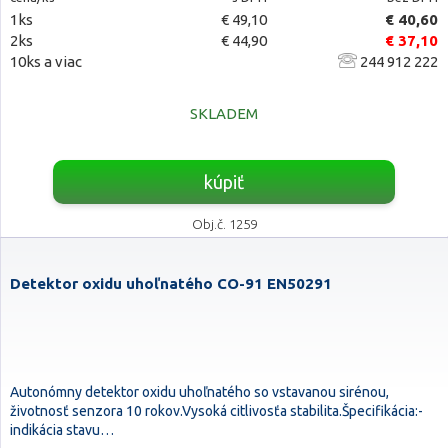
1ks
€ 49,10
€ 40,60
2ks
€ 44,90
€ 37,10
10ks a viac
244 912 222
SKLADEM
kúpiť
Obj.č. 1259
Detektor oxidu uhoľnatého CO-91 EN50291
Autonómny detektor oxidu uhoľnatého so vstavanou sirénou,
životnosť senzora 10 rokov.Vysoká citlivosťa stabilita.Špecifikácia:-
indikácia stavu…