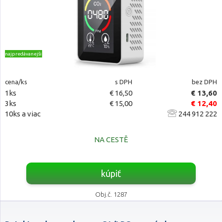
najpredávanejšie
cena/ks
s DPH
bez DPH
1ks
€ 16,50
€ 13,60
3ks
€ 15,00
€ 12,40
10ks a viac
244 912 222
NA CESTĚ
kúpiť
Obj.č. 1287