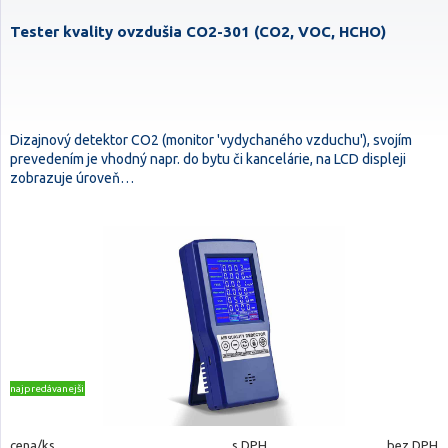
Tester kvality ovzdušia CO2-301 (CO2, VOC, HCHO)
Dizajnový detektor CO2 (monitor 'vydychaného vzduchu'), svojím
prevedením je vhodný napr. do bytu či kancelárie, na LCD displeji
zobrazuje úroveň…
najpredávanejšie
cena/ks
s DPH
bez DPH