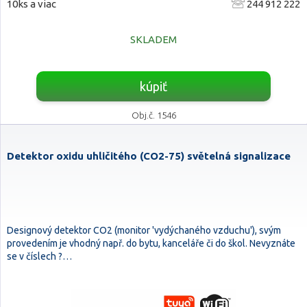
10ks a viac
244 912 222
SKLADEM
kúpiť
Obj.č. 1546
Detektor oxidu uhličitého (CO2-75) světelná signalizace
Designový detektor CO2 (monitor 'vydýchaného vzduchu'), svým
provedením je vhodný např. do bytu, kanceláře či do škol. Nevyznáte
se v číslech ?…