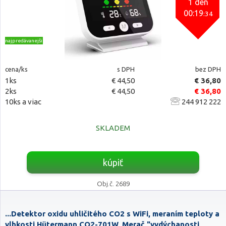
1 den
00:19
:33
najpredávanejšie
cena/ks
s DPH
bez DPH
1ks
€ 44,50
€ 36,80
2ks
€ 44,50
€ 36,80
10ks a viac
244 912 222
SKLADEM
kúpiť
Obj.č. 2689
...Detektor oxidu uhličitého CO2 s WiFi, meraním teploty a
vlhkosti Hütermann CO2-701W, Merač "vydýchanosti