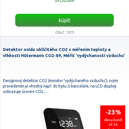
SKLADEM
kúpiť
Obj.č. 1375
Detektor oxidu uhličitého CO2 s měřením teploty a
vlhkosti Hütermann CO2-89, Měřič 'vydýchanosti vzduchu'
Designový detektor CO2 (monitor 'vydýchaného vzduchu'), svým
provedením je vhodný např. do bytu či kanceláře, na LCD displeji
zobrazuje úroveň CO2,…
-23%
sleva končí
už za