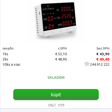
cena/ks
s DPH
bez DPH
1ks
€ 53,10
€ 43,90
2ks
€ 48,90
€ 40,40
10ks a viac
244 912 222
SKLADEM
kúpiť
Obj.č. 1355