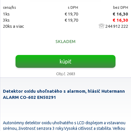
cena/ks
s DPH
bez DPH
1ks
€ 19,70
€ 16,30
3ks
€ 19,70
€ 16,30
20ks a viac
244 912 222
SKLADEM
kúpiť
Obj.č. 2683
Detektor oxidu uhoľnatého s alarmom, hlásič Hutermann
ALARM CO-602 EN50291
Autonómny detektor oxidu uhoľnatého s LCD displejom a vstavanou
sirénou, životnosť senzora 3 roky.Vysoká citlivosť a stabilita. Veľkou