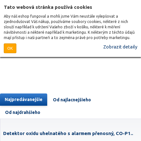
Tato webová stránka používá cookies
Aby náš eshop fungoval a mohli jsme Vám neustále vylepšovat a
zjednodušovat Váš nákup, používáme soubory cookies, některé z nich
slouží například k udržení Vašeho zboží v košíku, některé k měření
návštěvnosti a některé například k marketingu. K některým z těchto údajů
mají přístup i naši partneři a to zejména právě pro potřeby marketingu.
Zobrazit detaily
OK
Najpredávanejšie
Od najlacnejšieho
Od najdrahšieho
Detektor oxidu uhelnatého s alarmem přenosný, CO-P1..