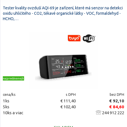
Tester kvality ovzduší AQI-69 je zařízení, které má senzor na detekci
oxidu uhličitého - CO2, těkavé organické látky - VOC, formaldehyd -
HCHO,…
najpredávanejšie
cena/ks
s DPH
bez DPH
1ks
€ 111,40
€ 92,10
5ks
€ 102,40
€ 84,60
10ks a viac
244 912 222