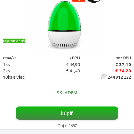
najpredávanejšie
cena/ks
s DPH
bez DPH
1ks
€ 44,90
€ 37,10
2ks
€ 41,40
€ 34,20
10ks a viac
244 912 222
SKLADEM
kúpiť
Obj.č. 2687