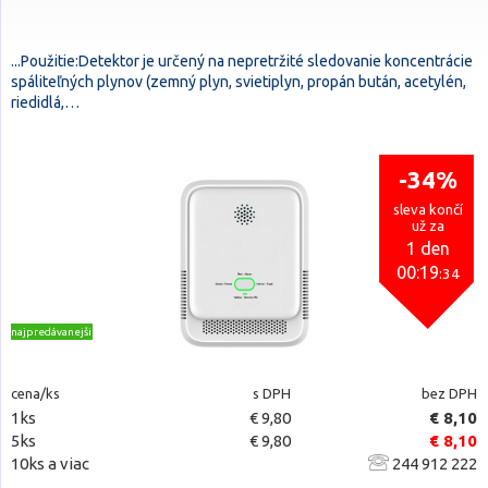
...Použitie:Detektor je určený na nepretržité sledovanie koncentrácie
spáliteľných plynov (zemný plyn, svietiplyn, propán bután, acetylén,
riedidlá,…
-34%
sleva končí
už za
1 den
00:19
:33
najpredávanejšie
cena/ks
s DPH
bez DPH
1ks
€ 9,80
€ 8,10
5ks
€ 9,80
€ 8,10
10ks a viac
244 912 222