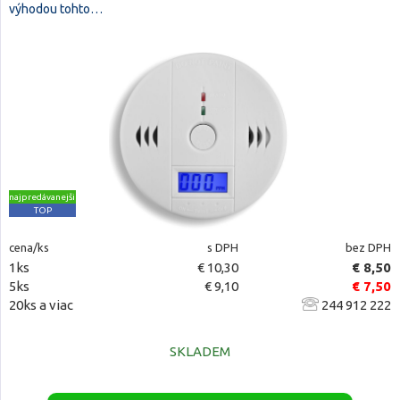
výhodou tohto…
najpredávanejšie
TOP
cena/ks
s DPH
bez DPH
1ks
€ 10,30
€ 8,50
5ks
€ 9,10
€ 7,50
20ks a viac
244 912 222
SKLADEM