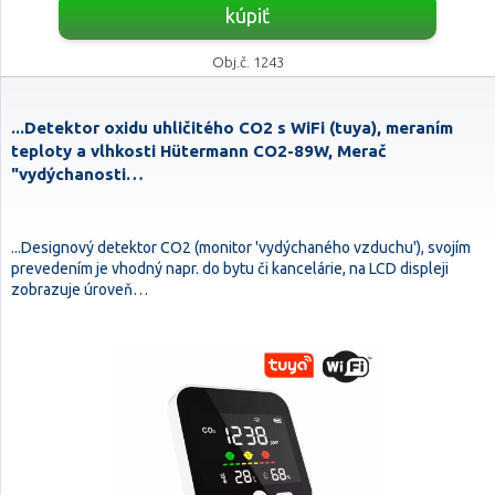
kúpiť
Obj.č. 1243
...Detektor oxidu uhličitého CO2 s WiFi (tuya), meraním
teploty a vlhkosti Hütermann CO2-89W, Merač
"vydýchanosti…
...Designový detektor CO2 (monitor 'vydýchaného vzduchu'), svojím
prevedením je vhodný napr. do bytu či kancelárie, na LCD displeji
zobrazuje úroveň…