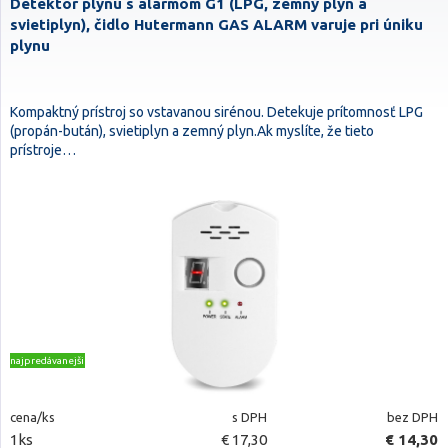
Detektor plynu s alarmom G1 (LPG, zemný plyn a
svietiplyn), čidlo Hutermann GAS ALARM varuje pri úniku
plynu
Kompaktný prístroj so vstavanou sirénou. Detekuje prítomnosť LPG
(propán-bután), svietiplyn a zemný plyn.Ak myslíte, že tieto
prístroje…
najpredávanejšie
cena/ks
s DPH
bez DPH
1ks
€ 17,30
€ 14,30