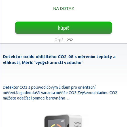
NA DOTAZ
kúpiť
Obj.č. 1292
Detektor oxidu uhličitého CO2-08 s měřením teploty a
vlhkosti, Měřič 'vydýchanosti vzduchu'
Detektor CO2 s polovodičovým čidlem pro orientační
měření.Nejjednodušší varianta měřiče CO2.Zvýšenou hladinu CO2
můžete odečíst i pomocí barevného…