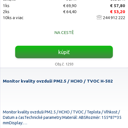
1ks
€ 69,90
€ 57,80
2ks
€ 64,40
€ 53,20
10ks a viac
244 912 222
NA CESTĚ
kúpiť
Obj.č. 1293
Monitor kvality ovzduši PM2.5 / HCHO / TVOC H-502
Monitor kvality ovzduši PM2.5 / HCHO / TVOC / Teplota / Vlhkost /
Datum a časTechnické parametry:Materiál: ABSRozměr: 155*87*35
mmDisplay:…