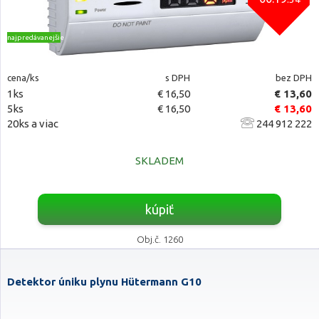
najpredávanejšie
cena/ks
s DPH
bez DPH
1ks
€ 16,50
€ 13,60
5ks
€ 16,50
€ 13,60
20ks a viac
244 912 222
SKLADEM
kúpiť
Obj.č. 1260
Detektor úniku plynu Hütermann G10