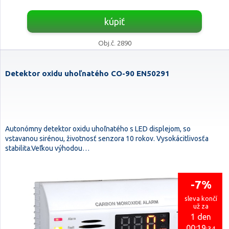
kúpiť
Obj.č. 2890
Detektor oxidu uhoľnatého CO-90 EN50291
Autonómny detektor oxidu uhoľnatého s LED displejom, so
vstavanou sirénou, životnosť senzora 10 rokov. Vysokácitlivosťa
stabilita.Veľkou výhodou…
-7%
sleva končí
už za
1 den
00:19
:33