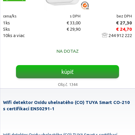
cena/ks
s DPH
bez DPH
1ks
€ 33,00
€ 27,30
5ks
€ 29,90
€ 24,70
10ks a viac
244 912 222
NA DOTAZ
kúpiť
Obj.č. 1344
Wifi detektor Oxidu uhelnatého (CO) TUYA Smart CO-210
s certifikací EN50291-1