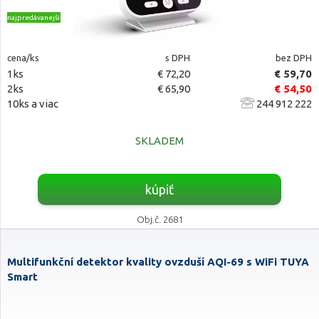
najpredávanejšie
cena/ks
s DPH
bez DPH
1ks
€ 72,20
€ 59,70
2ks
€ 65,90
€ 54,50
10ks a viac
244 912 222
SKLADEM
kúpiť
Obj.č. 2681
Multifunkční detektor kvality ovzduší AQI-69 s WiFi TUYA
Smart