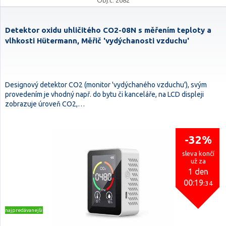
Obj.č. 2682
Detektor oxidu uhličitého CO2-08N s měřením teploty a
vlhkosti Hütermann, Měřič 'vydýchanosti vzduchu'
Designový detektor CO2 (monitor 'vydýchaného vzduchu'), svým
provedením je vhodný např. do bytu či kanceláře, na LCD displeji
zobrazuje úroveň CO2,…
-32%
sleva končí
už za
1 den
00:19
:33
najpredávanejšie