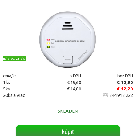
najpredávanejšie
cena/ks
s DPH
bez DPH
1ks
€ 15,60
€ 12,90
5ks
€ 14,80
€ 12,20
20ks a viac
244 912 222
SKLADEM
kúpiť