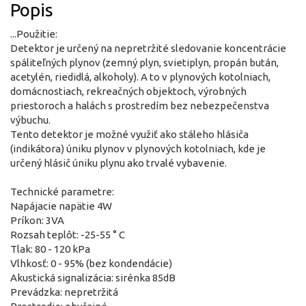
Popis
...Použitie:
Detektor je určený na nepretržité sledovanie koncentrácie
spáliteľných plynov (zemný plyn, svietiplyn, propán bután,
acetylén, riedidlá, alkoholy). A to v plynových kotolniach,
domácnostiach, rekreačných objektoch, výrobných
priestoroch a halách s prostredím bez nebezpečenstva
výbuchu.
Tento detektor je možné využiť ako stáleho hlásiča
(indikátora) úniku plynov v plynových kotolniach, kde je
určený hlásič úniku plynu ako trvalé vybavenie.
Technické parametre:
Napájacie napätie 4W
Príkon: 3VA
Rozsah teplôt: -25-55 ° C
Tlak: 80 - 120 kPa
Vlhkosť: 0 - 95% (bez kondendácie)
Akustická signalizácia: sirénka 85dB
Prevádzka: nepretržitá