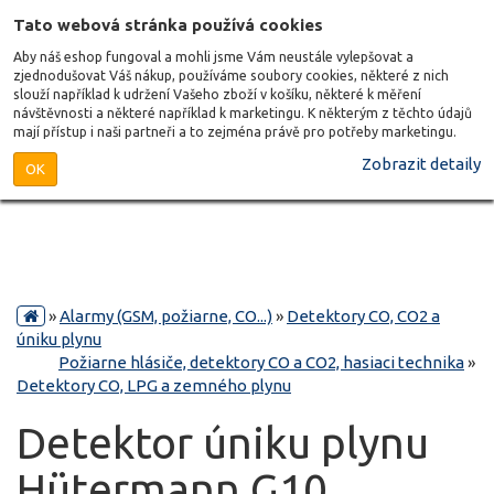
Tato webová stránka používá cookies
Aby náš eshop fungoval a mohli jsme Vám neustále vylepšovat a
zjednodušovat Váš nákup, používáme soubory cookies, některé z nich
slouží například k udržení Vašeho zboží v košíku, některé k měření
návštěvnosti a některé například k marketingu. K některým z těchto údajů
mají přístup i naši partneři a to zejména právě pro potřeby marketingu.
Zobrazit detaily
OK
»
Alarmy (GSM, požiarne, CO...)
»
Detektory CO, CO2 a
úniku plynu
Požiarne hlásiče, detektory CO a CO2, hasiaci technika
»
Detektory CO, LPG a zemného plynu
Detektor úniku plynu
Hütermann G10