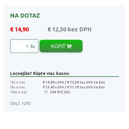
NA DOTAZ
€ 14,90
€ 12,30
bez DPH
KÚPIŤ
ks
Lacnejšie? Kúpte viac kusov.
1ks a viac
€ 14,90
/ € 12,30
za kus
s DPH
bez DPH
5ks a viac
€ 13,40
/ € 11,10
za kus
s DPH
bez DPH
10ks a viac
244 912 222
Obj.č. 1292