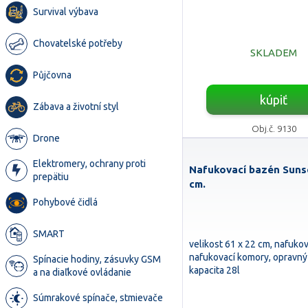
Survival výbava
Chovatelské potřeby
SKLADEM
Půjčovna
kúpiť
Zábava a životní styl
Obj.č. 9130
Drone
Elektromery, ochrany proti
Nafukovací bazén Sunse
prepätiu
cm.
Pohybové čidlá
SMART
velikost 61 x 22 cm, nafukov
nafukovací komory, opravný 
Spínacie hodiny, zásuvky GSM
kapacita 28l
a na diaľkové ovládanie
Súmrakové spínače, stmievače