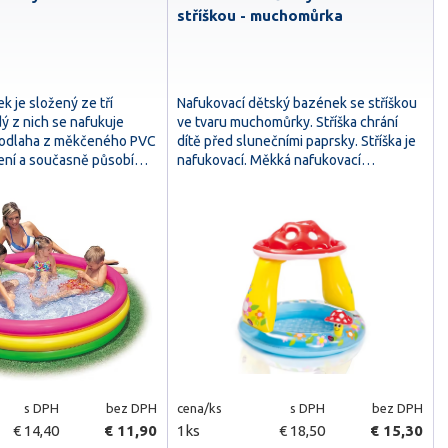
stříškou - muchomůrka
 je složený ze tří
Nafukovací dětský bazének se stříškou
ý z nich se nafukuje
ve tvaru muchomůrky. Stříška chrání
Podlaha z měkčeného PVC
dítě před slunečními paprsky. Stříška je
ení a současně působí…
nafukovací. Měkká nafukovací…
s DPH
bez DPH
cena/ks
s DPH
bez DPH
€ 14,40
€ 11,90
1ks
€ 18,50
€ 15,30