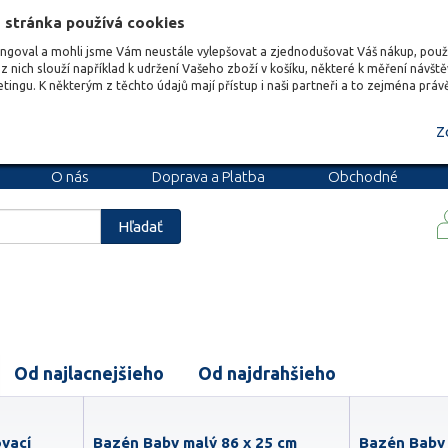
 stránka používá cookies
ungoval a mohli jsme Vám neustále vylepšovat a zjednodušovat Váš nákup, pou
z nich slouží například k udržení Vašeho zboží v košíku, některé k měření návšt
etingu. K některým z těchto údajů mají přístup i naši partneři a to zejména prá
Z
O nás
Doprava a Platba
Obchodné
podmienky
Blog
Kariéra
Hľadať
Od najlacnejšieho
Od najdrahšieho
vací
Bazén Baby malý 86 x 25 cm
Bazén Baby 