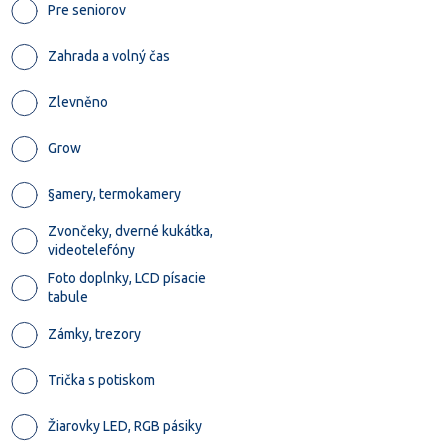
Pre seniorov
Zahrada a volný čas
Zlevněno
Grow
§amery, termokamery
Zvončeky, dverné kukátka,
videotelefóny
Foto doplnky, LCD písacie
tabule
Zámky, trezory
Trička s potiskom
Žiarovky LED, RGB pásiky