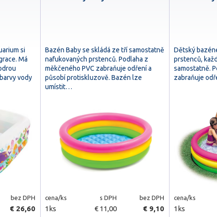
arium si
Bazén Baby se skládá ze tří samostatně
Dětský bazének
egrace. Má
nafukovaných prstenců. Podlaha z
prstenců, každ
modrou
měkčeného PVC zabraňuje odření a
samostatně. 
 barvy vody
působí protiskluzově. Bazén lze
zabraňuje odř
umístit…
bez DPH
cena/ks
s DPH
bez DPH
cena/ks
€ 26,60
1ks
€ 11,00
€ 9,10
1ks