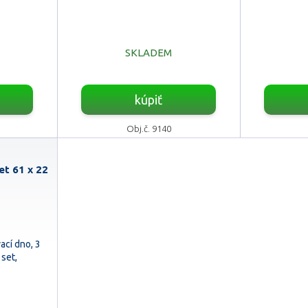
SKLADEM
kúpiť
Obj.č. 9140
t 61 x 22
ací dno, 3
set,