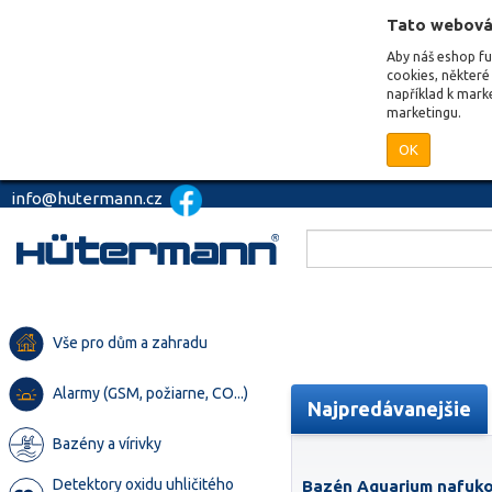
Tato webová
Aby náš eshop f
cookies, některé 
například k mark
marketingu.
OK
info@hutermann.cz
Vše pro dům a zahradu
Alarmy (GSM, požiarne, CO...)
Najpredávanejšie
Bazény a vírivky
Detektory oxidu uhličitého
Bazén Aquarium nafuko