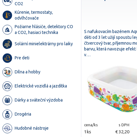
CO2
Kúrenie, termostaty,
odvlhčovače
Požiarne hlásiče, detektory CO
S nafukovacím bazénem Aqu
a CO2, hasiaci technika
děti od 3 let užijí spoustu l
čtvercový tvar, příjemnou 
Solární minielektrárny pro laiky
barvu, která navozuje efekt
v…
Pre deti
Dílna a hobby
Elektrické vozidlá a jazdítka
Dárky a sváteční výzdoba
Drogéria
cena/ks
s DPH
Hudobné nástroje
1ks
€ 32,20