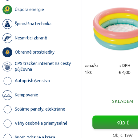
Úspora energie
Špionážna technika
Nesmrtící zbraně
Obranné prostriedky
GPS tracker, internet na cesty
cena/ks
s DPH
půjčovna
1ks
€ 4,00
Autopríslušenstvo
Kempovanie
SKLADEM
Solárne panely, elektrárne
kúpiť
Váhy osobné a priemyselné
Obj.č. 1997
Šport, zdravie a krása