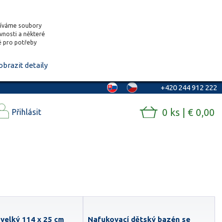
žíváme soubory
ěvnosti a některé
vě pro potřeby
obrazit detaily
+420 244 912 222
0 ks | € 0,00
Přihlásit
velký 114 x 25 cm
Nafukovací dětský bazén se