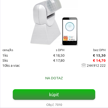
cena/ks
s DPH
bez DPH
1ks
€ 18,50
€ 15,30
5ks
€ 17,80
€ 14,70
10ks a viac
244 912 222
NA DOTAZ
kúpiť
Obj.č. 7010