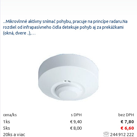
...Mikrovlnné aktívny snímač pohybu, pracuje na princípe radaru.Na
rozdiel od infrapasívneho čidla detekuje pohyb aj za prekážkami
(okná, dvere ..),…
cena/ks
s DPH
bez DPH
1ks
€ 9,40
€ 7,80
5ks
€ 8,00
€ 6,60
20ks a viac
244 912 222