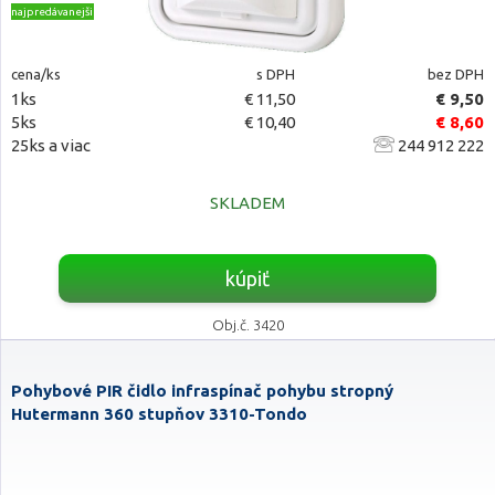
najpredávanejšie
cena/ks
s DPH
bez DPH
1ks
€ 11,50
€ 9,50
5ks
€ 10,40
€ 8,60
25ks a viac
244 912 222
SKLADEM
kúpiť
Obj.č. 3420
Pohybové PIR čidlo infraspínač pohybu stropný
Hutermann 360 stupňov 3310-Tondo