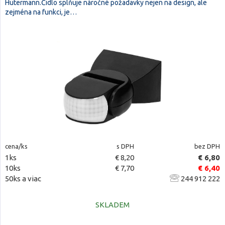
Hütermann.Čidlo splňuje náročné požadavky nejen na design, ale
zejména na funkci, je…
cena/ks
s DPH
bez DPH
1ks
€ 8,20
€ 6,80
10ks
€ 7,70
€ 6,40
50ks a viac
244 912 222
SKLADEM