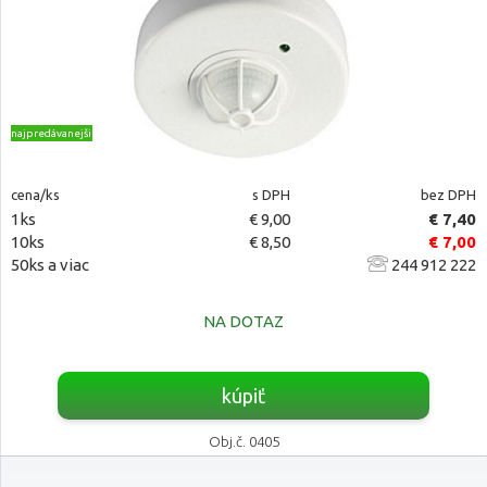
najpredávanejšie
cena/ks
s DPH
bez DPH
1ks
€ 9,00
€ 7,40
10ks
€ 8,50
€ 7,00
50ks a viac
244 912 222
NA DOTAZ
kúpiť
Obj.č. 0405