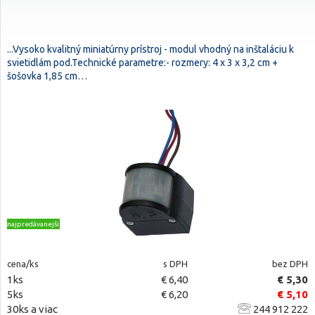
...Vysoko kvalitný miniatúrny prístroj - modul vhodný na inštaláciu k
svietidlám pod.Technické parametre:- rozmery: 4 x 3 x 3,2 cm +
šošovka 1,85 cm…
najpredávanejšie
cena/ks
s DPH
bez DPH
1ks
€ 6,40
€ 5,30
5ks
€ 6,20
€ 5,10
30ks a viac
244 912 222