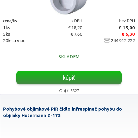
cena/ks
s DPH
bez DPH
1ks
€ 18,20
€ 15,00
5ks
€ 7,60
€ 6,30
20ks a viac
244 912 222
SKLADEM
kúpiť
Obj.č. 3327
Pohybové objímkové PIR čidlo infraspínač pohybu do
objímky Hutermann Z-173