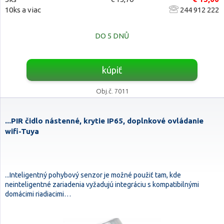
10ks a viac
244 912 222
DO 5 DNŮ
kúpiť
Obj.č. 7011
...PIR čidlo nástenné, krytie IP65, doplnkové ovládanie
wifi-Tuya
...Inteligentný pohybový senzor je možné použiť tam, kde
neinteligentné zariadenia vyžadujú integráciu s kompatibilnými
domácimi riadiacimi…