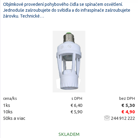
Objímkové provedení pohybového čidla se spínačem osvětlení.
Jednoduše zašroubujete do svítidla a do infraspínače zašroubujete
žárovku. Technické…
cena/ks
s DPH
bez DPH
1ks
€ 6,40
€ 5,30
10ks
€ 5,90
€ 4,90
50ks a viac
244 912 222
SKLADEM