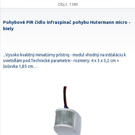
Obj.č. 1189
Pohybové PIR čidlo infraspínač pohybu Hutermann micro -
biely
...Vysoko kvalitný miniatúrny prístroj - modul vhodný na inštaláciu k
svietidlám pod.Technické parametre:- rozmery: 4 x 3 x 3,2 cm +
šošovka 1,85 cm…