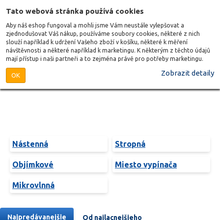
Tato webová stránka používá cookies
Aby náš eshop fungoval a mohli jsme Vám neustále vylepšovat a
zjednodušovat Váš nákup, používáme soubory cookies, některé z nich
slouží například k udržení Vašeho zboží v košíku, některé k měření
návštěvnosti a některé například k marketingu. K některým z těchto údajů
mají přístup i naši partneři a to zejména právě pro potřeby marketingu.
Zobrazit detaily
OK
Nástenná
Stropná
Objímkové
Miesto vypínača
Mikrovlnná
Najpredávanejšie
Od najlacnejšieho