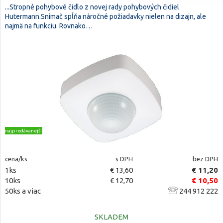
...Stropné pohybové čidlo z novej rady pohybových čidiel
Hutermann.Snímač spĺňa náročné požiadavky nielen na dizajn, ale
najmä na funkciu. Rovnako…
najpredávanejšie
cena/ks
s DPH
bez DPH
1ks
€ 13,60
€ 11,20
10ks
€ 12,70
€ 10,50
50ks a viac
244 912 222
SKLADEM