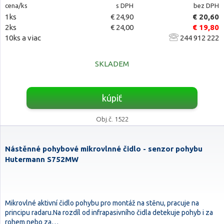
cena/ks
s DPH
bez DPH
1ks
€ 24,90
€ 20,60
2ks
€ 24,00
€ 19,80
10ks a viac
244 912 222
SKLADEM
kúpiť
Obj.č. 1522
Nástěnné pohybové mikrovlnné čidlo - senzor pohybu
Hutermann S752MW
Mikrovlné aktivní čidlo pohybu pro montáž na stěnu, pracuje na
principu radaru.Na rozdíl od infrapasivního čidla detekuje pohyb i za
rohem nebo za…