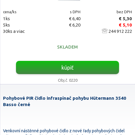
cena/ks
s DPH
bez DPH
1ks
€ 6,40
€ 5,30
5ks
€ 6,20
€ 5,10
30ks a viac
244 912 222
SKLADEM
kúpiť
Obj.č. 0220
Pohybové PIR čidlo infraspínač pohybu Hütermann 3540
Basso černé
Venkovní nástěnné pohybové čidlo z nové řady pohybových čidel