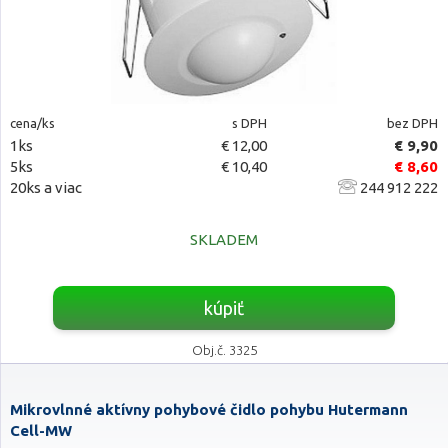
cena/ks
s DPH
bez DPH
1ks
€ 12,00
€ 9,90
5ks
€ 10,40
€ 8,60
20ks a viac
244 912 222
SKLADEM
kúpiť
Obj.č. 3325
Mikrovlnné aktívny pohybové čidlo pohybu Hutermann
Cell-MW