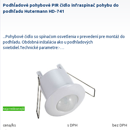
Podhĺadové pohybové PIR čidlo infraspínač pohybu do
podhľadu Hutermann HD-741
...Pohybové čidlo so spínačom osvetlenia v prevedení pre montáž do
podhľadu. Obdobná inštalácia ako u podhľadových
svietidiel.Technické parametre:-…
najpredávanejšie
cena/ks
s DPH
bez DPH