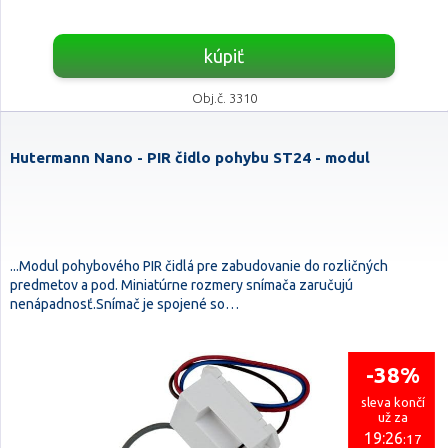
kúpiť
Obj.č. 3310
Hutermann Nano - PIR čidlo pohybu ST24 - modul
...Modul pohybového PIR čidlá pre zabudovanie do rozličných
predmetov a pod. Miniatúrne rozmery snímača zaručujú
nenápadnosť.Snímač je spojené so…
-38%
sleva končí
už za
19:26
:16