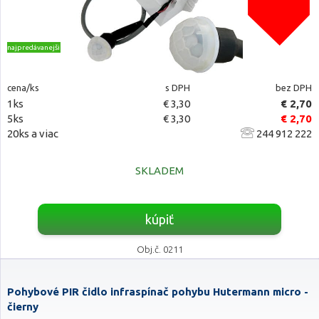
najpredávanejšie
cena/ks
s DPH
bez DPH
1ks
€ 3,30
€ 2,70
5ks
€ 3,30
€ 2,70
20ks a viac
244 912 222
SKLADEM
kúpiť
Obj.č. 0211
Pohybové PIR čidlo infraspínač pohybu Hutermann micro -
čierny