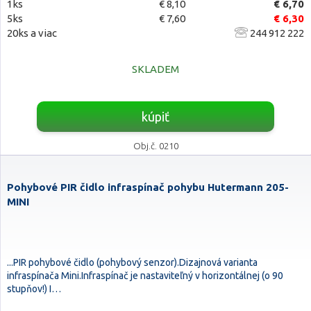
1ks
€ 8,10
€ 6,70
5ks
€ 7,60
€ 6,30
20ks a viac
244 912 222
SKLADEM
kúpiť
Obj.č. 0210
Pohybové PIR čidlo infraspínač pohybu Hutermann 205-
MINI
...PIR pohybové čidlo (pohybový senzor).Dizajnová varianta
infraspínača Mini.Infraspínač je nastaviteľný v horizontálnej (o 90
stupňov!) I…