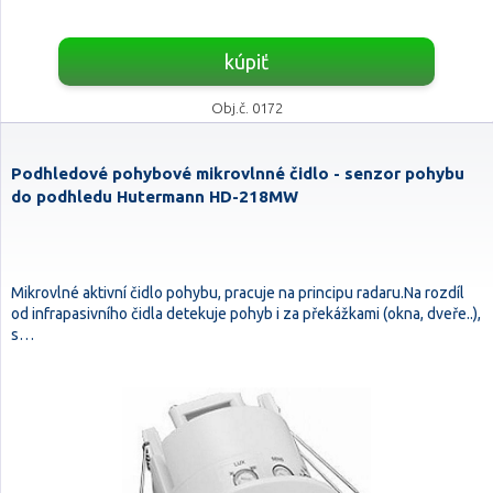
kúpiť
Obj.č. 0172
Podhledové pohybové mikrovlnné čidlo - senzor pohybu
do podhledu Hutermann HD-218MW
Mikrovlné aktivní čidlo pohybu, pracuje na principu radaru.Na rozdíl
od infrapasivního čidla detekuje pohyb i za překážkami (okna, dveře..),
s…