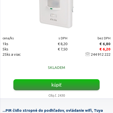
cena/ks
s DPH
bez DPH
1ks
€ 8,20
€ 6,80
5ks
€ 7,50
€ 6,20
25ks a viac
244 912 222
SKLADEM
kúpiť
Obj.č. 2430
...PIR čidlo stropné do podhľadov, ovládanie wifi, Tuya