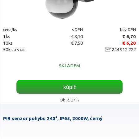
cena/ks
s DPH
bez DPH
1ks
€ 8,10
€ 6,70
10ks
€ 7,50
€ 6,20
50ks a viac
244 912 222
SKLADEM
kúpiť
Obj.č. 2717
PIR senzor pohybu 240°, IP65, 2000W, černý