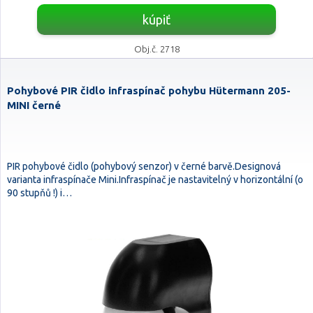
kúpiť
Obj.č. 2718
Pohybové PIR čidlo infraspínač pohybu Hütermann 205-
MINI černé
PIR pohybové čidlo (pohybový senzor) v černé barvě.Designová
varianta infraspínače Mini.Infraspínač je nastavitelný v horizontální (o
90 stupňů !) i…