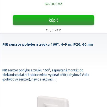
NA DOTAZ
kúpiť
Obj.č. 2431
PIR senzor pohybu a zvuku 160°, 4–9 m, IP20, 60 mm
PIR senzor pohybu a zvuku 160°, zapuštěná montáž do
elektroinstalační krabice místo vypínačePIR pohybové čidlo
(pohybový senzor), navíc s aktivací…