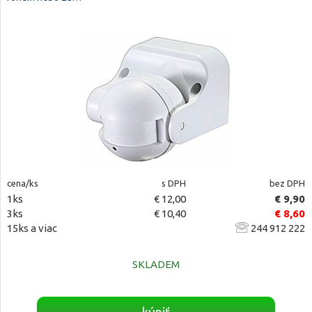
cena/ks
s DPH
bez DPH
1ks
€ 12,00
€ 9,90
3ks
€ 10,40
€ 8,60
15ks a viac
244 912 222
SKLADEM