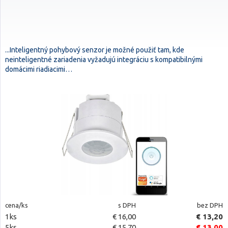
...Inteligentný pohybový senzor je možné použiť tam, kde
neinteligentné zariadenia vyžadujú integráciu s kompatibilnými
domácimi riadiacimi…
cena/ks
s DPH
bez DPH
1ks
€ 16,00
€ 13,20
5ks
€ 15,70
€ 13,00