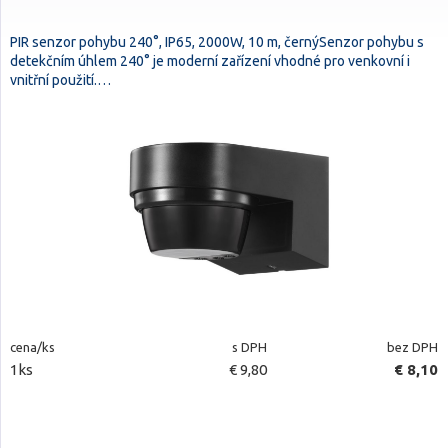
PIR senzor pohybu 240°, IP65, 2000W, 10 m, černýSenzor pohybu s
detekčním úhlem 240° je moderní zařízení vhodné pro venkovní i
vnitřní použití.…
cena/ks
s DPH
bez DPH
1ks
€ 9,80
€ 8,10