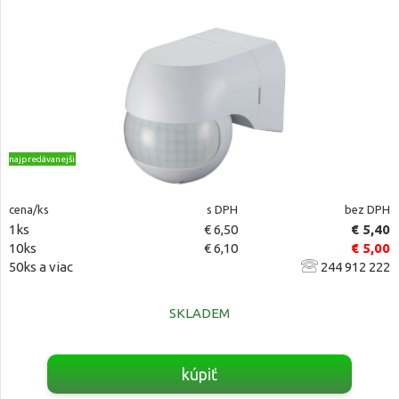
najpredávanejšie
cena/ks
s DPH
bez DPH
1ks
€ 6,50
€ 5,40
10ks
€ 6,10
€ 5,00
50ks a viac
244 912 222
SKLADEM
kúpiť