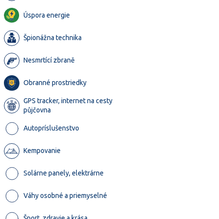
Úspora energie
Špionážna technika
Nesmrtící zbraně
Obranné prostriedky
GPS tracker, internet na cesty
půjčovna
Autopríslušenstvo
Kempovanie
Solárne panely, elektrárne
Váhy osobné a priemyselné
Šport, zdravie a krása