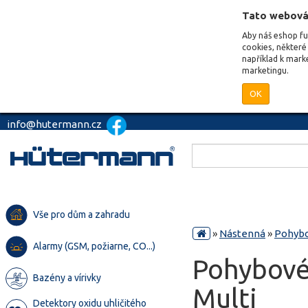
Tato webová
Aby náš eshop f
cookies, některé 
například k mark
marketingu.
OK
info@hutermann.cz
Vše pro dům a zahradu
»
Nástenná
»
Pohybo
Alarmy (GSM, požiarne, CO...)
Pohybové
Bazény a vírivky
Multi
Detektory oxidu uhličitého