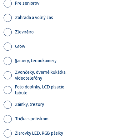
Pre seniorov
Zahrada a volný čas
Zlevněno
Grow
§amery, termokamery
Zvončeky, dverné kukátka,
videotelefóny
Foto doplnky, LCD písacie
tabule
Zámky, trezory
Trička s potiskom
Žiarovky LED, RGB pásiky