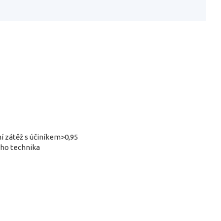
í zátěž s účiníkem>0,95
eho technika