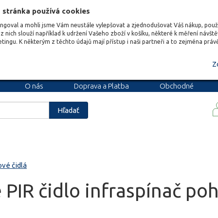
 stránka používá cookies
ungoval a mohli jsme Vám neustále vylepšovat a zjednodušovat Váš nákup, pou
z nich slouží například k udržení Vašeho zboží v košíku, některé k měření návšt
etingu. K některým z těchto údajů mají přístup i naši partneři a to zejména prá
Z
O nás
Doprava a Platba
Obchodné
podmienky
Blog
Kariéra
Hľadať
vé čidlá
 PIR čidlo infraspínač p