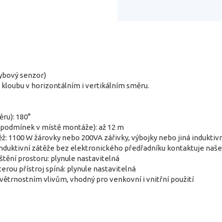
ybový senzor)
 kloubu v horizontálním i vertikálním směru.
ěru): 180°
h podmínek v místě montáže): až 12 m
ž: 1100 W žárovky nebo 200VA zářivky, výbojky nebo jiná induktivn
í induktivní zátěže bez elektronického předřadníku kontaktuje naš
štění prostoru: plynule nastavitelná
erou přístroj spíná: plynule nastavitelná
povětrnostním vlivům, vhodný pro venkovní i vnitřní použití