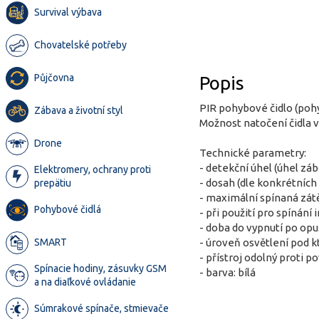
Survival výbava
Chovatelské potřeby
Půjčovna
Popis
PIR pohybové čidlo (poh
Zábava a životní styl
Možnost natočení čidla v
Drone
Technické parametry:
- detekční úhel (úhel záb
Elektromery, ochrany proti
- dosah (dle konkrétníc
prepätiu
- maximální spínaná zátě
Pohybové čidlá
- při použití pro spínán
- doba do vypnutí po opu
- úroveň osvětlení pod kt
SMART
- přístroj odolný proti 
Spínacie hodiny, zásuvky GSM
- barva: bílá
a na diaľkové ovládanie
Súmrakové spínače, stmievače