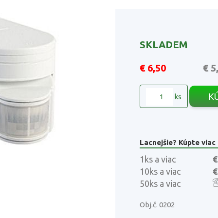
SKLADEM
€ 6,50
€ 5
K
ks
Lacnejšie? Kúpte viac
1ks a viac
€
10ks a viac
€
50ks a viac
Obj.č. 0202