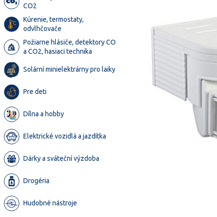
CO2
Kúrenie, termostaty,
odvlhčovače
Požiarne hlásiče, detektory CO
a CO2, hasiaci technika
Solární minielektrárny pro laiky
Pre deti
Dílna a hobby
Elektrické vozidlá a jazdítka
Dárky a sváteční výzdoba
Drogéria
Hudobné nástroje