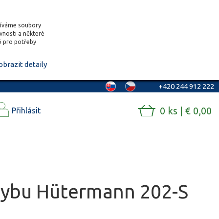
žíváme soubory
ěvnosti a některé
vě pro potřeby
obrazit detaily
+420 244 912 222
0 ks | € 0,00
Přihlásit
ohybu Hütermann 202-S