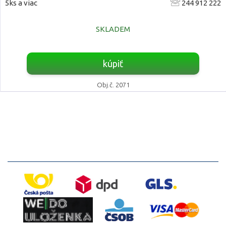
5ks a viac
244 912 222
SKLADEM
kúpiť
Obj.č. 2071