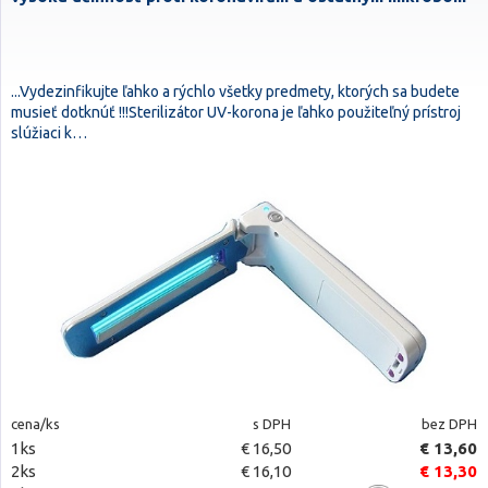
...Vydezinfikujte ľahko a rýchlo všetky predmety, ktorých sa budete
musieť dotknúť !!!Sterilizátor UV-korona je ľahko použiteľný prístroj
slúžiaci k…
cena/ks
s DPH
bez DPH
1ks
€ 16,50
€ 13,60
2ks
€ 16,10
€ 13,30