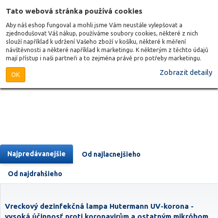
Tato webová stránka používá cookies
Aby náš eshop fungoval a mohli jsme Vám neustále vylepšovat a
zjednodušovat Váš nákup, používáme soubory cookies, některé z nich
slouží například k udržení Vašeho zboží v košíku, některé k měření
návštěvnosti a některé například k marketingu. K některým z těchto údajů
mají přístup i naši partneři a to zejména právě pro potřeby marketingu.
Zobrazit detaily
OK
Najpredávanejšie
Od najlacnejšieho
Od najdrahšieho
Vreckový dezinfekčná lampa Hutermann UV-korona -
vysoká účinnosť proti koronavirům a ostatným mikróbom