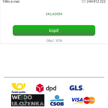
10ks a viac
244 912 222
SKLADEM
kúpiť
Obj.č. 1276