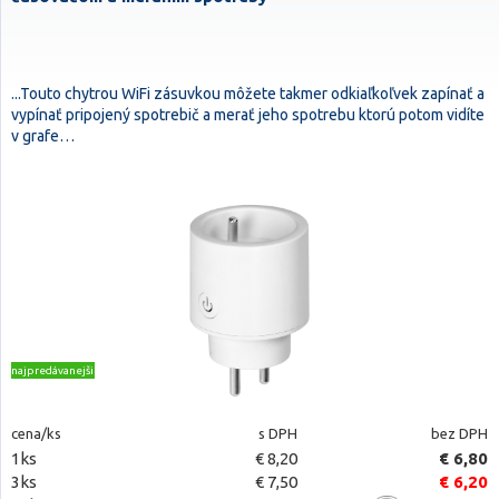
...Touto chytrou WiFi zásuvkou môžete takmer odkiaľkoľvek zapínať a
vypínať pripojený spotrebič a merať jeho spotrebu ktorú potom vidíte
v grafe…
najpredávanejšie
cena/ks
s DPH
bez DPH
1ks
€ 8,20
€ 6,80
3ks
€ 7,50
€ 6,20