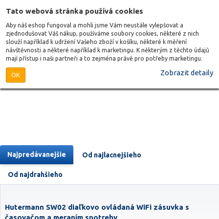
Tato webová stránka používá cookies
Aby náš eshop fungoval a mohli jsme Vám neustále vylepšovat a
zjednodušovat Váš nákup, používáme soubory cookies, některé z nich
slouží například k udržení Vašeho zboží v košíku, některé k měření
návštěvnosti a některé například k marketingu. K některým z těchto údajů
mají přístup i naši partneři a to zejména právě pro potřeby marketingu.
Zobrazit detaily
OK
Najpredávanejšie
Od najlacnejšieho
Od najdrahšieho
Hutermann SW02 diaľkovo ovládaná WiFi zásuvka s
časovačom a meraním spotreby