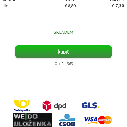
1ks
€ 8,80
€ 7,30
SKLADEM
kúpiť
Obj.č. 1969