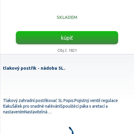
SKLADEM
kúpiť
Obj.č. 1821
tlakový postřik - nádoba 5L.
Tlakový zahradní postřikovač 5L Popis:Pojistný ventil regulace
tlakuŠálek pro snadné naléváníSpouštěcí páka s aretací a
nastavenímNastavitelná…