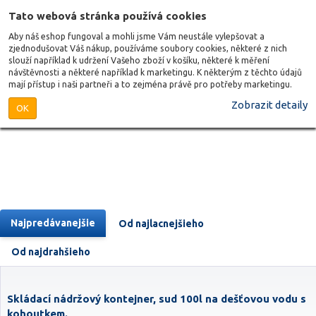
Tato webová stránka používá cookies
Aby náš eshop fungoval a mohli jsme Vám neustále vylepšovat a
zjednodušovat Váš nákup, používáme soubory cookies, některé z nich
slouží například k udržení Vašeho zboží v košíku, některé k měření
návštěvnosti a některé například k marketingu. K některým z těchto údajů
mají přístup i naši partneři a to zejména právě pro potřeby marketingu.
Zobrazit detaily
OK
Najpredávanejšie
Od najlacnejšieho
Od najdrahšieho
Skládací nádržový kontejner, sud 100l na dešťovou vodu s
kohoutkem.