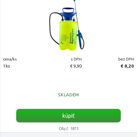
cena/ks
s DPH
bez DPH
1ks
€ 9,90
€ 8,20
SKLADEM
kúpiť
Obj.č. 1873