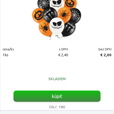
cena/ks
s DPH
bez DPH
1ks
€ 2,40
€ 2,00
SKLADEM
kúpiť
Obj.č. 1982