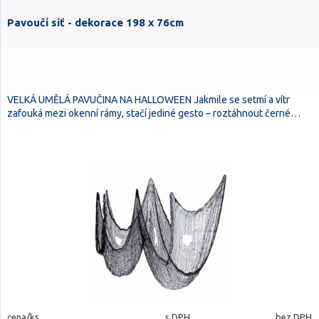
Pavoučí síť - dekorace 198 x 76cm
VELKÁ UMĚLÁ PAVUČINA NA HALLOWEEN Jakmile se setmí a vítr
zafouká mezi okenní rámy, stačí jediné gesto – roztáhnout černé…
cena/ks
s DPH
bez DPH