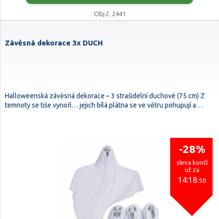
Obj.č. 2441
Závěsná dekorace 3x DUCH
Halloweenská závěsná dekorace – 3 strašidelní duchové (75 cm) Z
temnoty se tiše vynoří… jejich bílá plátna se ve větru pohupují a…
-28%
sleva končí
už za
14:18
:50