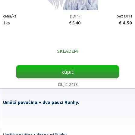
cena/ks
s DPH
bez DPH
1ks
€ 5,40
€ 4,50
SKLADEM
kúpiť
Obj.č. 2438
Umělá pavučina + dva pauci Runhy.