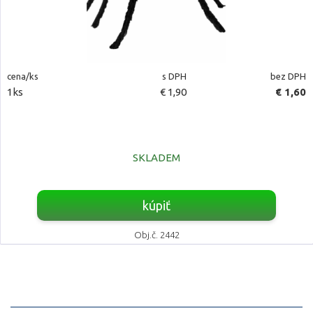
cena/ks
s DPH
bez DPH
1ks
€ 1,90
€ 1,60
SKLADEM
kúpiť
Obj.č. 2442