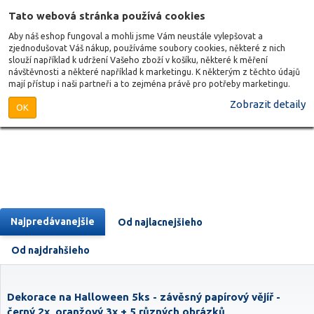
Tato webová stránka používá cookies
Aby náš eshop fungoval a mohli jsme Vám neustále vylepšovat a
zjednodušovat Váš nákup, používáme soubory cookies, některé z nich
slouží například k udržení Vašeho zboží v košíku, některé k měření
návštěvnosti a některé například k marketingu. K některým z těchto údajů
mají přístup i naši partneři a to zejména právě pro potřeby marketingu.
Zobrazit detaily
OK
Najpredávanejšie
Od najlacnejšieho
Od najdrahšieho
Dekorace na Halloween 5ks - závěsný papírový vějíř -
černý 2x, oranžový 3x + 5 různých obrázků