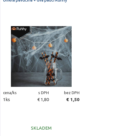
Umělá pavučina + dva pauci Runhy
cena/ks
s DPH
bez DPH
1ks
€ 1,80
€ 1,50
SKLADEM