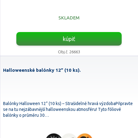
SKLADEM
kúpiť
Obj.č. 26663
Halloweenské balónky 12” (10 ks).
Balónky Halloween 12” (10 ks) – Strašidelně hravá výzdobaPřipravte
se na tu nejzábavnější halloweenskou atmosféru! Tyto fóliové
balónky o průměru 30…