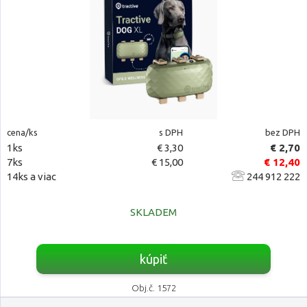
cena/ks
s DPH
bez DPH
1ks
€ 3,30
€ 2,70
7ks
€ 15,00
€ 12,40
14ks a viac
244 912 222
SKLADEM
kúpiť
Obj.č. 1572