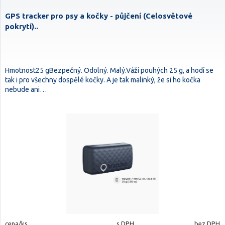
GPS tracker pro psy a kočky - půjčení (Celosvětové
pokrytí)..
Hmotnost25 gBezpečný. Odolný. Malý.Váží pouhých 25 g, a hodí se
tak i pro všechny dospělé kočky. A je tak malinký, že si ho kočka
nebude ani…
cena/ks
s DPH
bez DPH