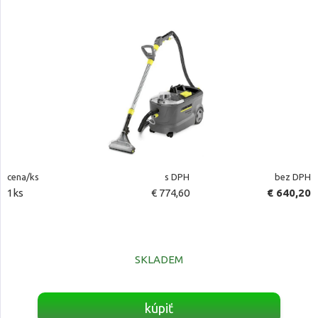
cena/ks
s DPH
bez DPH
1ks
€ 774,60
€ 640,20
SKLADEM
kúpiť