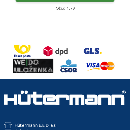
Obj.č. 1379
Hütermann E.E.D. a.s.