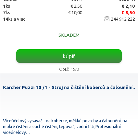
1ks
€ 2,50
€ 2,10
7ks
€ 10,00
€ 8,30
14ks a viac
244 912 222
SKLADEM
kúpiť
Obj.č. 1573
Kärcher Puzzi 10 /1 - Stroj na čištění koberců a čalounění..
Víceúčelový vysavač - na koberce, měkké povrchy a čalounění, na
mokré čištění a suché čištění, tepovač, vodní filtr,Profesionální
víceúčelový…