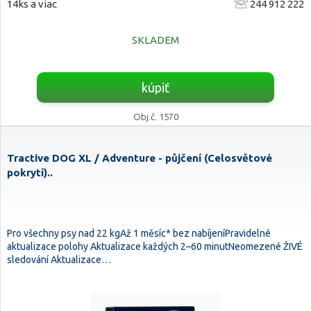
14ks a viac
244 912 222
SKLADEM
kúpiť
Obj.č. 1570
Tractive DOG XL / Adventure - půjčení (Celosvětové
pokrytí)..
Pro všechny psy nad 22 kgAž 1 měsíc* bez nabíjeníPravidelné
aktualizace polohy Aktualizace každých 2–60 minutNeomezené ŽIVÉ
sledování Aktualizace…