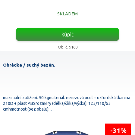
SKLADEM
kúpiť
Obj.č. 9160
Ohrádka / suchý bazén.
maximální zatížení: 50 kgmateriál: nerezová ocel + oxfordská tkanina
210D + plast ABSrozměry (délka/šířka/výška): 125/110/65
cmhmotnost (bez obalu):…
-31%