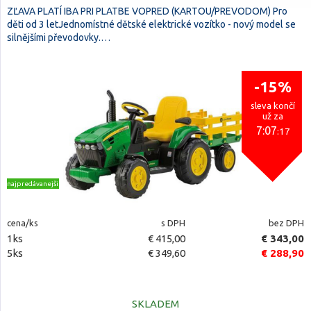
ZĽAVA PLATÍ IBA PRI PLATBE VOPRED (KARTOU/PREVODOM) Pro
děti od 3 letJednomístné dětské elektrické vozítko - nový model se
silnějšími převodovky.…
-15%
sleva končí
už za
7:07
:16
najpredávanejšie
cena/ks
s DPH
bez DPH
1ks
€ 415,00
€ 343,00
5ks
€ 349,60
€ 288,90
SKLADEM