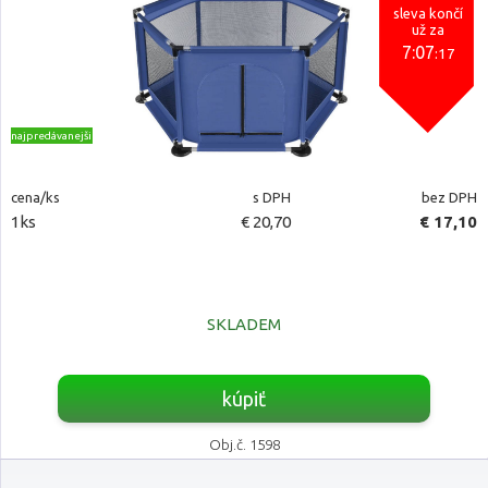
sleva končí
už za
7:07
:16
najpredávanejšie
cena/ks
s DPH
bez DPH
1ks
€ 20,70
€ 17,10
SKLADEM
kúpiť
Obj.č. 1598