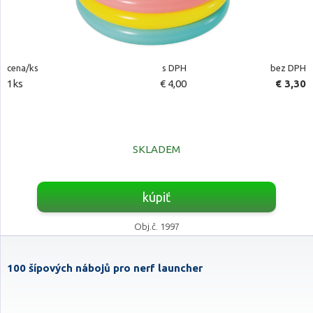
cena/ks
s DPH
bez DPH
1ks
€ 4,00
€ 3,30
SKLADEM
kúpiť
Obj.č. 1997
100 šípových nábojů pro nerf launcher