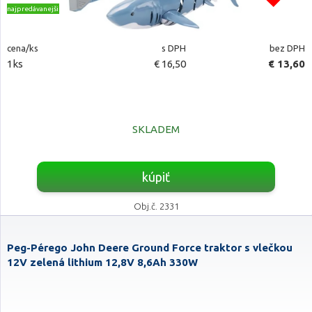
najpredávanejšie
cena/ks
s DPH
bez DPH
1ks
€ 16,50
€ 13,60
SKLADEM
kúpiť
Obj.č. 2331
Peg-Pérego John Deere Ground Force traktor s vlečkou
12V zelená lithium 12,8V 8,6Ah 330W