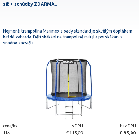
síť + schůdky ZDARMA..
Nejmenší trampolína Marimex z oady standard je skvělým doplňkem
každé zahrady. Děti skákání na trampolíně milují a poi skákání si
snadno zacvičí i…
cena/ks
s DPH
bez DPH
1ks
€ 115,00
€ 95,00