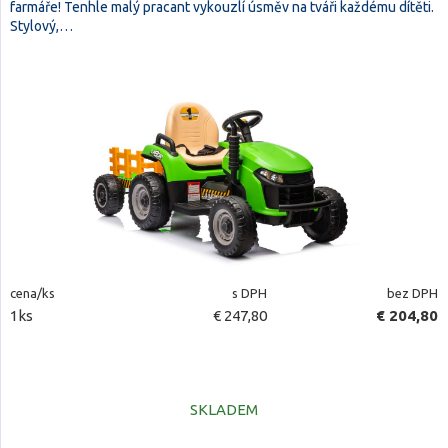
farmáře! Tenhle malý pracant vykouzlí úsměv na tváři každému dítěti.
Stylový,…
cena/ks
s DPH
bez DPH
1ks
€ 247,80
€ 204,80
SKLADEM