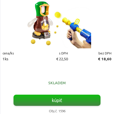
cena/ks
s DPH
bez DPH
1ks
€ 22,50
€ 18,60
SKLADEM
kúpiť
Obj.č. 1596