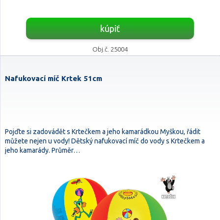
kúpiť
Obj.č. 25004
Nafukovací míč Krtek 51cm
Pojďte si zadovádět s Krtečkem a jeho kamarádkou Myškou, řádit
můžete nejen u vody! Dětský nafukovací míč do vody s Krtečkem a
jeho kamarády. Průměr…