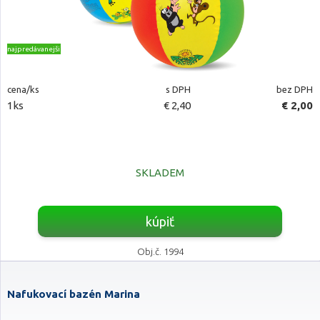
najpredávanejšie
cena/ks
s DPH
bez DPH
1ks
€ 2,40
€ 2,00
SKLADEM
kúpiť
Obj.č. 1994
Nafukovací bazén Marina