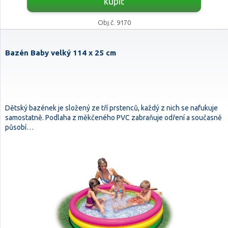
kúpiť
Obj.č. 9170
Bazén Baby velký 114 x 25 cm
Dětský bazének je složený ze tří prstenců, každý z nich se nafukuje
samostatně. Podlaha z měkčeného PVC zabraňuje odření a současně
působí…