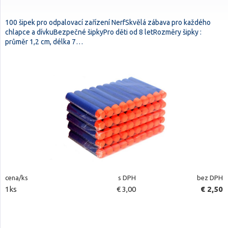
100 šipek pro odpalovací zařízení NerfSkvělá zábava pro každého
chlapce a dívkuBezpečné šipkyPro děti od 8 letRozměry šipky :
průměr 1,2 cm, délka 7…
cena/ks
s DPH
bez DPH
1ks
€ 3,00
€ 2,50