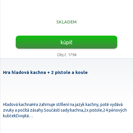
SKLADEM
kúpiť
Obj.č. 1794
Hra hladová kachna + 2 pistole a koule
Hladová kachnaHra zahrnuje střílení na jazyk kachny, poté vydává
zvuky a počítá zásahy.Součástí sady:kachna,2x pistole,24 pěnových
kuličekDvojitá…