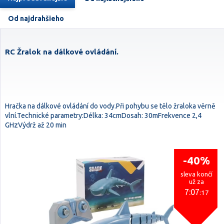
Od najdrahšieho
RC Žralok na dálkové ovládání.
Hračka na dálkové ovládání do vody.Při pohybu se tělo žraloka věrně
vlní.Technické parametry:Délka: 34cmDosah: 30mFrekvence 2,4
GHzVýdrž až 20 min
-40%
sleva končí
už za
7:07
:16