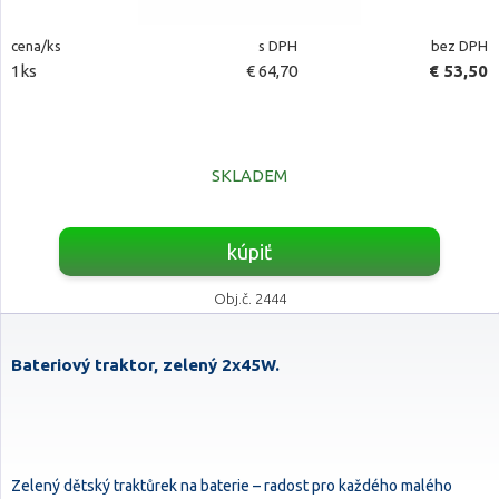
cena/ks
s DPH
bez DPH
1ks
€ 64,70
€ 53,50
SKLADEM
kúpiť
Obj.č. 2444
Bateriový traktor, zelený 2x45W.
Zelený dětský traktůrek na baterie – radost pro každého malého