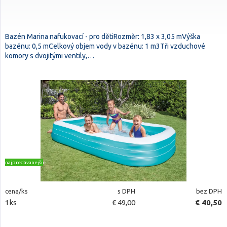
Bazén Marina nafukovací - pro dětiRozměr: 1,83 x 3,05 mVýška
bazénu: 0,5 mCelkový objem vody v bazénu: 1 m3Tři vzduchové
komory s dvojitými ventily,…
najpredávanejšie
cena/ks
s DPH
bez DPH
1ks
€ 49,00
€ 40,50