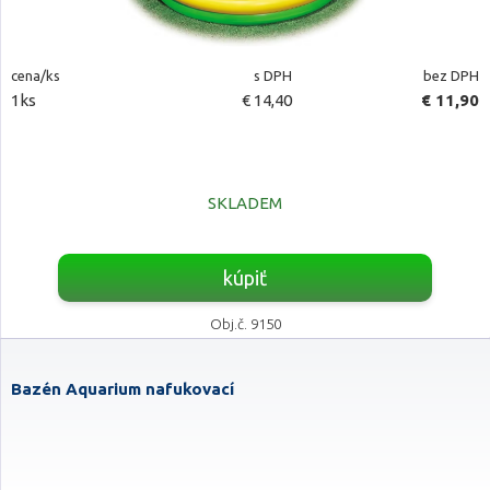
cena/ks
s DPH
bez DPH
1ks
€ 14,40
€ 11,90
SKLADEM
kúpiť
Obj.č. 9150
Bazén Aquarium nafukovací