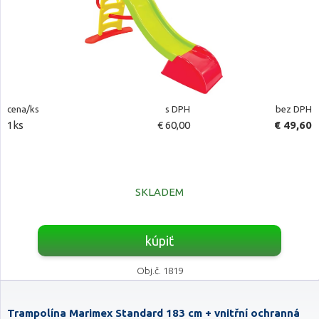
cena/ks
s DPH
bez DPH
1ks
€ 60,00
€ 49,60
SKLADEM
kúpiť
Obj.č. 1819
Trampolína Marimex Standard 183 cm + vnitřní ochranná