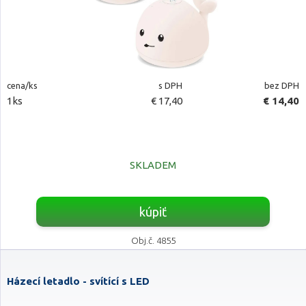
cena/ks
s DPH
bez DPH
1ks
€ 17,40
€ 14,40
SKLADEM
kúpiť
Obj.č. 4855
Házecí letadlo - svítící s LED