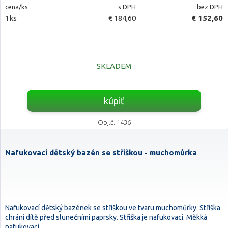
cena/ks
s DPH
bez DPH
1ks
€ 184,60
€ 152,60
SKLADEM
kúpiť
Obj.č. 1436
Nafukovací dětský bazén se stříškou - muchomůrka
Nafukovací dětský bazének se stříškou ve tvaru muchomůrky. Stříška
chrání dítě před slunečními paprsky. Stříška je nafukovací. Měkká
nafukovací…