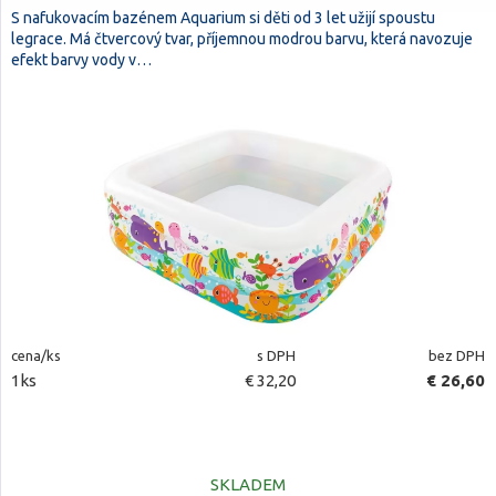
S nafukovacím bazénem Aquarium si děti od 3 let užijí spoustu
legrace. Má čtvercový tvar, příjemnou modrou barvu, která navozuje
efekt barvy vody v…
cena/ks
s DPH
bez DPH
1ks
€ 32,20
€ 26,60
SKLADEM