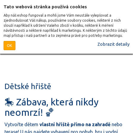
Tato webová stránka používá cookies
Aby náš eshop fungoval a mohli jsme Vám neustále vylepšovat a
zjednodušovat Váš nákup, používáme soubory cookies, některé z nich
slouží například k udržení Vašeho zboží v košíku, některé k měření
návštěvnosti a některé například k marketingu. K některým z těchto údajů
mají přístup i naši partneři a to zejména právě pro potřeby marketingu.
Zobrazit detaily
OK
Dětské hřiště
🎠 Zábava, která nikdy
neomrzí! 🏀
Vytvořte dětem
vlastní hřiště přímo na zahradě
nebo
terase! U nás najdete vybavení pro pohyb, hru i vodní