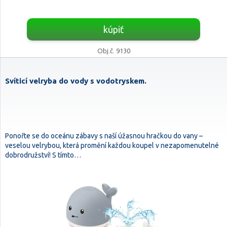
kúpiť
Obj.č. 9130
Svíticí velryba do vody s vodotryskem.
Ponořte se do oceánu zábavy s naší úžasnou hračkou do vany –
veselou velrybou, která promění každou koupel v nezapomenutelné
dobrodružství! S tímto…