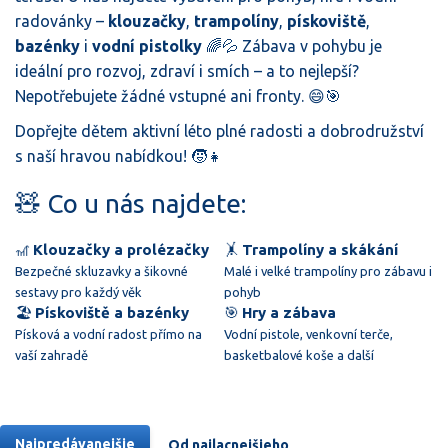
radovánky –
klouzačky
,
trampolíny
,
pískoviště
,
bazénky
i
vodní pistolky
🌈💦 Zábava v pohybu je
ideální pro rozvoj, zdraví i smích – a to nejlepší?
Nepotřebujete žádné vstupné ani fronty. 😄🎯
Dopřejte dětem aktivní léto plné radosti a dobrodružství
s naší hravou nabídkou! 🧒👧
🧸 Co u nás najdete:
🎢
Klouzačky a prolézačky
🤸
Trampolíny a skákání
Bezpečné skluzavky a šikovné
Malé i velké trampolíny pro zábavu i
sestavy pro každý věk
pohyb
🏖️
Pískoviště a bazénky
🎯
Hry a zábava
Písková a vodní radost přímo na
Vodní pistole, venkovní terče,
vaší zahradě
basketbalové koše a další
Najpredávanejšie
Od najlacnejšieho